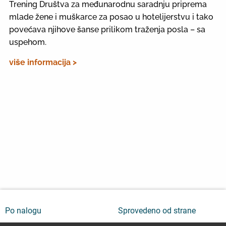
Trening Društva za međunarodnu saradnju priprema
mlade žene i muškarce za posao u hotelijerstvu i tako
povećava njihove šanse prilikom traženja posla – sa
uspehom.
više informacija >
Po nalogu
Sprovedeno od strane