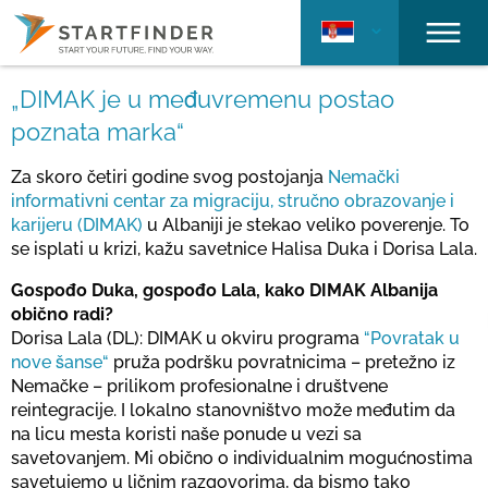
„DIMAK je u međuvremenu postao
poznata marka“
Za skoro četiri godine svog postojanja
Nemački
informativni centar za migraciju, stručno obrazovanje i
karijeru (DIMAK)
u Albaniji je stekao veliko poverenje. To
se isplati u krizi, kažu savetnice Halisa Duka i Dorisa Lala.
Gospođo Duka, gospođo Lala, kako DIMAK Albanija
obično radi?
Dorisa Lala (DL): DIMAK u okviru programa
“Povratak u
nove šanse“
pruža podršku povratnicima – pretežno iz
Nemačke – prilikom profesionalne i društvene
reintegracije. I lokalno stanovništvo može međutim da
na licu mesta koristi naše ponude u vezi sa
savetovanjem. Mi obično o individualnim mogućnostima
savetujemo u ličnim razgovorima, da bismo tako