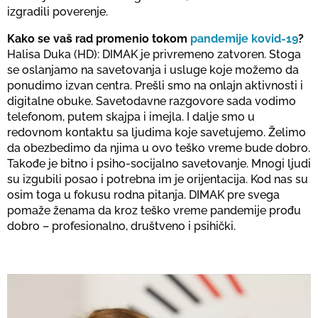
izgradili poverenje.
Kako se vaš rad promenio tokom
pandemije kovid-19
?
Halisa Duka (HD): DIMAK je privremeno zatvoren. Stoga
se oslanjamo na savetovanja i usluge koje možemo da
ponudimo izvan centra. Prešli smo na onlajn aktivnosti i
digitalne obuke. Savetodavne razgovore sada vodimo
telefonom, putem skajpa i imejla. I dalje smo u
redovnom kontaktu sa ljudima koje savetujemo. Želimo
da obezbedimo da njima u ovo teško vreme bude dobro.
Takođe je bitno i psiho-socijalno savetovanje. Mnogi ljudi
su izgubili posao i potrebna im je orijentacija. Kod nas su
osim toga u fokusu rodna pitanja. DIMAK pre svega
pomaže ženama da kroz teško vreme pandemije prođu
dobro – profesionalno, društveno i psihički.