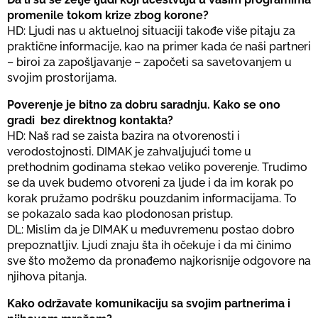
promenile tokom krize zbog korone?
HD: Ljudi nas u aktuelnoj situaciji takođe više pitaju za
praktične informacije, kao na primer kada će naši partneri
– biroi za zapošljavanje – započeti sa savetovanjem u
svojim prostorijama.
Poverenje je bitno za dobru saradnju. Kako se ono
gradi bez direktnog kontakta?
HD: Naš rad se zaista bazira na otvorenosti i
verodostojnosti. DIMAK je zahvaljujući tome u
prethodnim godinama stekao veliko poverenje. Trudimo
se da uvek budemo otvoreni za ljude i da im korak po
korak pružamo podršku pouzdanim informacijama. To
se pokazalo sada kao plodonosan pristup.
DL: Мislim da je DIMAK u međuvremenu postao dobro
prepoznatljiv. Ljudi znaju šta ih očekuje i da mi činimo
sve što možemo da pronađemo najkorisnije odgovore na
njihova pitanja.
Kako održavate komunikaciju sa svojim partnerima i