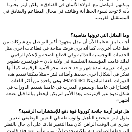
يمكنهم التواصل مع النزلاء الألمان في الفنادق». ولكن ليتز يخبرنا
بأنه لا توجد لسوء الحظ أية وظائف في مجال المطاعم والفنادق في
المستقبل القريب.
وما البدائل التي ترونها مناسبة؟
أجاب ليتز: «علينا الآن أن نبذل مجهودًا أكبر للتواصل مع شركات من
قطاعات أخرى«. كما أنه يرى فرصًا متاحة في قطاعات أخرى مثل
الخدمات اللوجستية الغذائية وفي قطاع الصحة والإعلام الرقمي،
لذلك قامت المؤسسة التعليمية في ولاية بادن – فورتمبرج بتطوير
دورات تدريبية لمدة شهر واحد خاصة بمحو الأمية الرقمية، كما أنها
تفكر في أشكال أخرى جديدة. وأضاف ليتز «مثلا يمكننا تقديم هذه
الدورات بلغة الماندينكا Mandinka، وهي واحدة من أكثر اللغات
إنتشارًا في غامبيا، وسيقوم المدرب في غامبيا بتقديم الدورات في
شكل ندوة عبر الإنترنت، وهذا الأمر لم يكن ليخطر ببالنا قبل بضعة
أشهر».
هل توفر أزمة جائحة كورونا قوة دفع للإستشارات الرقمية؟
يقول ليتز: «يخضع التأهيل والوساطة في التعيين الوظيفي لتغيير
جذري في الوقت الراهن. كان هذا التغيير قادمًا على أي حال بالنظر
إلى خطة الصناعة 4.0 ولكنه يحدث الآن بوتيرة أسرع«. فقد قامت