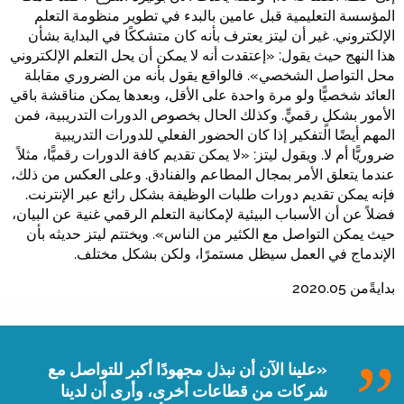
المؤسسة التعليمية قبل عامين بالبدء في تطوير منظومة التعلم
الإلكتروني. غير أن ليتز يعترف بأنه كان متشككًا في البداية بشأن
هذا النهج حيث يقول: «إعتقدت أنه لا يمكن أن يحل التعلم الإلكتروني
محل التواصل الشخصي». فالواقع يقول بأنه من الضروري مقابلة
العائد شخصيًّا ولو مرة واحدة على الأقل، وبعدها يمكن مناقشة باقي
الأمور بشكلٍ رقميٍّ. وكذلك الحال بخصوص الدورات التدريبية، فمن
المهم أيضًا التفكير إذا كان الحضور الفعلي للدورات التدريبية
ضروريًّا أم لا. ويقول ليتز: «لا يمكن تقديم كافة الدورات رقميًّا، مثلاً
عندما يتعلق الأمر بمجال المطاعم والفنادق. وعلى العكس من ذلك،
فإنه يمكن تقديم دورات طلبات الوظيفة بشكل رائع عبر الإنترنت.
فضلاً عن أن الأسباب البيئية لإمكانية التعلم الرقمي غنية عن البيان،
حيث يمكن التواصل مع الكثير من الناس». ويختتم ليتز حديثه بأن
الإندماج في العمل سيظل مستمرًا، ولكن بشكل مختلف.
بدايةًمن 2020.05
«علينا الآن أن نبذل مجهودًا أكبر للتواصل مع
شركات من قطاعات أخرى، وأرى أن لدينا