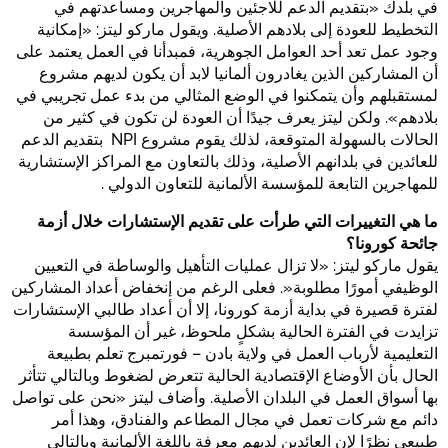
في بلدك «بتقديم الدعم للاجئين والمهاجرين ومساعدتهم في
التخطيط للعودة إلى بلادهم الأصلية. ويقول ماركو ليتز: «إمكانية
وجود عمل تعد أحد العوامل الجوهرية، فمبدأنا في العمل يعتمد على
أن المشاركين الذين يغادرون ألمانيا لابد أن يكون لديهم مشروع
لمستقبلهم وأن يتمكنوا في الوضع المثالي من بدء عمل تجريبي في
بلادهم». ولكن ليتز يعرف جيدًا أن العودة لن تكون في كثير من
الحالات بالسهولة المتوقعة، لذلك يقوم مشروع NPI بتقديم الدعم
للعائدين في بلدانهم الأصلية، وذلك بالتعاون مع المراكز الإستشارية
للمهاجرين التابعة للمؤسسة الألمانية للتعاون الدولي .
ما هي التغييرات التي طرأت على تقديم الإستشارات خلال أزمة
جائحة كورونا؟
يقول ماركو ليتز: «لا تزال عمليات التأهيل والوساطة في التعيين
الوظيفي أمورًا مطلوبة«. فعلى الرغم من إنخفاض أعداد المشاركين
لفترة قصيرة في بداية أزمة كورونا، إلا أن أعداد طالبي الإستشارات
تزايدت في الفترة الحالية بشكلٍ ملحوظ، غير أن المؤسسة
التعليمية لأرباب العمل في ولاية بادن – فورتمبرج تعلم بطبيعة
الحال بأن الأوضاع الإقتصادية الحالية تتعرض لضغوط وبالتالي تتأثر
بها أسواق العمل في البلدان الأصلية. وأضاف ليتز «نحن على تواصل
دائم مع شركات تعمل في مجال المطاعم والفنادق، وهذا أمر
طبيعي نظرًا لإن العائدين لديهم معرفة باللغة الألمانية وبالتالي