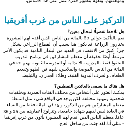
ومؤهلاتهم، ونقوم بتطوير فكرة عمل على هذا الأساس.
التركيز على الناس من غرب أفريقيا
هل تلاحظ تفضيلًا لمجال معين؟
نعم بالتأكيد: حوالي 60 بالمائة من الناس الذين أقدم لهم المشورة
يختارون الزراعة. قد يكون هذا بسبب أن القطاع الزراعي يشكل
جزءًا كبيرًا من الاقتصاد في العديد من البلدان النامية. قد يكون الأمر
مرتبطًا أيضًا بحقيقة أن معظم المشاركين في برنامج التدريب
التحقوا فقط بالمدرسة الابتدائية أو المدرسة الثانوية. يهتم 20 في
المائة من الناس بالموضة والملابس، يليهم فن الطهو وتقديم
الطعام، والحرف اليدوية الفنية، وطلاء الجدران، والتبليط.
هل هناك ما يسمى بالعائدين النمطيين؟
يمكنك العثور على أشخاص من مختلف الفئات العمرية وبخلفيات
شخصية ومهنية مختلفة. لكن يوجد في الواقع شيء مثل النمط:
معظم المشاركين هم من الذكور، و 15 في المائة فقط من النساء.
في العادة ليس لديهم شهادة جامعية، وتتراوح أعمارهم بين 25 و 35
عامًا. معظم الناس الذين أقدم لهم المشورة يأتون من غرب إفريقيا
- مثلي أنا. لقد جئت من ساحل العاج.