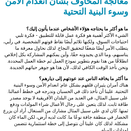
معالجة المخاوف بشأن انعدام الأمن
وسوء البنية التحتية
ما هو أكثر ما يحتاجه هؤلاء الأشخاص عندما يأتون إليك؟
الشيء الأكثر أهمية هو فكرة عمل قابلة للتطبيق - فكرة تلبي
احتياجات السوق، ولكنها تلائم أيضًا نقاط قوتهم الشخصية. في رأيي،
يتطلب الأمر أيضًا شغفًا لتحقيق النجاح. لذلك نحاول معرفة ما
يناسبهم، وما الذي يجيدونه حقًا، وأين يمكنهم المشاركة بكل إخلاص.
انطلاقًا من هذا نقوم بتطوير نموذج العمل ثم خطة العمل المحددة.
ونحن نأخذ الوقت الكافي لذلك، لأن هذا هو جوهر حياتهم الجديدة.
ما أكثر ما يخافه الناس عند عودتهم إلى ديارهم؟
هناك أمران يثيران قلقهم بشكل عام: انعدام الأمن وسوء البنية
التحتية. علينا أن نأخذ ذلك في الحسبان وندرجه في خطط أعمالنا.
على سبيل المثال، في العديد من البلدان الأفريقية لا يوجد مصدر
طاقة ثابت. لذلك يتعين على رجال الأعمال شراء المولدات ودفع
ثمنها. كان لدي على سبيل المثال مشارك من السنغال. أراد أن يزرع
الخضار في منطقة جافة نوعًا ما. كانت لديه أرض، لكن الماء كان
مشكلة. لذلك كان علينا أن نتوصل إلى خطة استثمارية تتضمن
إمدادات المياه.