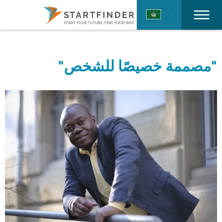
"مصممة خصيصًا للشخص"