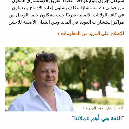
ستيفان جرون باوم هو أحد أعضاء الفريق االإستشاري المكون
من حوالي 20 مستشارًا مكلف بشئون إعادة الإدماج و يعملون
في كافة الولايات الألمانية تقريبًا حيث يشكلون حلقة الوصل بين
مراكز إستشارات العودة في ألمانيا وبين البلدان الأصلية للاجئين.
للإطلاع على المزيد من المعلومات >
ألمانيا
| قبل العودة إلى وطنك
"الثقة هي أهم عملاتنا"