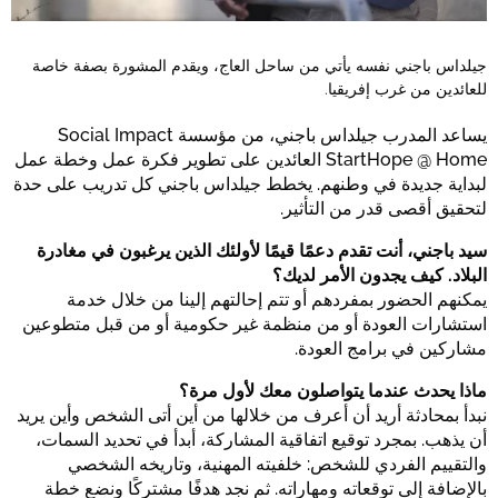
جيلداس باجني نفسه يأتي من ساحل العاج، ويقدم المشورة بصفة خاصة
للعائدين من غرب إفريقيا.
يساعد المدرب جيلداس باجني، من مؤسسة Social Impact
StartHope @ Home العائدين على تطوير فكرة عمل وخطة عمل
لبداية جديدة في وطنهم. يخطط جيلداس باجني كل تدريب على حدة
لتحقيق أقصى قدر من التأثير.
سيد باجني، أنت تقدم دعمًا قيمًا لأولئك الذين يرغبون في مغادرة
البلاد. كيف يجدون الأمر لديك؟
يمكنهم الحضور بمفردهم أو تتم إحالتهم إلينا من خلال خدمة
استشارات العودة أو من منظمة غير حكومية أو من قبل متطوعين
مشاركين في برامج العودة.
ماذا يحدث عندما يتواصلون معك لأول مرة؟
نبدأ بمحادثة أريد أن أعرف من خلالها من أين أتى الشخص وأين يريد
أن يذهب. بمجرد توقيع اتفاقية المشاركة، أبدأ في تحديد السمات،
والتقييم الفردي للشخص: خلفيته المهنية، وتاريخه الشخصي
بالإضافة إلى توقعاته ومهاراته. ثم نجد هدفًا مشتركًا ونضع خطة