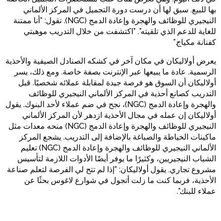
بها للبيع. سبق لها أن درست دورة التجميل في المركز الألماني
النيجيري للوظائف والهجرة وإعادة الدمج (NGC). تقول: "أنا ممتنة
للغاية للدعم الذي تلقيته". "اكتشفت من خلال التدريب موهبتي
كفنانة مكياج."
يعرض أولاليكان في مكان آخر في كشكه الصنادل الصيفية والأحذية
الرسمية. عادة ما يبيعها عبر الإنترنت بصفة خاصة. ومع ذلك، يسر
أولاليكان أن السوق هو فرصة جيدة لمقابلة عملائه شخصيًا. قبل
التدريب كصانع أحذية في المركز الألماني النيجيري للوظائف
والهجرة وإعادة الدمج (NGC)، نجح في ضم عملاء لأحد البنوك. يقول
أولاليكان إن عمله في مجال الأحذية ازدهر لأن المركز الألماني
النيجيري للوظائف والهجرة وإعادة الدمج (NGC) منحه معدات مثل
ماكينات الخياطة والصباغة بالإضافة إلى التدريب. يشجع المركز
الألماني النيجيري للوظائف والهجرة وإعادة الدمج (NGC) تعليم
الشباب النيجيريين، وكثيرًا ما يوفر أيضًا الأدوات اللازمة لتأسيس
مشروع تجاري. يقول أولاليكان: "إذا لم تتح لي الفرصة لتعلم صناعة
الأحذية، فربما كنت ما زلت أتجول في شوارع لاغوس بحثًا عن
عملاء للبنك".