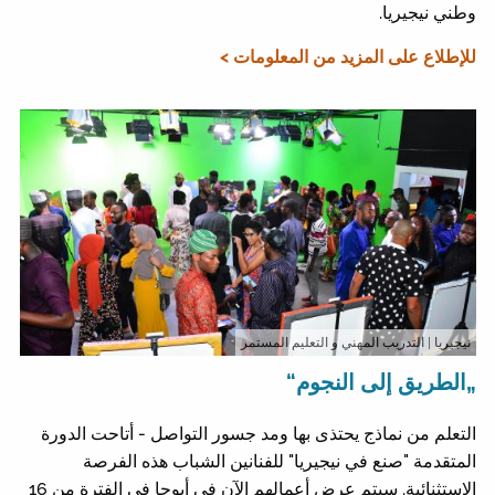
وطني نيجيريا.
للإطلاع على المزيد من المعلومات >
نيجيريا
| التدريب المهني و التعليم المستمر
„الطريق إلى النجوم“
التعلم من نماذج يحتذى بها ومد جسور التواصل - أتاحت الدورة
المتقدمة "صنع في نيجيريا" للفنانين الشباب هذه الفرصة
الاستثنائية. سيتم عرض أعمالهم الآن في أبوجا في الفترة من 16