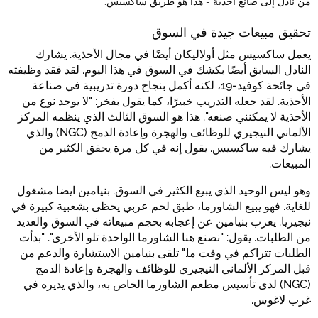
من نادل إلى صانع أحذية - هذا هو طريق ساكسيس.
تحقيق مبيعات جيدة في السوق
يعمل ساكسيس مثل أولاليكان أيضًا في مجال الأحذية. يشارك
النادل السابق أيضًا بكشك في السوق في هذا اليوم. لقد فقد وظيفته
في جائحة كوفيد-19، لكنه أكمل بنجاح دورة تدريبية في صناعة
الأحذية. لقد جعله التدريب خبيرًا، كما يقول بفخر: "لا يوجد نوع من
الأحذية لا يمكنني صنعه". هذا هو السوق الثالث الذي ينظمه المركز
الألماني النيجيري للوظائف والهجرة وإعادة الدمج (NGC) والذي
يشارك فيه ساكسيس. يقول إنه في كل مرة يحقق الكثير من
المبيعات.
وهو ليس الوحيد الذي يبيع الكثير في السوق. بنيامين ايضا مشغول
للغاية. فهو يبيع الشاورما، طبق لحم عربي يحظى بشعبية كبيرة في
نيجيريا. يعرب بنيامين عن إعجابه بحجم مبيعاته في السوق والعديد
من الطلبات. يقول: "نصنع هنا الشاورما الواحدة تلو الأخرى". "بدأت
الطلبات تتراكم في وقت ما." تلقى بنيامين الاستشارة والدعم من
قبل المركز الألماني النيجيري للوظائف والهجرة وإعادة الدمج
(NGC) لدى تأسيس مطعم الشاورما الخاص به، والذي يديره في
غرب لاغوس.