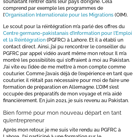
souhaitant rentrer dans leur pays d’origine. Cela
comprend par exemple les programmes de
l’
Organisation Internationale pour les Migrations
(OIM).
Le scout pour la réintégration m’a parlé des offres du
Centre germano-pakistanais d’Information pour l’Emploi
et la Réintégration
(PGFRC) à Lahore. Et il a établi un
contact direct. Ainsi, j’ai pu rencontrer le conseiller du
PGFRC par appel vidéo avant même mon retour. Il m’a
montré les possibilités qui s’offraient à moi au Pakistan.
J’ai vite eu l’idée de me mettre à mon compte comme
couturier. Comme j’avais déjà de l’expérience en tant que
couturier, il n’était pas nécessaire pour moi de faire une
formation de préparation en Allemagne. L’OIM s’est
occupée des préparatifs de mon voyage et m’a aidé
financièrement. En juin 2021, je suis revenu au Pakistan.
Bien formé pour mon nouveau départ en tant
qu’entrepreneur
Après mon retour, je me suis vite rendu au PGFRC à
Lahore. J’ai participé à une formation sur le