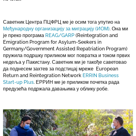
Саветник Центра ПЦФРЦ ме је осим тога упутио на
Међународну организацију за миграцију (ИОМ)
. Она ми
је преко програма
REAG/GARP
(Reintegration and
Emigration Program for Asylum-Seekers in
Germany/Government Assisted Repatriation Program)
пружила подршку приликом мог повратка и током првих
недеља у Пакистану. Саветник ми је такође саветовао
да поднесем захтев за подстицај мреже European
Return and Reintegration Network
ERRIN Business
Start-up Plus
. ЕРРИН ме је приликом почетка рада
предузећа подржала давањима у облику робе.