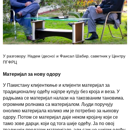
У разговору: Надем (десно) и Фаисал Шабир, саветник у Центру
ПГФРЦ
Материјал за нову одору
У Пакистану клијенткиње и клијенти материјал за
традиционалну одећу најпре купују без кроја и веза. У
радњама се материјал налази на такозваним тановима,
огромним ролнама са материјалом. Људи поручују
онолико материјала колико им је потребно за њихову
одору. Потом се материјал даје неком кројачу који се
тамо зове дарци, који од тога шије одећу. Ја по овој
традицији продајем материјале, али сам не шијем одећу.