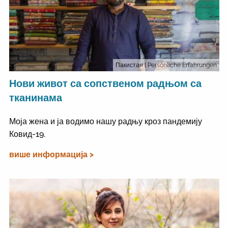
Пакистан
| Persönliche Erfahrungen
Нови живот са сопственом радњом са
тканинама
Моја жена и ја водимо нашу радњу кроз пандемију
Ковид-19.
више информација >