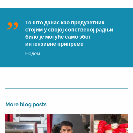
То што данас као предузетник
стојим у својој сопственој радњи
било је могуће само због
интензивне припреме.
Надем
More blog posts