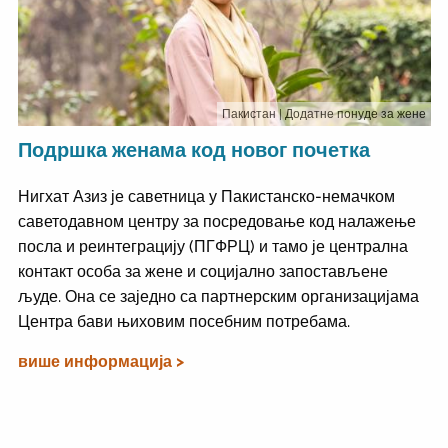
Пакистан
| Додатне понуде за жене
Подршка женама код новог почетка
Нигхат Азиз је саветница у Пакистанско-немачком
саветодавном центру за посредовање код налажење
посла и реинтеграцију (ПГФРЦ) и тамо је централна
контакт особа за жене и социјално запостављене
људе. Она се заједно са партнерским организацијама
Центра бави њиховим посебним потребама.
више информација >