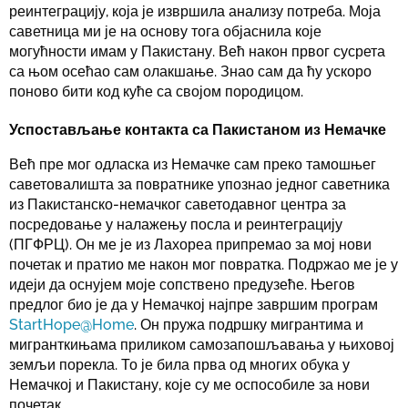
реинтеграцију, која је извршила анализу потреба. Моја
саветница ми је на основу тога објаснила које
могућности имам у Пакистану. Већ након првог сусрета
са њом осећао сам олакшање. Знао сам да ћу ускоро
поново бити код куће са својом породицом.
Успостављање контакта са Пакистаном из Немачке
Већ пре мог одласка из Немачке сам преко тамошњег
саветовалишта за повратнике упознао једног саветника
из Пакистанско-немачког саветодавног центра за
посредовање у налажењу посла и реинтеграцију
(ПГФРЦ). Он ме је из Лахореа припремао за мој нови
почетак и пратио ме након мог повратка. Подржао ме је у
идеји да оснујем моје сопствено предузеће. Његов
предлог био је да у Немачкој најпре завршим програм
StartHope@Home
. Он пружа подршку мигрантима и
мигранткињама приликом самозапошљавања у њиховој
земљи порекла. То је била прва од многих обука у
Немачкој и Пакистану, које су ме оспособиле за нови
почетак.