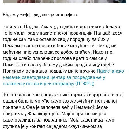
Надем у својој продавници материјала
Зовем се Надем. Имам 57 година и долазим из Јелама,
то је мали град у пакистанској провинцији Панџаб. 2015.
године сам тамо оставио своју породицу да бих у
Немачкој нашао посао и боље могућности. Никад ми
међутим није успело да се добро снађем. Након пет
година слабо плаћених послова вратио сам се у
Пакистан и сада у Јеламу држим продавницу одеће.
Приликом оснивања подршку ми је пружио
Пакистанско-
немачки саветодавни центар за посредовање у
налажењу посла и реинтеграцију (ПГФРЦ)
.
То што данас као предузетник стојим у својој сопственој
радњи било је могуће само захваљујући интензивној
припреми. Она је започела већ у Немачкој: Један
пријатељ у Франкфурту на Мајни причао ми је о
саветовалишту за повратнике. Моја саветница тамо
ступила је у контакт са једном скауткињном за