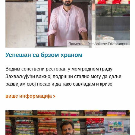
Пакистан
| Persönliche Erfahrungen
Успешан са брзом храном
Водим сопствени ресторан у мом родном граду.
Захваљујући важној подршци стално могу да даље
развијам свој посао и да тако савладам и кризе.
више информација >