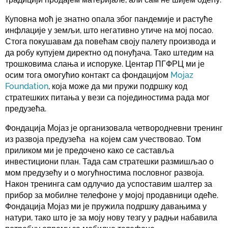
Куповна моћ је знатно опала због пандемије и растуће
инфлације у земљи, што негативно утиче на мој посао.
Стога покушавам да повећам своју палету производа и
да робу купујем директно од понуђача. Тако штедим на
трошковима слања и испоруке. Центар ПГФРЦ ми је
осим тога омогућио контакт са фондацијом
Mojaz
Foundation
, која може да ми пружи подршку код
стратешких питања у вези са појединостима рада мог
предузећа.
Фондација Мојаз је организовала четвородневни тренинг
из развоја предузећа на којем сам учествовао. Том
приликом ми је предочено како се саставља
инвестициони план. Тада сам стратешки размишљао о
мом предузећу и о могућностима пословног развоја.
Након тренинга сам одлучио да успоставим шалтер за
прибор за мобилне телефоне у мојој продавници одеће.
Фондација Мојаз ми је пружила подршку давањима у
натури, тако што је за моју нову тезгу у радњи набавила