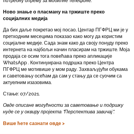
потребну опрему за мобилне телефоне.
Ново знање о пласману на тржиште преко
социјалних медија
Да бих даље покретао мој посао, Центар ПГФРЦ ми је у
претходним месецима показао како могу да користим
социјалне медије. Сада знам како да своју понуду преко
интернета на најбољи начин пласирам на тржиште. Моја
продаја се осим тога повећава преко апликације
WhatsApp . Континуирана подршка преко Центра
ПГФРЦ ме мотивише у мом раду. Захваљујући обукама
и саветовању осећам да сам у стању да се суочим са
актуелним изазовима.
Стање: 07/2021.
Овде описане могућности за саветовање и подршку
нуде се у оквиру пројекта "Перспектива завичај".
Више ћете сазнати овде >