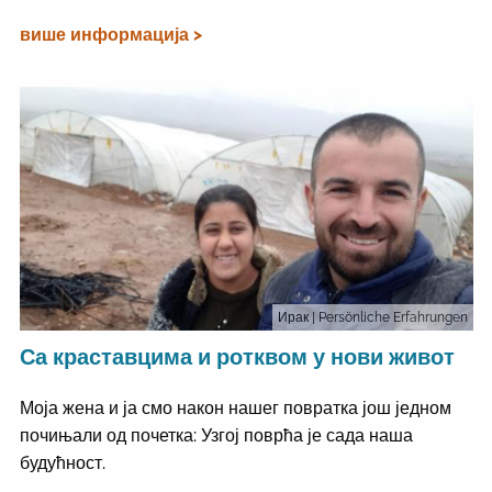
више информација >
Ирак
| Persönliche Erfahrungen
Са краставцима и ротквом у нови живот
Моја жена и ја смо након нашег повратка још једном
почињали од почетка: Узгој поврћа је сада наша
будућност.