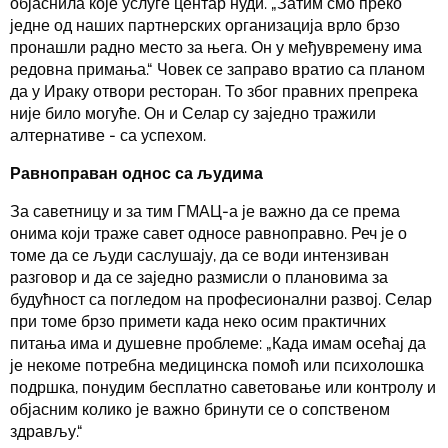
објаснила које услуге центар нуди. „Затим смо преко
једне од наших партнерских организација врло брзо
пронашли радно место за њега. Он у међувремену има
редовна примања.“ Човек се заправо вратио са планом
да у Ираку отвори ресторан. То због правних препрека
није било могуће. Он и Селар су заједно тражили
алтернативе - са успехом.
Равноправан однос са људима
За саветницу и за тим ГМАЦ-а је важно да се према
онима који траже савет односе равноправно. Реч је о
томе да се људи саслушају, да се води интензиван
разговор и да се заједно размисли о плановима за
будућност са погледом на професионални развој. Селар
при томе брзо примети када неко осим практичних
питања има и душевне проблеме: „Када имам осећај да
је некоме потребна медицинска помоћ или психолошка
подршка, понудим бесплатно саветовање или контролу и
објасним колико је важно бринути се о сопственом
здрављу.“