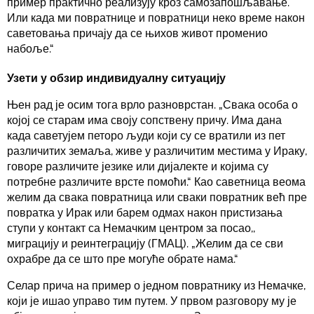
пример практично реализују кроз самозапошљавање.
Или када ми повратнице и повратници неко време након
саветовања причају да се њихов живот променио
набоље.“
Узети у обзир индивидуалну ситуацију
Њен рад је осим тога врло разноврстан. „Свака особа о
којој се старам има своју сопствену причу. Има дана
када саветујем петоро људи који су се вратили из пет
различитих земаља, живе у различитим местима у Ираку,
говоре различите језике или дијалекте и којима су
потребне различите врсте помоћи.“ Као саветница веома
желим да свака повратница или сваки повратник већ пре
повратка у Ирак или барем одмах након пристизања
ступи у контакт са Немачким центром за посао,,
миграцију и реинтеграцију (ГМАЦ). „Желим да се сви
охрабре да се што пре могуће обрате нама.“
Селар прича на пример о једном повратнику из Немачке,
који је ишао управо тим путем. У првом разговору му је