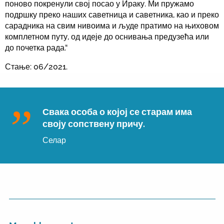
поново покренули свој посао у Ираку. Ми пружамо
подршку преко наших саветница и саветника, као и преко
сарадника на свим нивоима и људе пратимо на њиховом
комплетном путу, од идеје до оснивања предузећа или
до почетка рада.“
Стање: 06/2021.
Свака особа о којој се старам има
своју сопствену причу.
Селар