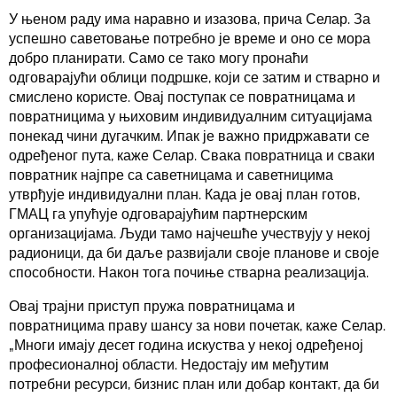
У њеном раду има наравно и изазова, прича Селар. За
успешно саветовање потребно је време и оно се мора
добро планирати. Само се тако могу пронаћи
одговарајући облици подршке, који се затим и стварно и
смислено користе. Овај поступак се повратницама и
повратницима у њиховим индивидуалним ситуацијама
понекад чини дугачким. Ипак је важно придржавати се
одређеног пута, каже Селар. Свака повратница и сваки
повратник најпре са саветницама и саветницима
утврђује индивидуални план. Када је овај план готов,
ГМАЦ га упућује одговарајућим партнерским
организацијама. Људи тамо најчешће учествују у некој
радионици, да би даље развијали своје планове и своје
способности. Након тога почиње стварна реализација.
Овај трајни приступ пружа повратницама и
повратницима праву шансу за нови почетак, каже Селар.
„Многи имају десет година искуства у некој одређеној
професионалној области. Недостају им међутим
потребни ресурси, бизнис план или добар контакт, да би