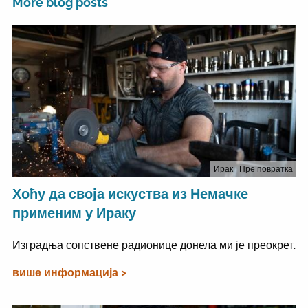
More blog posts
Ирак
| Пре повратка
Хоћу да своја искуства из Немачке
применим у Ираку
Изградња сопствене радионице донела ми је преокрет.
више информација >