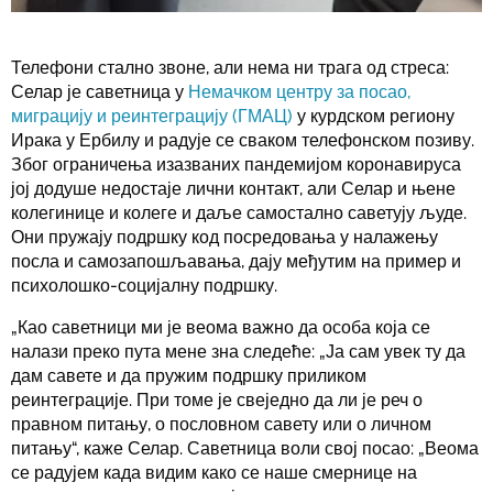
Телефони стално звоне, али нема ни трага од стреса:
Селар је саветница у
Немачком центру за посао,
миграцију и реинтеграцију (ГМАЦ)
у курдском региону
Ирака у Ербилу и радује се сваком телефонском позиву.
Због ограничења изазваних пандемијом коронавируса
јој додуше недостаје лични контакт, али Селар и њене
колегинице и колеге и даље самостално саветују људе.
Они пружају подршку код посредовања у налажењу
посла и самозапошљавања, дају међутим на пример и
психолошко-социјалну подршку.
„Као саветници ми је веома важно да особа која се
налази преко пута мене зна следеће: „Ја сам увек ту да
дам савете и да пружим подршку приликом
реинтеграције. При томе је свеједно да ли је реч о
правном питању, о пословном савету или о личном
питању“, каже Селар. Саветница воли свој посао: „Веома
се радујем када видим како се наше смернице на