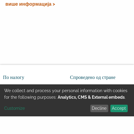
више информација >
По налогу
Спроведено од стране
We collect and process your personal information with cookies
Use
for the following purposes:
Analytics, CMS & External embeds
.
Customize
Decline
Accept
of
Youtube
ИМПРЕСУМ
Правне напомене
personal
Заштита података
© GIZ 2024