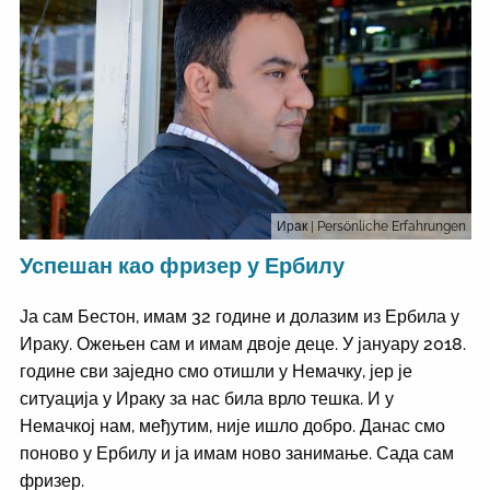
Ирак
| Persönliche Erfahrungen
Успешан као фризер у Ербилу
Ја сам Бестон, имам 32 године и долазим из Ербила у
Ираку. Ожењен сам и имам двоје деце. У јануару 2018.
године сви заједно смо отишли у Немачку, јер је
ситуација у Ираку за нас била врло тешка. И у
Немачкој нам, међутим, није ишло добро. Данас смо
поново у Ербилу и ја имам ново занимање. Сада сам
фризер.