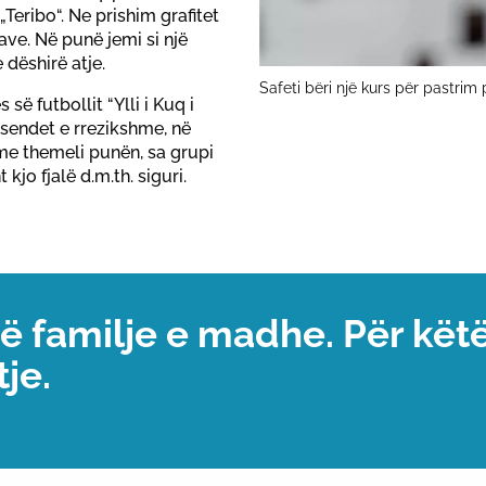
Teribo“. Ne prishim grafitet
ve. Në punë jemi si një
 dëshirë atje.
Safeti bëri një kurs për pastrim 
ë futbollit “Ylli i Kuq i
 sendet e rrezikshme, në
 me themeli punën, sa grupi
kjo fjalë d.m.th. siguri.
jë familje e madhe. Për kët
je.