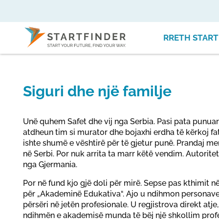
RRETH START
Siguri dhe një familje
Unë quhem Safet dhe vij nga Serbia. Pasi pata punuar 
atdheun tim si murator dhe bojaxhi erdha të kërkoj fat
ishte shumë e vështirë për të gjetur punë. Prandaj m
në Serbi. Por nuk arrita ta marr këtë vendim. Autori
nga Gjermania.
Por në fund kjo gjë doli për mirë. Sepse pas kthimit n
për „Akademinë Edukativa“. Ajo u ndihmon personave
përsëri në jetën profesionale. U regjistrova direkt atje
ndihmën e akademisë munda të bëj një shkollim profes