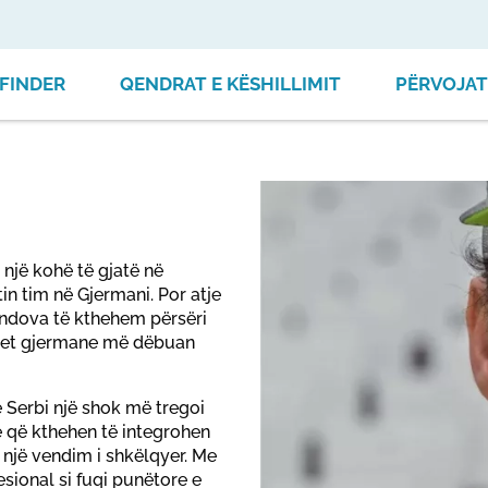
FINDER
QENDRAT E KËSHILLIMIT
PËRVOJAT
një kohë të gjatë në
in tim në Gjermani. Por atje
endova të kthehem përsëri
tetet gjermane më dëbuan
ë Serbi një shok më tregoi
 që kthehen të integrohen
, një vendim i shkëlqyer. Me
ional si fuqi punëtore e