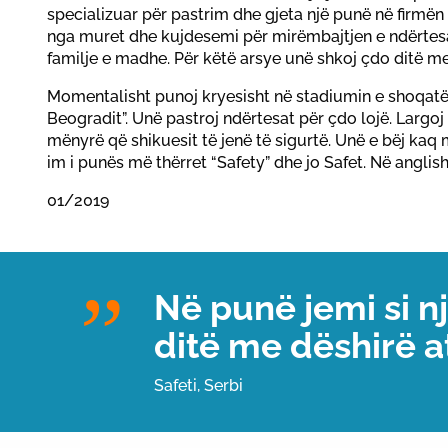
specializuar për pastrim dhe gjeta një punë në firmën „
nga muret dhe kujdesemi për mirëmbajtjen e ndërtesa
familje e madhe. Për këtë arsye unë shkoj çdo ditë me
Momentalisht punoj kryesisht në stadiumin e shoqatës s
Beogradit”. Unë pastroj ndërtesat për çdo lojë. Largoj
mënyrë që shikuesit të jenë të sigurtë. Unë e bëj kaq
im i punës më thërret “Safety” dhe jo Safet. Në anglisht 
01/2019
Në punë jemi si n
ditë me dëshirë at
Safeti, Serbi