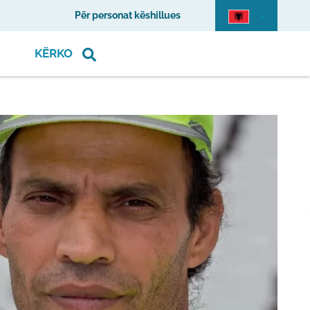
Për personat këshillues
KËRKO