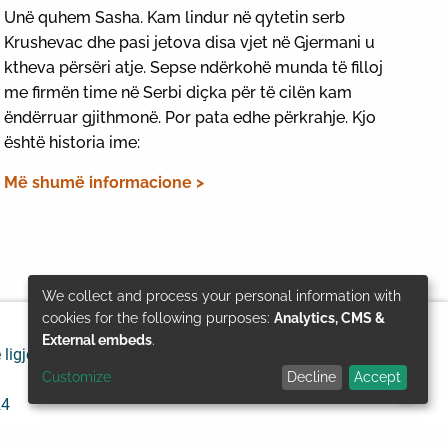
Unë quhem Sasha. Kam lindur në qytetin serb
Krushevac dhe pasi jetova disa vjet në Gjermani u
ktheva përsëri atje. Sepse ndërkohë munda të filloj
me firmën time në Serbi diçka për të cilën kam
ëndërruar gjithmonë. Por pata edhe përkrahje. Kjo
është historia ime:
Më shumë informacione >
We collect and process your personal information with
Use
cookies for the following purposes:
Analytics, CMS &
External embeds
.
 ligjore
Mbrojtja e të dhënave personale
of
Customize
Decline
Accept
personal
24