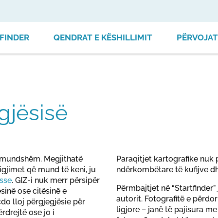
FINDER
QENDRAT E KËSHILLIMIT
PËRVOJAT
gjësisë
të mundshëm. Megjithatë
Paraqitjet kartografike nuk
igjimet që mund të keni, ju
ndërkombëtare të kufijve d
sse
. GIZ-i nuk merr përsipër
Përmbajtjet në “Startfinder” 
ësinë ose cilësinë e
autorit. Fotografitë e përd
do lloj përgjegjësie për
ligjore – janë të pajisura m
drejtë ose jo i