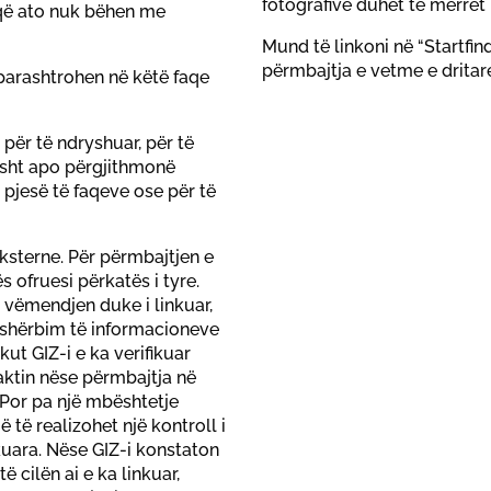
fotografive duhet të merret
ë që ato nuk bëhen me
Mund të linkoni në “Startfind
përmbajtja e vetme e dritare
parashtrohen në këtë faqe
, për të ndryshuar, për të
sisht apo përgjithmonë
 pjesë të faqeve ose për të
eksterne. Për përmbajtjen e
 ofruesi përkatës i tyre.
q vëmendjen duke i linkuar,
 shërbim të informacioneve
kut GIZ-i e ka verifikuar
aktin nëse përmbajtja në
 Por pa një mbështetje
 të realizohet një kontroll i
uara. Nëse GIZ-i konstaton
të cilën ai e ka linkuar,