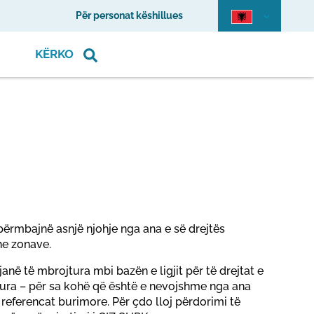
Për personat këshillues
KËRKO
 përmbajnë asnjë njohje nga ana e së drejtës
he zonave.
janë të mbrojtura mbi bazën e ligjit për të drejtat e
orura – për sa kohë që është e nevojshme nga ana
e referencat burimore. Për çdo lloj përdorimi të