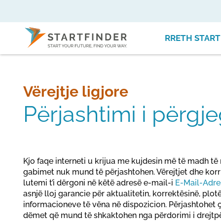
RRETH START
Vërejtje ligjore
Përjashtimi i përgje
Kjo faqe interneti u krijua me kujdesin më të madh 
gabimet nuk mund të përjashtohen. Vërejtjet dhe korr
lutemi t’i dërgoni në këtë adresë e-mail-i
E-Mail-Adre
asnjë lloj garancie për aktualitetin, korrektësinë, plot
informacioneve të vëna në dispozicion. Përjashtohet ç
dëmet që mund të shkaktohen nga përdorimi i drejtpër