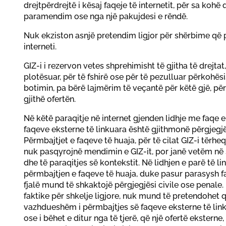
drejtpërdrejtë i kësaj faqeje të internetit, për sa koh
paramendim ose nga një pakujdesi e rëndë.
Nuk ekziston asnjë pretendim ligjor për shërbime që 
interneti.
GIZ-i i rezervon vetes shprehimisht të gjitha të drejtat
plotësuar, për të fshirë ose për të pezulluar përkohë
botimin, pa bërë lajmërim të veçantë për këtë gjë, për
gjithë ofertën.
Në këtë paraqitje në internet gjenden lidhje me faqe 
faqeve eksterne të linkuara është gjithmonë përgjegjës
Përmbajtjet e faqeve të huaja, për të cilat GIZ-i tërhe
nuk pasqyrojnë mendimin e GIZ-it, por janë vetëm në
dhe të paraqitjes së kontekstit. Në lidhjen e parë të lin
përmbajtjen e faqeve të huaja, duke pasur parasysh f
fjalë mund të shkaktojë përgjegjësi civile ose penale.
faktike për shkelje ligjore, nuk mund të pretendohet që
vazhdueshëm i përmbajtjes së faqeve eksterne të link
ose i bëhet e ditur nga të tjerë, që një ofertë eksterne, 