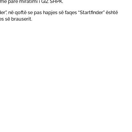
 më parë miratimi i GIZ SHPK.
er”, në qoftë se pas hapjes së faqes “Startfinder” është
s së brauserit.