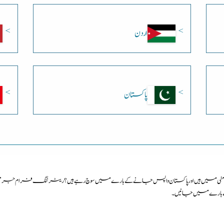
اردن
پاکستان
یں ہیں اور پاکستان واپس جانے کے بارے میں سوچ رہے ہیں؟ ریٹرننگ فرام جرمنی ک
کے بارے میں جانیں۔