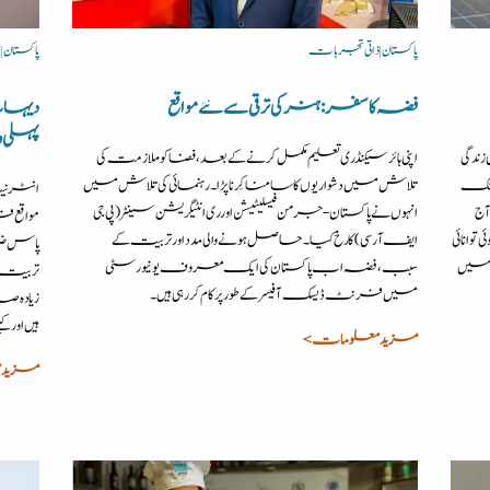
پاکستان | ذاتی تجربات
پاکستان |
فضہ کا سفر: ہنر کی ترقی سے نئے مواقع
دیہات 
پہلی و
ندگی
اپنی ہائر سیکنڈری تعلیم مکمل کرنے کے بعد، فضا کو ملازمت کی
ولٹک
تلاش میں دشواریوں کا سامنا کِرنا پڑا۔ رہنمائی کی تلاش میں
انٹرنیٹ
آج
انہوں نے پاکستان-جرمن فیسلیٹیشن اور ری انٹیگریشن سینٹر (پی جی
مواقع ف
توانائی
ایف آر سی) کا رخ کیا۔ حاصل ہونے والی مدد اور تربیت کے
پاس ضرور
ر میں
سبب، فضہ اب پاکستان کی ایک معروف یونیورسٹی
تربیت اُ
میں فرنٹ ڈیسک آفیسر کے طور پر کام کر رہی ہیں۔
زیادہ ص
ہیں اور ک
مزید معلومات >
مزید 