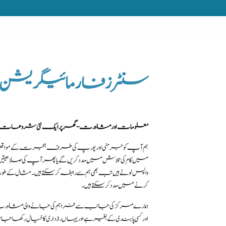
سنٹرز فار مائیگریشن ا
معلومات اور مشاورت - گھر پر ایک نئی شروعات
ہم آپ کو جرمنی اور یورپ کی طرف ہجرت کے مواقعوں سے 
میں کام کی تلاش میں مدد کریں گے یا پھر آپ کی صلاحیت
واپس لوٹے ہیں تب بھی ہم سے رابطہ کرسکتے ہیں۔ مثال کے طور پر
کرنے میں مدد کرسکتے ہیں۔
ہمارے مرکز کی جانب سے فراہم کی جانے والی مشاورت ت
اور کسی پابندی کے بغیر ہے اور یہاں رازداری کا خیال رکھا جات