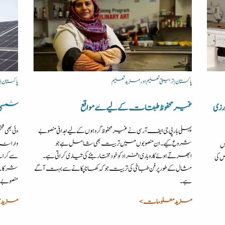
پاکستان | تربیتی تعلیم اور مزید تعلیم
پاکستان 
رزی
غیرمحفوظ طبقات کے لیے نئے مواقع
شمسی تو
پہلی بار پی جی ایف آر سی نے غیر محفوظ گروہوں کے لیے اہدافی منصوبے
وئی بھی 
شروع کیے۔ ان منصوبوں میں تربیت بھی شامل ہے جو
وارانہ 
ں
ابھرتے ہوئے کاروباری افراد کو خودمختار بننے کی تیاری کراتی ہے۔
 کی
مثال کے طور پر فن طباخی کی تربیت جو کہ کھانا پکانے سے بہت آگے
شرکا نے 
ہے۔
منصوبے ہ
مزید معلومات >
مزید 