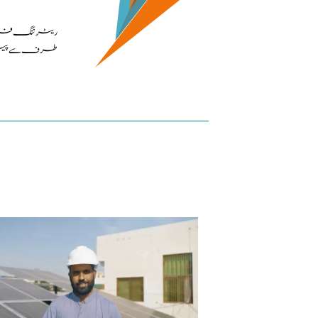
ریٹرننگ فرام جر
طرف سے پیش ک