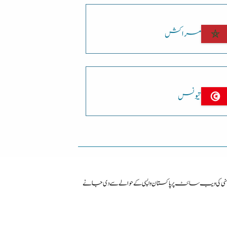
مراکش
تیونس
ی ویب سائٹ پرپاکستان واپسی کے حوالے سے دی جانے