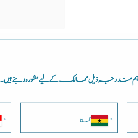
م مندرجہ ذیل ممالک کے لیے مشورہ دیتے ہیں۔
گھانا