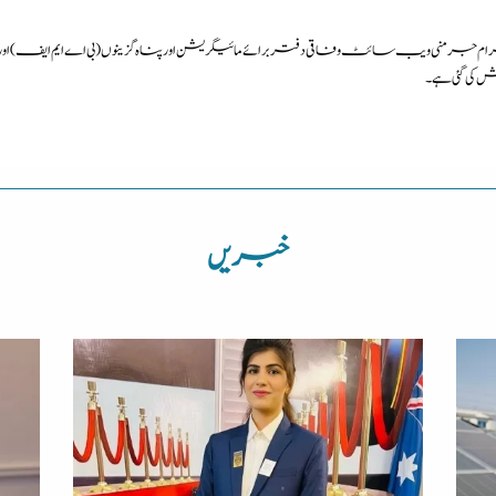
منی ویب سائٹ وفاقی دفتر برائے مائیگریشن اور پناہ گزینوں (بی اے ایم ایف) اور انٹ
ی گئی ہے۔
خبریں