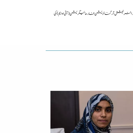
رنیشنل آرگنائزیشن فار مائیگریشن (آئی او ایم) کی