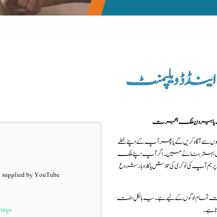
ینڈ ڈویلپمنٹ
 یا بیرون ملک ہجرت
آگاہ کریں گے یا پھر آپ کے اپنے خطے
یں بہتر بنانے میں۔ اگر آپ اپنے ملک
 ہم آپ کی نوکری کی تلاش یا کاروبار شروع
t supplied by
YouTube
مام لوگوں کے لیے ہے۔ یہ بالکل مفت
tings
ا ہے۔