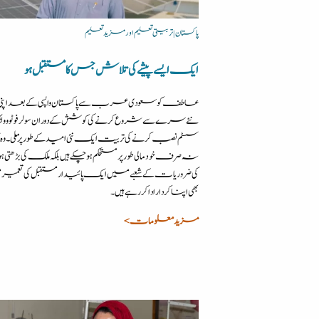
پاکستان | تربیتی تعلیم اور مزید تعلیم
ایک ایسے پیشے کی تلاش جس کا مستقبل ہو
عاطف کو سعودی عرب سے پاکستان واپسی کے بعد اپنی ز
نئے سرے سے شروع کرنے کی کوشش کے دوران سولر فوٹو و
سسٹم نصب کرنے کی تربیت ایک نئی امید کے طور پرملی۔ وہ 
نہ صرف خود مالی طور پر مستحکم ہو چکے ہیں بلکہ ملک کی بڑھتی ہوئی 
کی ضروریات کے شعبے میں ایک پائیدار مستقبل کی تعمی
بھی اپنا کردار ادا کر رہے ہیں۔
مزید معلومات >