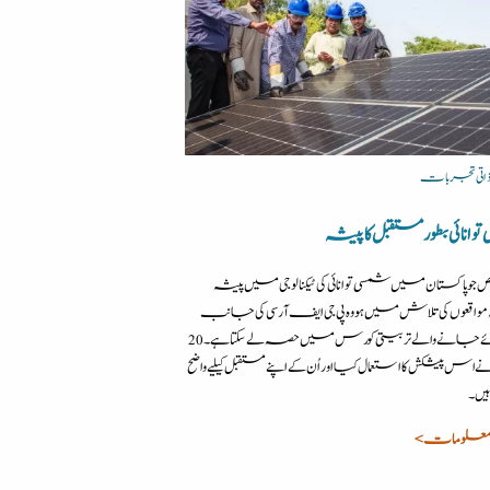
| ذاتی تجربات
انائی بطور مستقبل کا پیشہ
شخص جو پاکستان میں شمسی توانائی کی ٹیکنالوجی میں پیشہ
مواقعوں کی تلاش میں ہو وہ پی جی ایف آر سی کی جانب
سے کرائے جانے والے تربیتی کورس میں حصہ لے سکتا ہے۔ 20
اس پیشکش کا استعمال کیا اور اُن کے اپنے مستقبل کیلیے واضح
یں۔
معلومات >