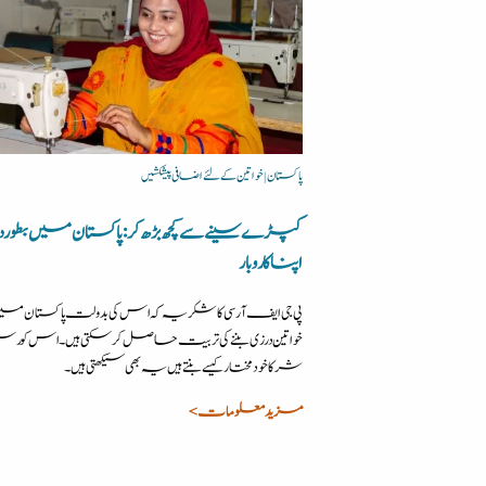
پاکستان | خواتین کے لئے اضافی پیشکشیں
کپڑے سینے سے کچھ بڑھ کر: پاکستان میں بطور د
اپنا کاروبار
پی جی ایف آر سی کا شکریہ کہ اس کی بدولت پاکستان می
خواتین درزی بننے کی تربیت حاصل کرسکتی ہیں۔ اس کورس
شرکا خودمختار کیسے بنتے ہیں یہ بھی سیکھتی ہیں۔
مزید معلومات >