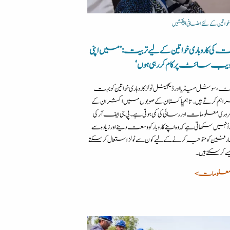
 خواتین کے لئے اضافی پیشکشیں
کی کاروباری خواتین کے لیے تربیت: ’میں اپنی
یب سائٹ پر کام کر رہی ہوں‘
، سوشل میڈیا اور ڈیجیٹل ٹولز کاروباری خواتین کو بہت
راہم کرتے ہیں۔ تاہم پاکستان کے صوبوں میں اکثر ان کے
ی معلومات اور رسائی کی کمی ہوتی ہے۔ پی جی ایف آر کی
نہیں سکھاتی ہے کہ وہ اپنے کاروبار کو وسعت دینے اور زیادہ سے
ارفین کو متوجہ کرنے کے لیے کون سے ٹولز استعمال کرسکتے
یسے کرسکتے ہیں۔
معلومات >