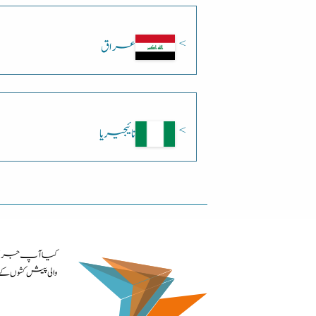
عراق
نائیجیریا
کیا آپ جرمنی م
والی پیش کشوں 