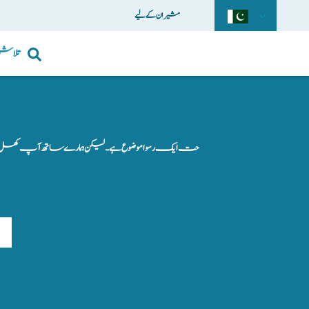
مشیران کے لیے
تلاش
حت ایک رسوا موضوع ہے۔ لیکن ہمارے ساتھ آپ کھل کر