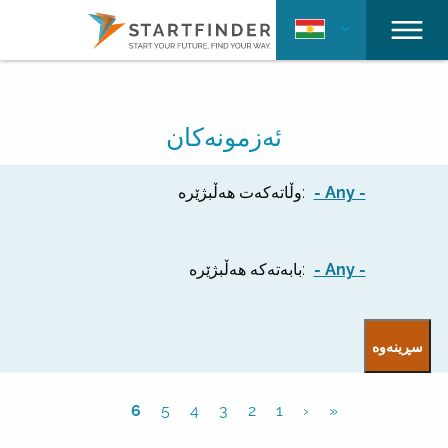
ئەزمونەکان
- Any -
وڵاتەکەت هەڵبژێرە:
- Any -
بابەتەکە هەڵبژێرە:
6
5
4
3
2
1
‹
«