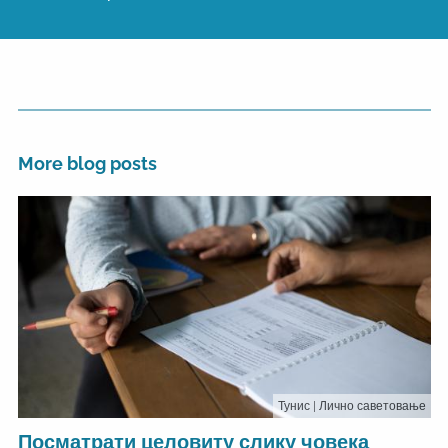
More blog posts
Тунис
| Лично саветовање
Посматрати целовиту слику човека