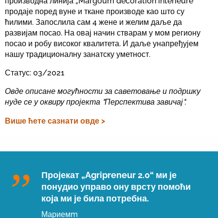
производна линија „Margoum décoration intérieure“
продаје поред вуне и ткане производе као што су
ћилими. Запослила сам 4 жене и желим даље да
развијам посао. На овај начин стварам у мом региону
посао и робу високог квалитета. И даље унапређујем
нашу традиционалну занатску уметност.
Статус: 03/2021
Овде описане могућности за саветовање и подршку
нуде се у оквиру пројекта "Перспектива завичај".
Више ћете сазнати овде >
Пројекат „Agripreneur 2.0“ ми је
понудио управо ону врсту помоћи
која ми је била потребна.
Мариемm