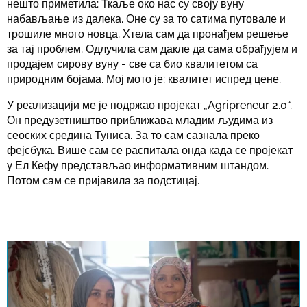
нешто приметила: Ткаље око нас су своју вуну
набављање из далека. Оне су за то сатима путовале и
трошиле много новца. Хтела сам да пронађем решење
за тај проблем. Одлучила сам дакле да сама обрађујем и
продајем сирову вуну - све са био квалитетом са
природним бојама. Мој мото је: квалитет испред цене.
У реализацији ме је подржао пројекат „Agripreneur 2.0“.
Он предузетништво приближава младим људима из
сеоских средина Туниса. За то сам сазнала преко
фејсбука. Више сам се распитала онда када се пројекат
у Ел Кефу представљао информативним штандом.
Потом сам се пријавила за подстицај.