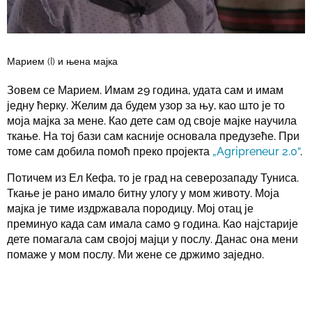
Марием (I) и њена мајка
Зовем се Марием. Имам 29 година, удата сам и имам
једну ћерку. Желим да будем узор за њу, као што је то
моја мајка за мене. Као дете сам од своје мајке научила
ткање. На тој бази сам касније основала предузеће. При
томе сам добила помоћ преко пројекта
„Agripreneur 2.0“
.
Потичем из Ел Кефа, то је град на северозападу Туниса.
Ткање је рано имало битну улогу у мом животу. Моја
мајка је тиме издржавала породицу. Мој отац је
преминуо када сам имала само 9 година. Као најстарије
дете помагала сам својој мајци у послу. Данас она мени
помаже у мом послу. Ми жене се држимо заједно.