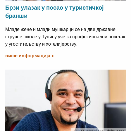
Брзи улазак у посао у туристичкој
бранши
Младе жене и млади мушкарци се на две државне
стручне школе у Тунису уче за професионални почетак
у угоститељству и хотелијерству.
више информација >