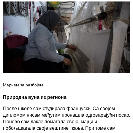
Марием за разбојем
Природна вуна из региона
После школе сам студирала француски. Са својом
дипломом нисам међутим пронашла одговарајући посао.
Поново сам дакле помагала својој мајци и
побољшавала своје вештине ткања. При томе сам