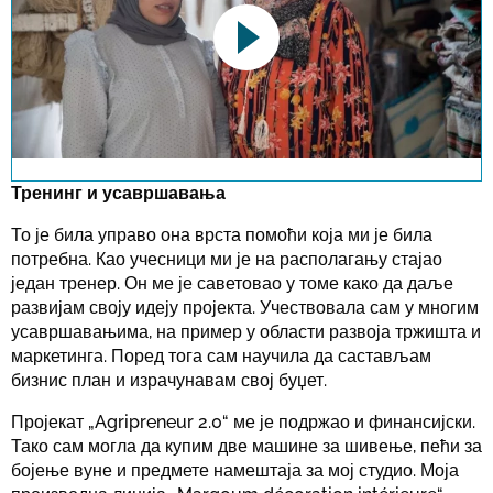
This link opens a YouTube video. Please
note the data protection regulations valid
for this site.
Тренинг и усавршавања
То је била управо она врста помоћи која ми је била
Потврди
потребна. Као учесници ми је на располагању стајао
један тренер. Он ме је саветовао у томе како да даље
развијам своју идеју пројекта. Учествовала сам у многим
усавршавањима, на пример у области развоја тржишта и
маркетингa. Поред тога сам научила да састављам
бизнис план и израчунавам свој буџет.
Пројекат „Agripreneur 2.0“ ме је подржао и финансијски.
Тако сам могла да купим две машине за шивење, пећи за
бојење вуне и предмете намештаја за мој студио. Моја