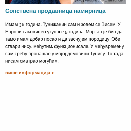
Тунис
| Persönliche Erfahrungen
Сопствена продавница намирница
Имам 36 година, Тунижанин сам и зовем се Висем. У
Европи сам живео укупно 15 година. Мој сан је био да
тамо имам добар посао и да заснујем породицу. Обе
ствари нису, међутим, функционисале. У међувремену
сам срећу пронашао у мојој домовини Тунису. То тада
нисам сматрао могућим.
више информација >