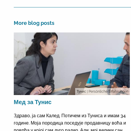
More blog posts
Тунис
| Persönliche Erfahrungen
Мед за Тунис
Здраво, ја сам Калед. Потичем из Туниса и имам 34
године. Моја породица поседује продавницу воћа и
поврћа у којој сам дуго радио. Али, мој велики сан