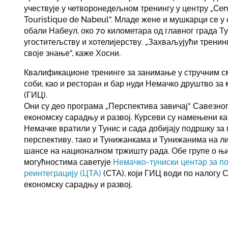
учествује у четворонедељном тренингу у центру „Cen
Touristique de Nabeul“. Младе жене и мушкарци се у 
обали Набеул, око 70 километара од главног града Ту
угоститељству и хотелијерству. „Захваљујући трени
своје знање“, каже Хосни.
Квалификационе тренинге за занимање у стручним с
соби, као и ресторан и бар нуди Немачко друштво з
(ГИЦ).
Они су део програма „Перспектива завичај“ Савезно
економску сарадњу и развој. Курсеви су намењени ка
Немачке вратили у Тунис и сада добијају подршку з
перспективу, тако и Тунижанкама и Тунижанима на ли
шансе на националном тржишту рада. Обе групе о 
могућностима саветује
Немачко-туниски центар за по
реинтеграцију (ЦТА)
(CTA), који ГИЦ води по налогу 
економску сарадњу и развој.