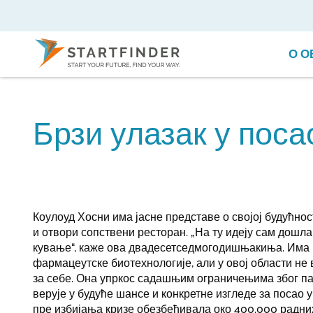
О О
Брзи улазак у поса
Коулоуд Хосни има јасне представе о својој будућно
и отвори сопствени ресторан. „На ту идеју сам дошла 
кување“, каже ова двадесетседмогодишњакиња. Има 
фармацеутске биотехнологије, али у овој области не 
за себе. Она упркос садашњим ограничењима због п
верује у будуће шансе и конкретне изгледе за посао у 
пре избијања кризе обезбеђивала око 400.000 радних