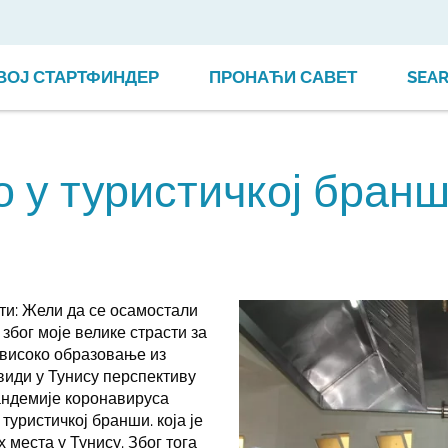
ВОЈ СТАРТФИНДЕР
ПРОНАЋИ САВЕТ
SEA
о у туристичкој бран
сти: Жели да се осамостали
због моје велике страсти за
високо образовање из
види у Тунису перспективу
андемије коронавируса
туристичкој бранши. која је
 места у Тунису. Због тога