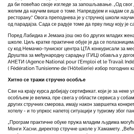
да би повећао своје изгледе за запошљавање. „Од сво
желим да научим више о томе. Напредујем и надам се да
ресторану.“ Овога преподнева је у стручној школи научи
од парадајза. Сада се радује томе да прву пицу коју је с
Поред Лабидиа и Јемаиа још око 60 других младих жена
школе. Циљ кратке практичне обује је да се полазници
су код Немачко-туниског центра ЦТА конкурисали за ме
Друштва за међународну сарадњу (ГИЦ) обавља у дог
АНЕТИ (Agence National pour l’Emploi et le Travail I
( Fédération Tunisienne de l’Hôtellerie) избор погодних
Хитно се тражи стручно особље
Сви на крају курса добијају сертификат, који је за неке
особљем је велика, пре свега у области сервиса у соба
других стручних смерова, имају након завршетка конкр
хотелу - и то упркос напетој ситуацији у туризму због п
„Програм практичне обуке пружа младим људима могућно
Монги Хасни, директор стручне школе у Хамамету. „Већ