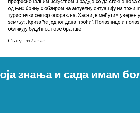
професионалним искуством и радује се да стекне нова 
од њих брину с обзиром на актуелну ситуацију на тржишту
туристички сектор опоравља. Хасни је међутим уверен у
земљу: „Криза ће једног дана проћи“. Полазнице и пола
обликују будућност ове бранше.
Статус: 11/2020
оја знања и сада имам бољ