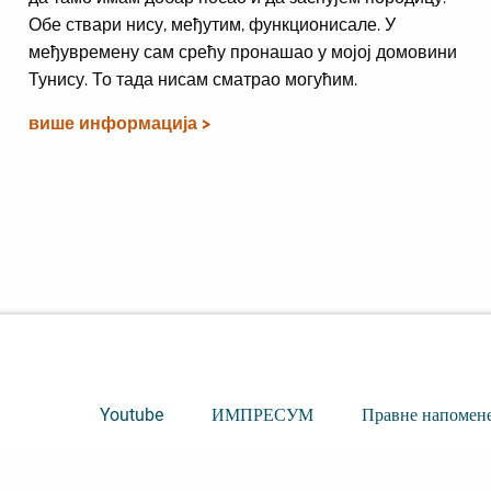
Обе ствари нису, међутим, функционисале. У
међувремену сам срећу пронашао у мојој домовини
Тунису. То тада нисам сматрао могућим.
више информација >
Youtube
ИМПРЕСУМ
Правне напомен