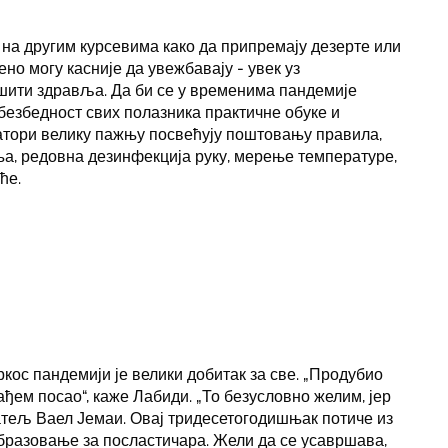
на другим курсевима како да припремају дезерте или
ено могу касније да увежбавају - увек уз
ити здравља. Да би се у временима пандемије
безбедност свих полазника практичне обуке и
атори велику пажњу посвећују поштовању правила,
ња, редовна дезинфекција руку, мерење температуре,
ће.
кос пандемији је велики добитак за све. „Продубио
ђем посао“, каже Лабиди. „То безусловно желим, јер
јатељ Ваел Јемаи. Овај тридесетогодишњак потиче из
образовање за посластичара. Жели да се усавршава,