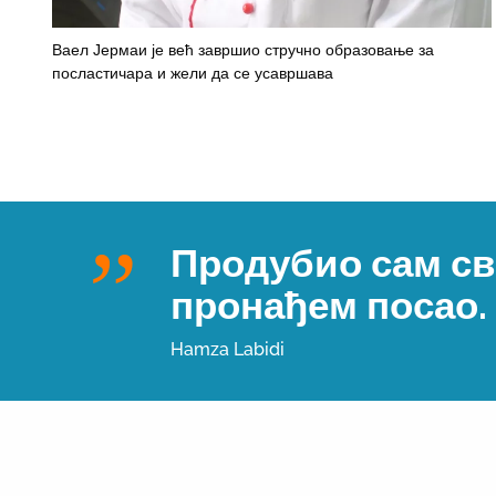
Ваел Јермаи је већ завршио стручно образовање за
посластичара и жели да се усавршава
Продубио сам св
пронађем посао.
Hamza Labidi