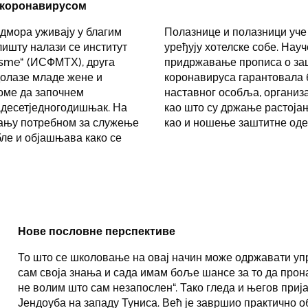
а коронавирусом
одмора уживају у благим
Полазнице и полазници уче 
ишту налази се институт
уређују хотелске собе. Науч
risme“ (ИСФМТХ), друга
придржавање прописа о заш
долазе младе жене и
коронавируса гарантовала 
томе да започнем
наставног особља, организ
вадесетједногодишњак. На
као што су држање растоја
знању потребном за служење
као и ношење заштитне оде
бле и објашњава како се
Нове пословне перспективе
То што се школовање на овај начин може одржавати упр
сам своја знања и сада имам боље шансе за то да прона
не волим што сам незапослен“. Тако гледа и његов при
Јендоуба на западу Туниса. Већ је завршио практично 