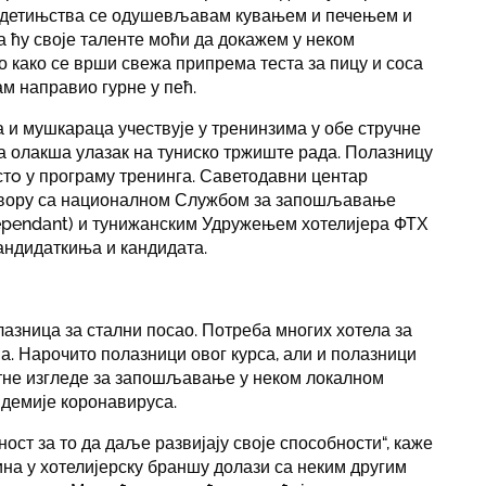
г детињства се одушевљавам кувањем и печењем и
 ћу своје таленте моћи да докажем у неком
о како се врши свежа припрема теста за пицу и соса
ам направио гурне у пећ.
 и мушкараца учествује у тренинзима у обе стручне
ма олакша улазак на туниско тржиште рада. Полазницу
стo у програму тренинга. Саветодавни центар
овору са националном Службом за запошљавање
ndépendant) и тунижанским Удружењем хотелијера ФТХ
 кандидаткиња и кандидата.
 улазница за стални посао. Потреба многих хотела за
ма. Нарочито полазници овог курса, али и полазници
етне изгледе за запошљавање у неком локалном
андемије коронавируса.
ст за то да даље развијају своје способности“, каже
ина у хотелијерску браншу долази са неким другим