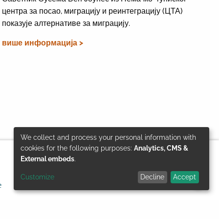
центра за посао, миграцију и реинтеграцију (ЦТА)
показује алтернативе за миграцију.
више информација >
We collect and process your personal information with
Use
cookies for the following purposes:
Analytics, CMS &
External embeds
.
of
Customize
Decline
Accept
е
Заштита података
© GIZ 2024
personal
data