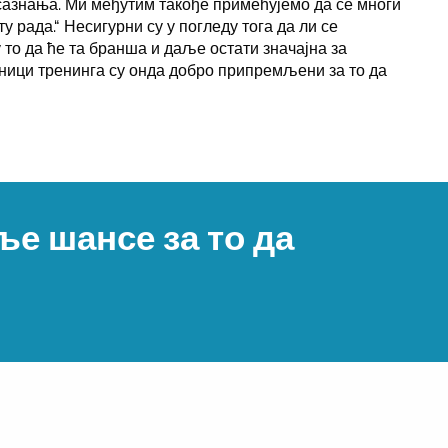
сазнања. Ми међутим такође примећујемо да се многи
 рада.“ Несигурни су у погледу тога да ли се
 то да ће та бранша и даље остати значајна за
зници тренинга су онда добро припремљени за то да
е шансе за то да