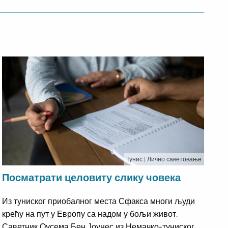
Тунис
| Лично саветовање
Посматрати целовиту слику човека
Из туниског приобалног места Сфакса многи људи
крећу на пут у Европу са надом у бољи живот.
Саветник Оусема Бен Јоунес из Немачко-туниског