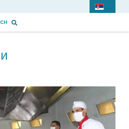
RCH
ши