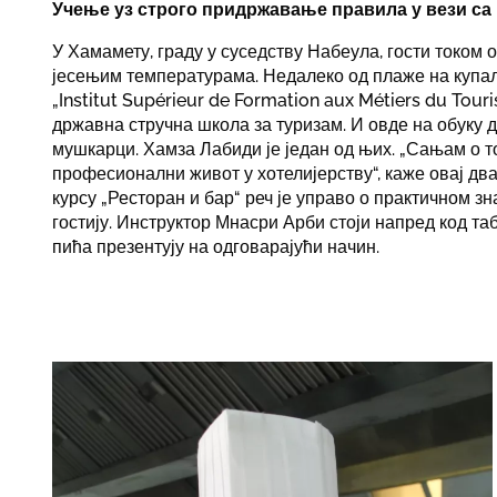
Учење уз строго придржавање правила у вези с
У Хамамету, граду у суседству Набеула, гости током 
јесењим температурама. Недалеко од плаже на купал
„Institut Supérieur de Formation aux Métiers du Tou
државна стручна школа за туризам. И овде на обуку 
мушкарци. Хамза Лабиди је један од њих. „Сањам о 
професионални живот у хотелијерству“, каже овај д
курсу „Ресторан и бар“ реч је управо о практичном 
гостију. Инструктор Мнасри Арби стоји напред код та
пића презентују на одговарајући начин.