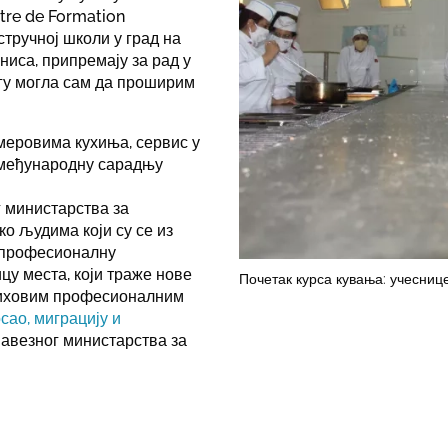
tre de Formation
стручној школи у град на
ниса, припремају за рад у
нгу могла сам да проширим
меровима кухиња, сервис у
а међународну сарадњу
г министарства за
ко људима који су се из
а професионалну
цу места, који траже нове
Почетак курса кувања: учесниц
њиховим професионалним
сао, миграцију и
Савезног министарства за