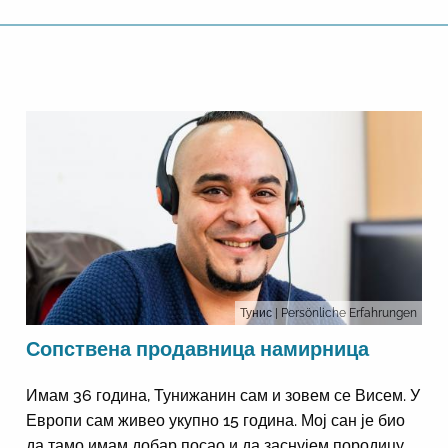
Тунис
| Persönliche Erfahrungen
Сопствена продавница намирница
Имам 36 година, Тунижанин сам и зовем се Висем. У
Европи сам живео укупно 15 година. Мој сан је био
да тамо имам добар посао и да заснујем породицу.