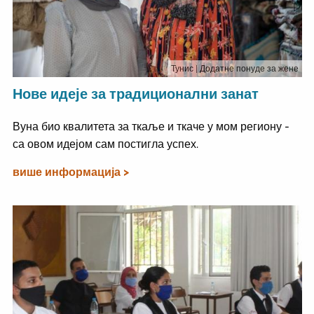
Тунис
| Додатне понуде за жене
Нове идеје за традиционални занат
Вуна био квалитета за ткаље и ткаче у мом региону -
са овом идејом сам постигла успех.
више информација >