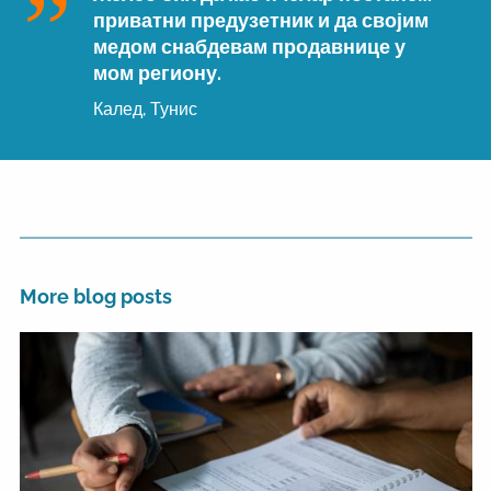
приватни предузетник и да својим
медом снабдевам продавнице у
мом региону.
Калед, Тунис
More blog posts