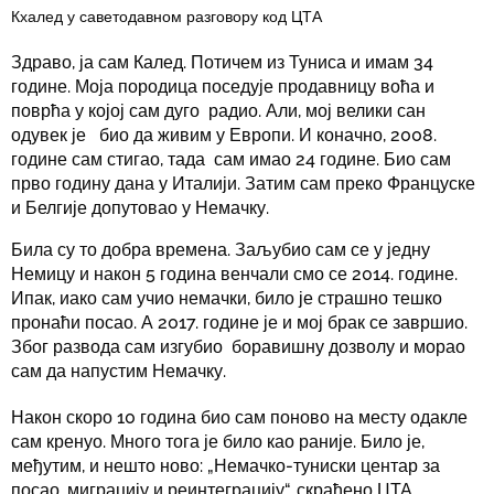
Кхалед у саветодавном разговору код ЦТА
Здраво, ја сам Калед. Потичем из Туниса и имам 34
године. Моја породица поседује продавницу воћа и
поврћа у којој сам дуго радио. Али, мој велики сан
одувек је био да живим у Европи. И коначно, 2008.
године сам стигао, тада сам имао 24 године. Био сам
прво годину дана у Италији. Затим сам преко Француске
и Белгије допутовао у Немачку.
Била су то добра времена. Заљубио сам се у једну
Немицу и након 5 година венчали смо се 2014. године.
Ипак, иако сам учио немачки, било је страшно тешко
пронаћи посао. А 2017. године је и мој брак се завршио.
Због развода сам изгубио боравишну дозволу и морао
сам да напустим Немачку.
Након скоро 10 година био сам поново на месту одакле
сам кренуо. Много тога је било као раније. Било је,
међутим, и нешто ново: „Немачко-туниски центар за
посао, миграцију и реинтеграцију“, скраћено ЦТА.