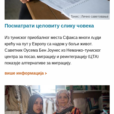
Тунис
| Лично саветовање
Посматрати целовиту слику човека
Из туниског приобалног места Сфакса многи људи
крећу на пут у Европу са надом у бољи живот.
Саветник Оусема Бен Јоунес из Немачко-туниског
центра за посао, миграцију и реинтеграцију (ЦТА)
показује алтернативе за миграцију.
више информација >