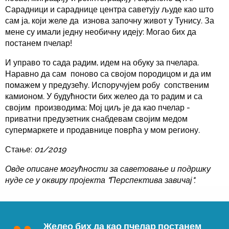
Сарадници и сараднице центра саветују људе као што
сам ја, који желе да изнова започну живот у Тунису. За
мене су имали једну необичну идеју: Могао бих да
постанем пчелар!
И управо то сада радим, идем на обуку за пчелара.
Наравно да сам поново са својом породицом и да им
помажем у предузећу. Испоручујем робу сопственим
камионом. У будућности бих желео да то радим и са
својим производима: Мој циљ је да као пчелар -
приватни предузетник снабдевам својим медом
супермаркете и продавнице поврћа у мом региону.
Стање:
01/2019
Овде описане могућности за саветовање и подршку
нуде се у оквиру пројекта "Перспектива завичај".
Желео бих да као пчелар постанем