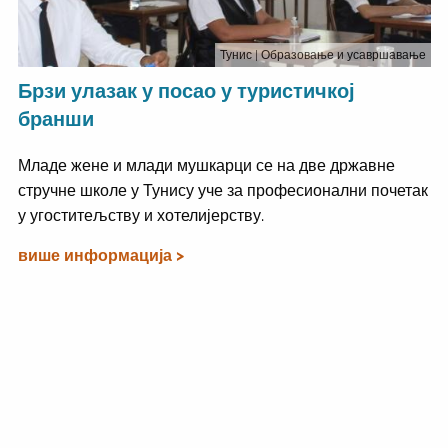
Тунис
| Образовање и усавршавање
Брзи улазак у посао у туристичкој
бранши
Младе жене и млади мушкарци се на две државне
стручне школе у Тунису уче за професионални почетак
у угоститељству и хотелијерству.
више информација >