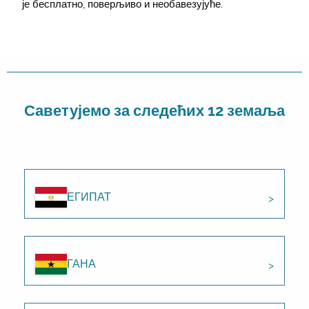
је бесплатно, поверљиво и необавезујуће.
Саветујемо за следећих 12 земаља
ЕГИПАТ
ГАНА