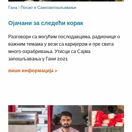
Гана | Посао и Самозапошљавање
Ојачани за следећи корак
Разговори са могућим послодавцима, радионице о
важним темама у вези са каријером и пре свега
много охрабривања. Утисци са Сајма
запошљавања у Гани 2021.
више информација >