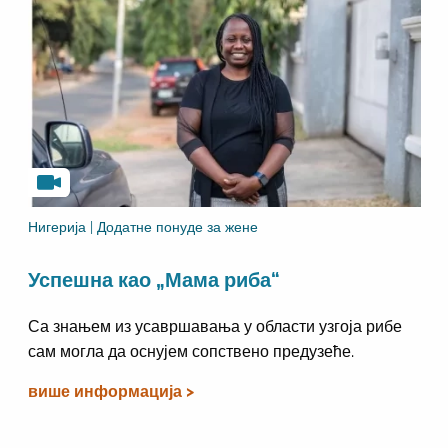
Нигерија | Додатне понуде за жене
Успешна као „Мама риба“
Са знањем из усавршавања у области узгоја рибе
сам могла да оснујем сопствено предузеће.
више информација >