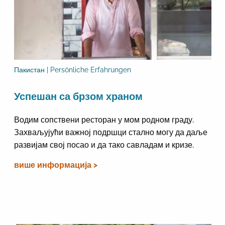
Пакистан | Persönliche Erfahrungen
Успешан са брзом храном
Водим сопствени ресторан у мом родном граду.
Захваљујући важној подршци стално могу да даље
развијам свој посао и да тако савладам и кризе.
више информација >