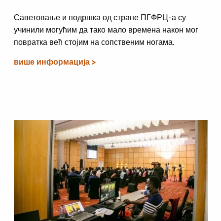
Саветовање и подршка од стране ПГФРЦ-а су
учинили могућим да тако мало времена након мог
повратка већ стојим на сопственим ногама.
више информација >