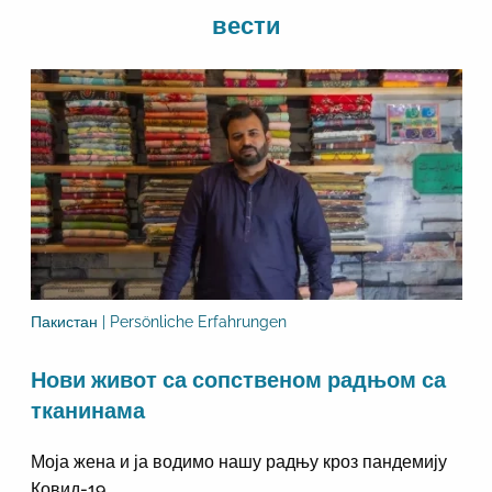
вести
Пакистан | Persönliche Erfahrungen
Нови живот са сопственом радњом са
тканинама
Моја жена и ја водимо нашу радњу кроз пандемију
Ковид-19.