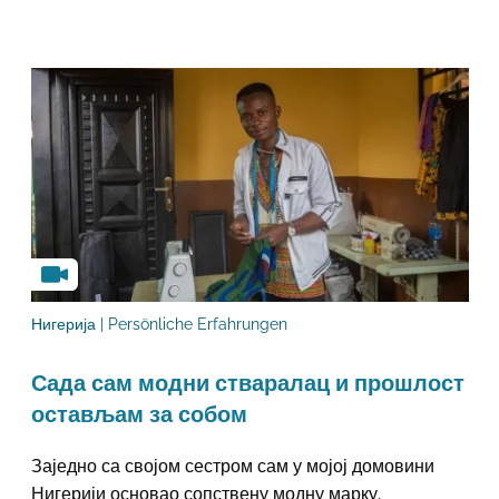
Нигерија | Persönliche Erfahrungen
Сада сам модни стваралац и прошлост
остављам за собом
Заједно са својом сестром сам у мојој домовини
Нигерији основао сопствену модну марку.