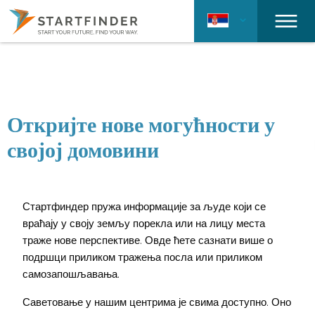
Откријте нове могућности у
својој домовини
Стартфиндер пружа информације за људе који се
враћају у своју земљу порекла или на лицу места
траже нове перспективе. Овде ћете сазнати више о
подршци приликом тражења посла или приликом
самозапошљавања.
Саветовање у нашим центрима је свима доступно. Оно