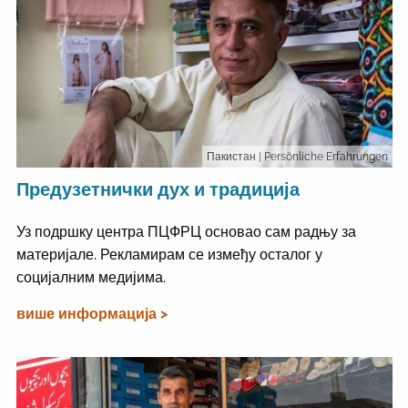
Пакистан
| Persönliche Erfahrungen
Предузетнички дух и традиција
Уз подршку центра ПЦФРЦ основао сам радњу за
материјале. Рекламирам се између осталог у
социјалним медијима.
више информација >