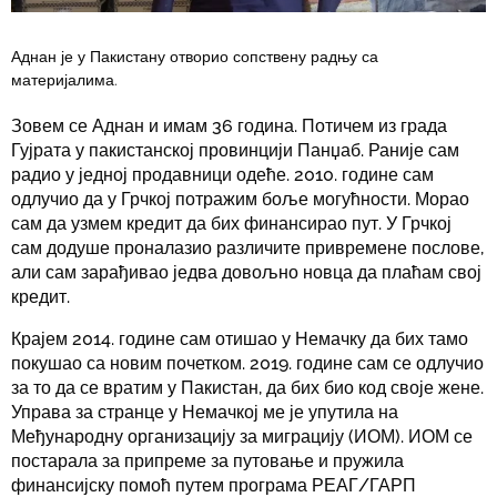
Аднан је у Пакистану отворио сопствену радњу са
материјалима.
Зовем се Аднан и имам 36 година. Потичем из града
Гујрата у пакистанској провинцији Панџаб. Раније сам
радио у једној продавници одеће. 2010. године сам
одлучио да у Грчкој потражим боље могућности. Морао
сам да узмем кредит да бих финансирао пут. У Грчкој
сам додуше проналазио различите привремене послове,
али сам зарађивао једва довољно новца да плаћам свој
кредит.
Крајем 2014. године сам отишао у Немачку да бих тамо
покушао са новим почетком. 2019. године сам се одлучио
за то да се вратим у Пакистан, да бих био код своје жене.
Управа за странце у Немачкој ме је упутила на
Међународну организацију за миграцију (ИОМ). ИОМ се
постарала за припреме за путовање и пружила
финансијску помоћ путем програма РЕАГ/ГАРП