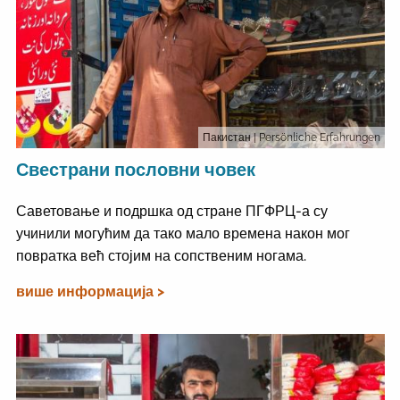
Пакистан
| Persönliche Erfahrungen
Свестрани пословни човек
Саветовање и подршка од стране ПГФРЦ-а су
учинили могућим да тако мало времена након мог
повратка већ стојим на сопственим ногама.
више информација >