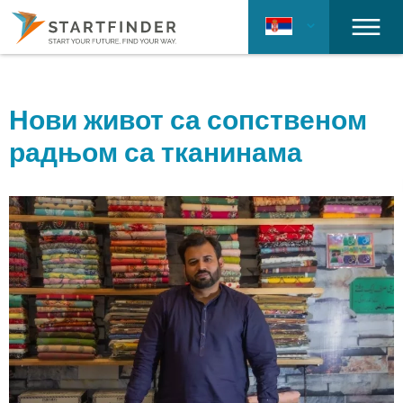
Нови живот са сопственом
радњом са тканинама