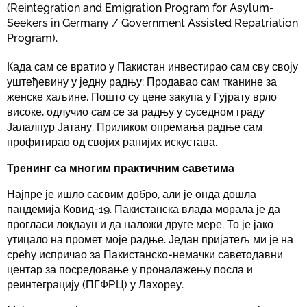
(Reintegration and Emigration Program for Asylum-
Seekers in Germany / Government Assisted Repatriation
Program).
Када сам се вратио у Пакистан инвестирао сам сву своју
уштеђевину у једну радњу: Продавао сам тканине за
женске хаљине. Пошто су цене закупа у Гујрату врло
високе, одлучио сам се за радњу у суседном граду
Јалалпур Јатану. Приликом опремања радње сам
профитирао од својих ранијих искустава.
Тренинг са многим практичним саветима
Најпре је ишло сасвим добро, али је онда дошла
пандемија Ковид-19. Пакистанска влада морала је да
прогласи локдаун и да наложи друге мере. То је јако
утицало на промет моје радње. Један пријатељ ми је на
срећу испричао за Пакистанско-немачки саветодавни
центар за посредовање у проналажењу посла и
реинтеграцију (ПГФРЦ) у Лахореу.