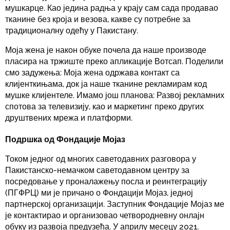
мушкарце. Као једина радња у крају сам сада продавао
тканине без кроја и везова, какве су потребне за
традиционалну одећу у Пакистану.
Моја жена је након обуке почела да наше производе
пласира на тржиште преко апликације Вотсап. Поделили
смо задужења: Моја жена одржава контакт са
клијенткињама, док ја наше тканине рекламирам код
мушке клијентеле. Имамо још планова: Развој рекламних
спотова за телевизију, као и маркетинг преко других
друштвених мрежа и платформи.
Подршка од Фондације Мојаз
Током једног од многих саветодавних разговора у
Пакистанско-немачком саветодавном центру за
посредовање у проналажењу посла и реинтеграцију
(ПГФРЦ) ми је причано о Фондацији Мојаз, једној
партнерској организацији. Заступник Фондације Мојаз ме
је контактирао и организовао четвородневну онлајн
обуку из развоја предузећа. У априлу месецу 2021.