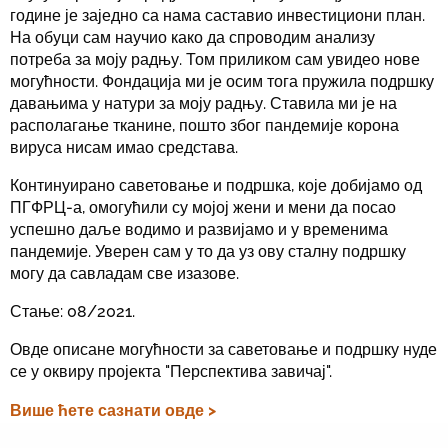
године је заједно са нама саставио инвестициони план.
На обуци сам научио како да спроводим анализу
потреба за моју радњу. Том приликом сам увидео нове
могућности. Фондација ми је осим тога пружила подршку
давањима у натури за моју радњу. Ставила ми је на
располагање тканине, пошто због пандемије корона
вируса нисам имао средстава.
Континуирано саветовање и подршка, које добијамо од
ПГФРЦ-а, омогућили су мојој жени и мени да посао
успешно даље водимо и развијамо и у временима
пандемије. Уверен сам у то да уз ову сталну подршку
могу да савладам све изазове.
Стање: 08/2021.
Овде описане могућности за саветовање и подршку нуде
се у оквиру пројекта "Перспектива завичај".
Више ћете сазнати овде >