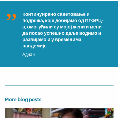
Континуирано саветовање и
подршка, које добијамо од ПГФРЦ-
а, омогућили су мојој жени и мени
да посао успешно даље водимо и
развијамо и у временима
пандемије.
Аднан
More blog posts