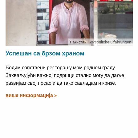
Пакистан
| Persönliche Erfahrungen
Успешан са брзом храном
Водим сопствени ресторан у мом родном граду.
Захваљујући важној подршци стално могу да даље
развијам свој посао и да тако савладам и кризе.
више информација >