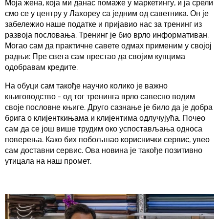
Моја жена, која ми данас помаже у маркетингу, и ја срели
смо се у центру у Лахореу са једним од саветника. Он је
забележио наше податке и пријавио нас за тренинг из
развоја пословања. Тренинг је био врло информативан.
Могао сам да практичне савете одмах применим у својој
радњи: Пре свега сам престао да својим купцима
одобравам кредите.
На обуци сам такође научио колико је важно
књиговодство - од тог тренинга врло савесно водим
своје пословне књиге. Друго сазнање је било да је добра
брига о клијенткињама и клијентима одлучујућа. Почео
сам да се још више трудим око успостављања односа
поверења. Како бих побољшао кориснички сервис, увео
сам доставни сервис. Ова новина је такође позитивно
утицала на наш промет.