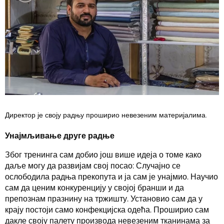
Директор је своју радњу проширио невезеним материјалима.
Унајмљивање друге радње
Због тренинга сам добио још више идеја о томе како
даље могу да развијам свој посао: Случајно се
ослободила радња прекопута и ја сам је унајмио. Научио
сам да ценим конкуренцију у својој бранши и да
препознам празнину на тржишту. Установио сам да у
крају постоји само конфекцијска одећа. Проширио сам
дакле своју палету производа невезеним тканинама за