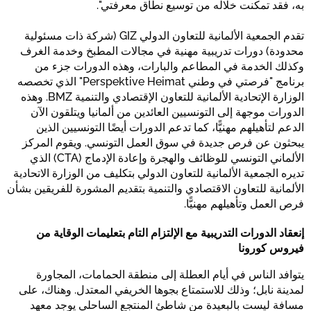
به، فقد تمكنت خلاله من توسيع نطاق معرفتي".
تقدم الجمعية الألمانية للتعاون الدولي GIZ (شركة ذات مسئولية
محدودة) دورات تدريبية مهنية في مجالات المطبخ وخدمة الغرف
وكذلك الخدمة في المطاعم والبارات، وهذه الدورات جزء من
برنامج "فرصتي في وطني Perspektive Heimat" الذي تخصصه
الوزارة الإتحادية الألمانية للتعاون الإقتصادي والتنمية BMZ. وهذه
الدورات موجهة إلى التونسيين العائدين من ألمانيا ويتلقون الآن
الدعم لتأهيلهم مهنيًّا، كما تدعم الدورات أيضًا التونسيين الذين
يبحثون عن فرص جديدة في سوق العمل التونسي. ويقوم المركز
الألماني التونسي للوظائف والهجرة وإعادة الإدماج (CTA) الذي
تديره الجمعية الألمانية للتعاون الدولي بتكليف من الوزارة الاتحادية
الألمانية للتعاون الاقتصادي والتنمية بتقديم المشورة للفريقين بشأن
فرص العمل وتأهيلهم مهنيًّا.
إنعقاد الدورات التدريبية مع الإلتزام التام بتعليمات الوقاية من
فيروس كورونا
يتوافد الناس في أيام العطلة إلى منطقة الحمامات، المجاورة
لمدينة نابل؛ وذلك للاستمتاع بجوها الخريفي المعتدل. وهناك، على
مسافة ليست بالبعيدة من شاطئ المنتجع الساحلي يوجد معهد