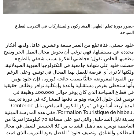
حضور دورة تعلم الطهي: المشاركون والمشاركات في التدريب لقطاع
السياحة
خلود حسني، فتاة تبلغ من العمر سبعة وعشرين عامًا، ولديها أفكار
محددة عن مستقبلها، فهي ترغب أن تخوض مجال العمل الحر وتفتح
مطعمها الخاص. تقول: «جاءتني الفكرة بسبب شغفي بالطبخ».
حصلت خلود على شهادة جامعية في التكنولوجيا الحيوية الصيدلانية،
ولكنها لا ترى أي فرصة للعمل بهذا المجال في تونس. وعلى الرغم
من القيود المفروضة حاليًّا بسبب جائحة كورونا، فإن خلود تؤمن
بأنها ستحظى بفرص مستقبلية واعدة وإمكانية توافر وظائف حقيقية
في قطاع السياحة الذي كان يوفر حوالي 400,000 وظيفة في
تونس قبل حلول الأزمة، وهو ما دفعها للمشاركة في دورة تدريبية
لمدة أربعة أسابيع في "مركز التكوين السياحي بنابل Center de
Formation Touristique de Nabeul". ففي هذه المدرسة المهنية
بمدينة نابل الساحلية، والتي تقع على مسافة 70 كيلومترًا تقريبًا من
العاصمة تونس، يتم تأهيل الشباب من كلا الجنسين للعمل في مجال
المطاعم والفنادق. وتضيف خلود: " الفضل يعود للتدريب الذي قمت