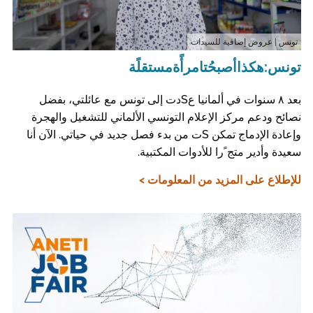
تونس
| عروض إضافية للسيدات
تونس:هكذاأصبحُتامرأًةمستقلًة
بعد ٨ سنوات في ألمانيا عSدت إلى تونس مع عائلتي، بفضل
نصائح ودعم مركز الإعلام التونسي الألماني للتشغيل والهجرة
وإعادة الإدماج تمكن Sت من بدء فصل جديد في حياتي. الآن أنا
سعيدة وأدير متج ًرا للأدوات المكتبية.
للإطلاع على المزيد من المعلومات >