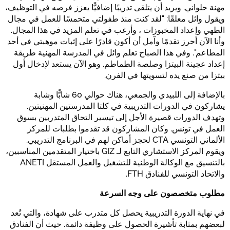
مهنة حلواني. ويريد أن يتلقى تدريبًا إضافيًّا يعزز فرصه في التوظيف،
ويقول وائل معلقًا: "لقد كنت منذ طفولتي متحمسًا للعمل في مجال
الطهي وإعداد المخبوزات ، وأرغب في تعلم المزيد في هذا المجال.
وأنا الآن أحرز تقدمًا وآمل أن أكون قادرًا على إثبات موهبتي في أحد
المطاعم". وفي هذا الصباح تعلم وائل في المدرسة المهنية طريقة
إعداد عجينة البيتزا وصلصة الطماطم. وهو الآن يستعد لإدخال أول
بيتزا من صنع يده لتسويتها في الفرن.
بالإضافة إلى اللبيدي والجمعي، هناك حوالي 60 شابًّا وشابة
يشاركون في الدورات التدريبية في كلتا المدرستين المهنيتين.
وتهدف الدورات قصيرة الأجل إلى تيسير التحاق المتدربين بسوق
العمل في تونس. وكان المشاركون قد تقدموا بطلبات للمركز
الألماني التونسي CTA لحجز أماكن لهم في البرنامج التدريبي.
ويقوم المركز الاستشاري التابع لـ GIZ باختيار المتقدمين المناسبين،
بالتنسيق مع الوكالة الوطنية للتشغيل والعمل المستقل ANETI
والاتحاد التونسي للفنادق FTH.
مطلوب متخصصون على وجه السرعة
في نهاية الدورة التدريبية يحصل كل متدرب على شهادة، والتي تُعد
لبعضهم بمثابة تأشيرة الحصول على وظيفة دائمة. حيث أن الفنادق