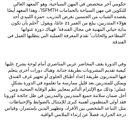
حكومي آخر متخصص في المهن السياحية، وهو "المعهد العالي
للتكوين في مهن السياحة بالحمامات ISFMTH"، وهذا المعهد أيضًا
يقصده الشباب من الجنسين بغرض التدريب. حمزة اللبيدي أحد
هؤلاء المتدربين، يبلغ من العمر 21 عامًا، ويقول: "أحلم بأن تكون
بداية حياتي المهنية في مجال الفندقة". فهناك دورة عنوانها
"المطاعم والحانات" تقدم المعرفة العملية التي يتطلبها العمل في
الفندقة.
وفي الدورة يقف المحاضر عربي المناصري أمام لوحة يشرح عليها
كيفية تقديم المشروبات بطريقة جذابة. وهناك دورات أخرى يتعلم
فيها المتدربون طريقة إعداد أطباق الحلوى أو تجهيز غرف الفندق.
ويمكن للمتدربين بعد قليلٍ ممارسة ما تعلموه في الدورة بشكلٍ
عملي؛ وذلك مع الإلتزام الدائم بمعايير نظم الوقاية الصحية. ومن
أجل ضمان سلامة جميع المتدربين والمدربين في ظل جائحة كورونا
فقد أولى المنظمون أهمية كبرى للإمتثال بالضوابط والإحتياطات
مثل: التباعد الشخصي بين الأفراد، وتطهير اليدين بإستمرار، وقياس
درجة الحرارة، فضلاً عن إرتداء الملابس الواقية.