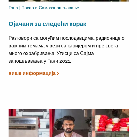
Гана | Посао и Самозапошљавање
Ојачани за следећи корак
Разговори са могућим послодавцима, радионице о
важним темама у вези са каријером и пре свега
много охрабривања. Утисци са Сајма
запошљавања у Гани 2021.
више информација >