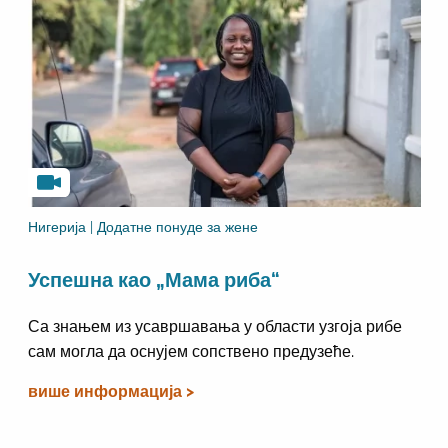
Нигерија | Додатне понуде за жене
Успешна као „Мама риба“
Са знањем из усавршавања у области узгоја рибе
сам могла да оснујем сопствено предузеће.
више информација >