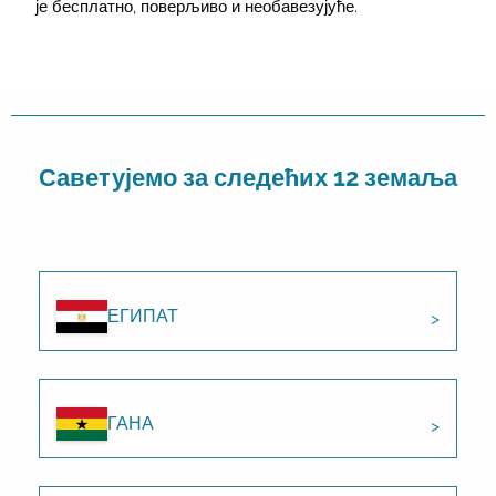
је бесплатно, поверљиво и необавезујуће.
Саветујемо за следећих 12 земаља
ЕГИПАТ
ГАНА