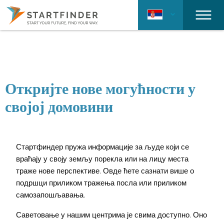
Откријте нове могућности у
својој домовини
Стартфиндер пружа информације за људе који се
враћају у своју земљу порекла или на лицу места
траже нове перспективе. Овде ћете сазнати више о
подршци приликом тражења посла или приликом
самозапошљавања.
Саветовање у нашим центрима је свима доступно. Оно