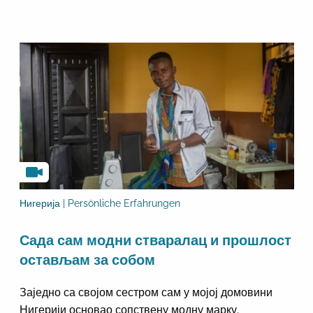
Нигерија | Persönliche Erfahrungen
Сада сам модни стваралац и прошлост
остављам за собом
Заједно са својом сестром сам у мојој домовини
Нигерији основао сопствену модну марку.