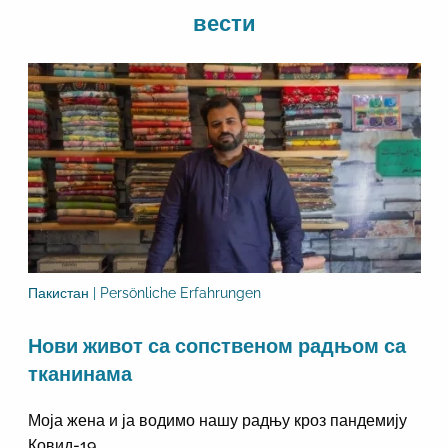
вести
Пакистан | Persönliche Erfahrungen
Нови живот са сопственом радњом са
тканинама
Моја жена и ја водимо нашу радњу кроз пандемију
Ковид-19.