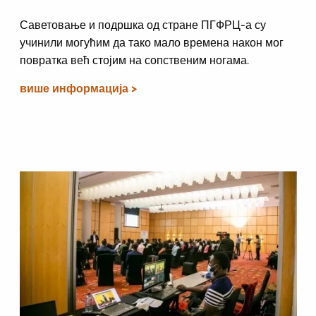
Саветовање и подршка од стране ПГФРЦ-а су
учинили могућим да тако мало времена након мог
повратка већ стојим на сопственим ногама.
више информација >