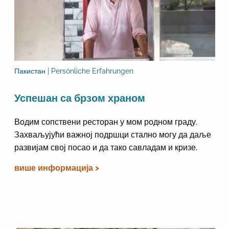
Пакистан | Persönliche Erfahrungen
Успешан са брзом храном
Водим сопствени ресторан у мом родном граду.
Захваљујући важној подршци стално могу да даље
развијам свој посао и да тако савладам и кризе.
више информација >