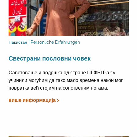
Пакистан | Persönliche Erfahrungen
Свестрани пословни човек
Саветовање и подршка од стране ПГФРЦ-а су
учинили могућим да тако мало времена након мог
повратка већ стојим на сопственим ногама.
више информација >