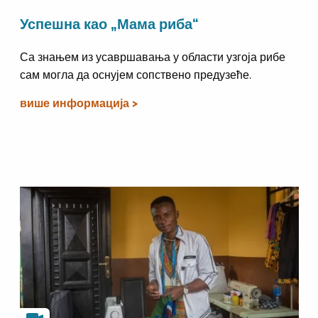
Успешна као „Мама риба“
Са знањем из усавршавања у области узгоја рибе
сам могла да оснујем сопствено предузеће.
више информација >