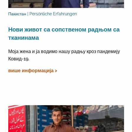
Пакистан | Persönliche Erfahrungen
Нови живот са сопственом радњом са
тканинама
Моја жена и ја водимо нашу радњу кроз пандемију
Ковид-19.
више информација >