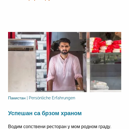
Пакистан | Persönliche Erfahrungen
Успешан са брзом храном
Водим сопствени ресторан у мом родном граду.