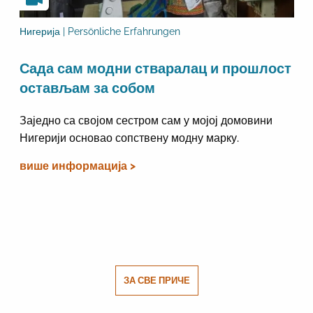
Нигерија | Persönliche Erfahrungen
Сада сам модни стваралац и прошлост
остављам за собом
Заједно са својом сестром сам у мојој домовини
Нигерији основао сопствену модну марку.
више информација >
ЗА СВЕ ПРИЧЕ