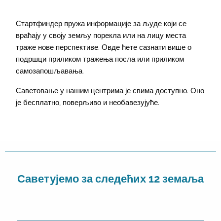
Стартфиндер пружа информације за људе који се
враћају у своју земљу порекла или на лицу места
траже нове перспективе. Овде ћете сазнати више о
подршци приликом тражења посла или приликом
самозапошљавања.
Саветовање у нашим центрима је свима доступно. Оно
је бесплатно, поверљиво и необавезујуће.
Саветујемо за следећих 12 земаља