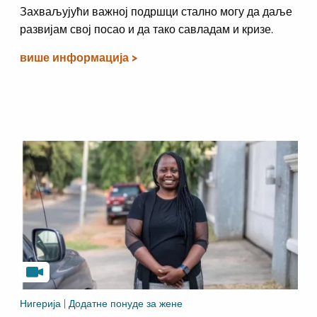
Захваљујући важној подршци стално могу да даље
развијам свој посао и да тако савладам и кризе.
више информација >
Нигерија | Додатне понуде за жене