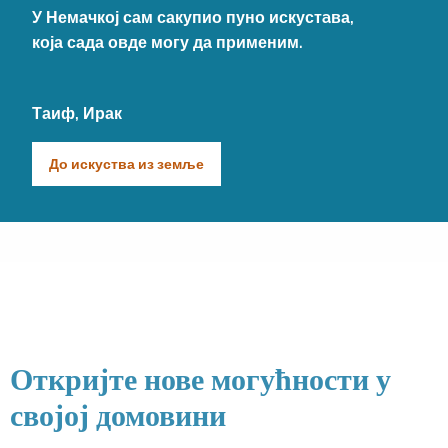
У Немачкој сам сакупио пуно искустaва,
која сада овде могу да применим.
Таиф, Ирак
До искуства из земље
Откријте нове могућности у
својој домовини