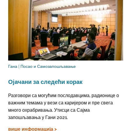
Гана | Посао и Самозапошљавање
Ојачани за следећи корак
Разговори са могућим послодавцима, радионице о
важним темама у вези са каријером и пре свега
много охрабривања. Утисци са Сајма
запошљавања у Гани 2021.
више информација >