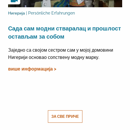
Нигерија | Persönliche Erfahrungen
Сада сам модни стваралац и прошлост
остављам за собом
Заједно са својом сестром сам у мојој домовини
Нигерији основао сопствену модну марку.
више информација >
ЗА СВЕ ПРИЧЕ