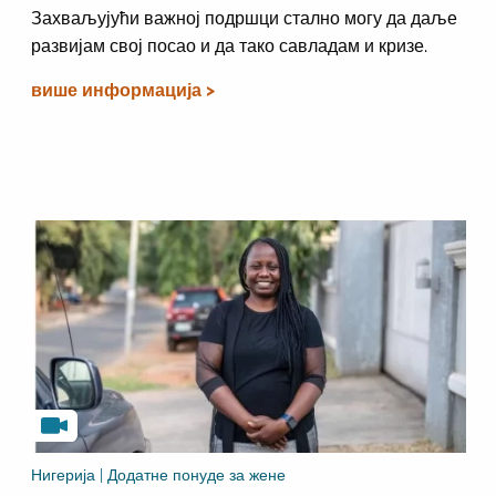
Захваљујући важној подршци стално могу да даље
развијам свој посао и да тако савладам и кризе.
више информација >
Нигерија | Додатне понуде за жене