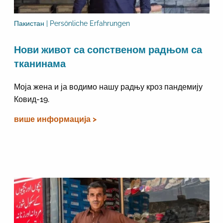
Пакистан | Persönliche Erfahrungen
Нови живот са сопственом радњом са
тканинама
Моја жена и ја водимо нашу радњу кроз пандемију
Ковид-19.
више информација >