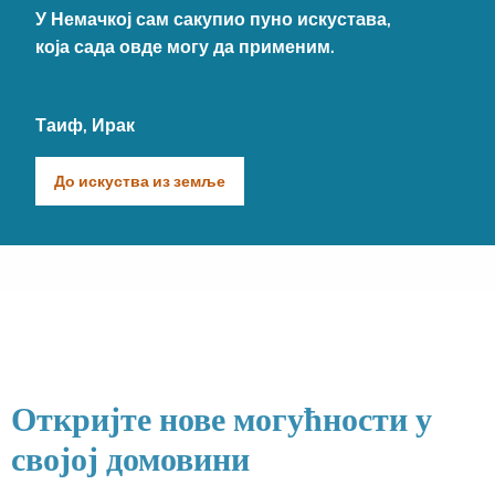
У Немачкој сам сакупио пуно искустaва,
која сада овде могу да применим.
Таиф, Ирак
До искуства из земље
Откријте нове могућности у
својој домовини