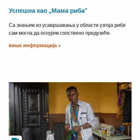
Успешна као „Мама риба“
Са знањем из усавршавања у области узгоја рибе
сам могла да оснујем сопствено предузеће.
више информација >