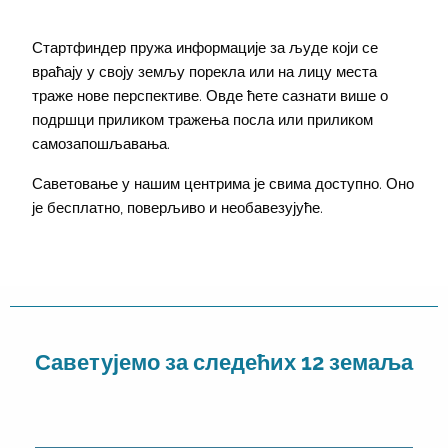
Стартфиндер пружа информације за људе који се
враћају у своју земљу порекла или на лицу места
траже нове перспективе. Овде ћете сазнати више о
подршци приликом тражења посла или приликом
самозапошљавања.
Саветовање у нашим центрима је свима доступно. Оно
је бесплатно, поверљиво и необавезујуће.
Саветујемо за следећих 12 земаља