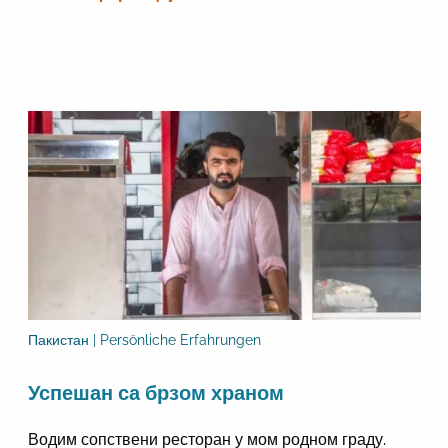
Пакистан | Persönliche Erfahrungen
Успешан са брзом храном
Водим сопствени ресторан у мом родном граду.