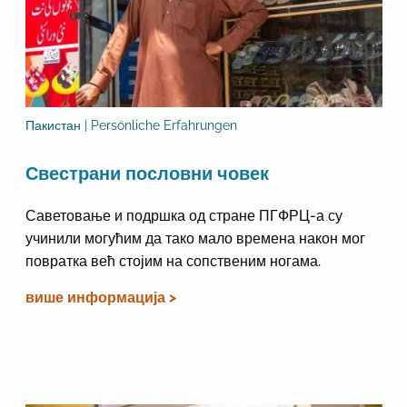
Пакистан | Persönliche Erfahrungen
Свестрани пословни човек
Саветовање и подршка од стране ПГФРЦ-а су
учинили могућим да тако мало времена након мог
повратка већ стојим на сопственим ногама.
више информација >