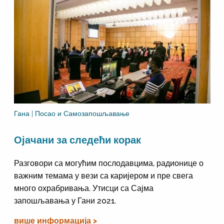
Гана | Посао и Самозапошљавање
Ојачани за следећи корак
Разговори са могућим послодавцима, радионице о
важним темама у вези са каријером и пре свега
много охрабривања. Утисци са Сајма
запошљавања у Гани 2021.
више информација >