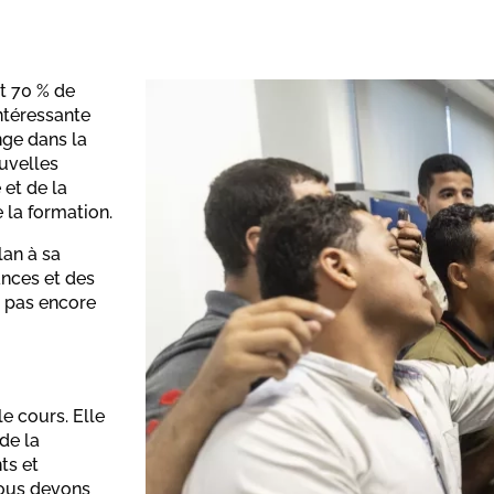
t 70 % de
intéressante
nge dans la
uvelles
 et de la
 la formation.
an à sa
ances et des
 pas encore
e cours. Elle
de la
ts et
Nous devons