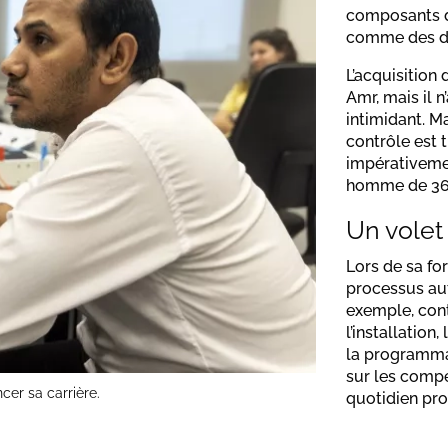
composants de
comme des di
L’acquisition
Amr, mais il 
intimidant. M
contrôle est 
impérativemen
homme de 36
Un volet
Lors de sa fo
processus aut
exemple, cont
l’installation,
la programma
sur les compé
cer sa carrière.
quotidien pro