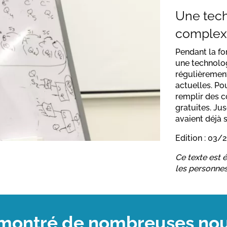
Une tech
complex
Pendant la for
une technolog
régulièremen
actuelles. Pou
remplir des c
gratuites. Ju
avaient déjà 
Edition : 03/
Ce texte est 
les personnes
 montré de nombreuses nouv