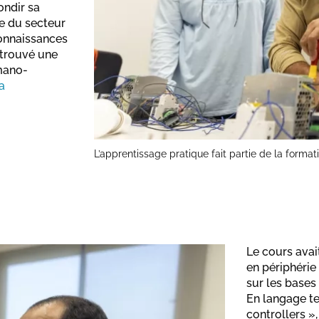
ondir sa
ne du secteur
connaissances
a trouvé une
mano-
a
L’apprentissage pratique fait partie de la form
Le cours avai
en périphérie
sur les bases 
En langage te
controllers »