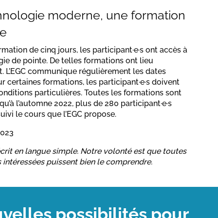
nologie moderne, une formation
e
mation de cinq jours, les participant·e·s ont accès à
ie de pointe. De telles formations ont lieu
t. L’EGC communique régulièrement les dates
r certaines formations, les participant·e·s doivent
onditions particulières. Toutes les formations sont
squ’à l’automne 2022, plus de 280 participant·e·s
suivi le cours que l’EGC propose.
2023
écrit en langue simple. Notre volonté est que toutes
 intéressées puissent bien le comprendre.
elles possibilités pour