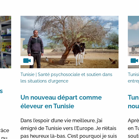
Tunisie | Santé psychosociale et soutien dans
Tunisi
les situations d’urgence
entre
s
Un nouveau départ comme
Tun
éleveur en Tunisie
nou
Dans l’espoir d’une vie meilleure, j’ai
Aprè
émigré de Tunisie vers l’Europe. Je n’étais
en T
râce
pas heureux là-bas. C’est pourquoi je suis
souti
i pu