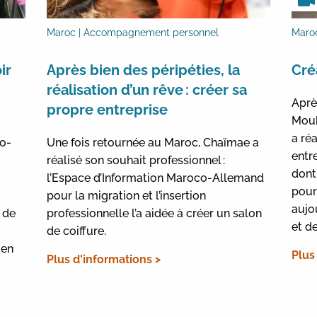
Maroc | Accompagnement personnel
Maroc
ir
Après bien des péripéties, la
Cré
réalisation d’un rêve : créer sa
Aprè
propre entreprise
Mouh
a ré
so-
Une fois retournée au Maroc, Chaïmae a
entr
réalisé son souhait professionnel :
dont 
l’Espace d’Information Maroco-Allemand
pour
pour la migration et l’insertion
aujo
 de
professionnelle l’a aidée à créer un salon
et d
de coiffure.
 en
Plus
Plus d'informations >