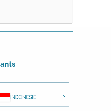
vants
INDONÉSIE