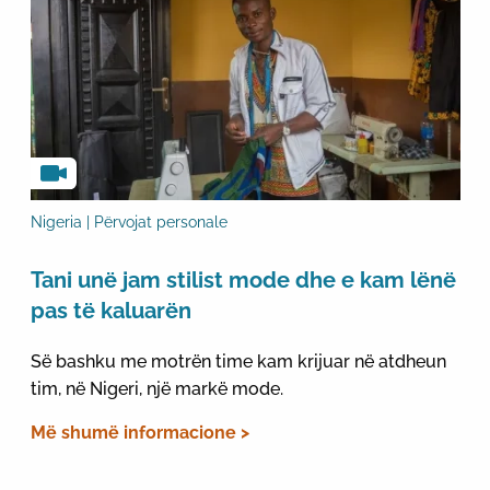
Nigeria | Përvojat personale
Tani unë jam stilist mode dhe e kam lënë
pas të kaluarën
Së bashku me motrën time kam krijuar në atdheun
tim, në Nigeri, një markë mode.
Më shumë informacione >