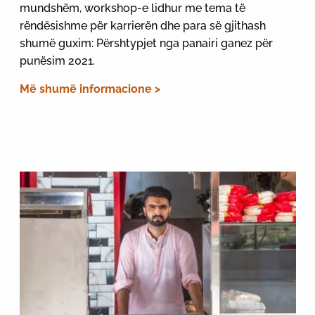
mundshëm, workshop-e lidhur me tema të
rëndësishme për karrierën dhe para së gjithash
shumë guxim: Përshtypjet nga panairi ganez për
punësim 2021.
Më shumë informacione >