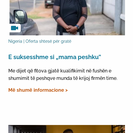
Nigeria | Oferta shtesë për gratë
E suksesshme si „mama peshku“
Me dijet që fitova gjatë kualifikimit në fushën e
shumimit të peshqve munda të krijoj firmën time.
Më shumë informacione >