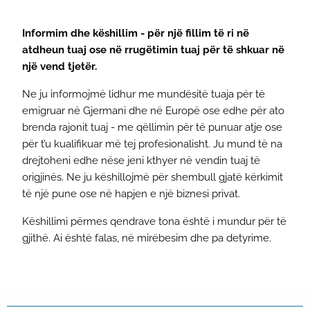
Informim dhe këshillim - për një fillim të ri në
atdheun tuaj ose në rrugëtimin tuaj për të shkuar në
një vend tjetër.
Ne ju informojmë lidhur me mundësitë tuaja për të
emigruar në Gjermani dhe në Europë ose edhe për ato
brenda rajonit tuaj - me qëllimin për të punuar atje ose
për t’u kualifikuar më tej profesionalisht. Ju mund të na
drejtoheni edhe nëse jeni kthyer në vendin tuaj të
origjinës. Ne ju këshillojmë për shembull gjatë kërkimit
të një pune ose në hapjen e një biznesi privat.
Këshillimi përmes qendrave tona është i mundur për të
gjithë. Ai është falas, në mirëbesim dhe pa detyrime.