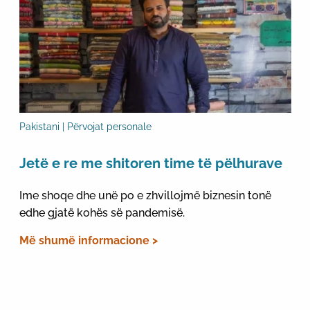
Pakistani | Përvojat personale
Jetë e re me shitoren time të pëlhurave
Ime shoqe dhe unë po e zhvillojmë biznesin tonë
edhe gjatë kohës së pandemisë.
Më shumë informacione >