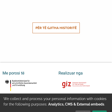
PËR TË GJITHA HISTORITË
Me porosi të
Realizuar nga
We collect and process your personal information with cookies
Youtube
Kontakti
Impressum
Use
for the following purposes:
Analytics, CMS & External embeds
.