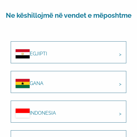
Ne këshillojmë në vendet e mëposhtme
EGJIPTI
GANA
INDONESIA