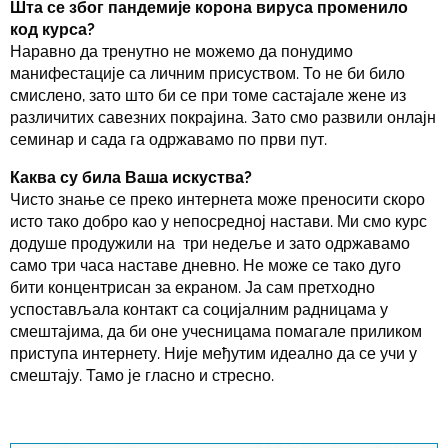
Шта се због пандемије корона вируса променило
код курса?
Наравно да тренутно не можемо да понудимо
манифестације са личним присуством. То не би било
смислено, зато што би се при томе састајале жене из
различитих савезних покрајина. Зато смо развили онлајн
семинар и сада га одржавамо по први пут.
Каква су била Ваша искуства?
Чисто знање се преко интернета може преносити скоро
исто тако добро као у непосредној настави. Ми смо курс
додуше продужили на три недеље и зато одржавамо
само три часа наставе дневно. Не може се тако дуго
бити концентрисан за екраном. Ја сам претходно
успостављала контакт са социјалним радницама у
смештајима, да би оне учесницама помагале приликом
приступа интернету. Није међутим идеално да се учи у
смештају. Тамо је гласно и стресно.