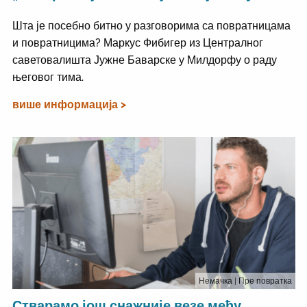
Шта је посебно битно у разговорима са повратницама
и повратницима? Маркус Фибигер из Централног
саветовалишта Јужне Баварске у Милдорфу о раду
његовог тима.
више информација >
Немачка
| Пре повратка
Стварамо још снажније везе међу