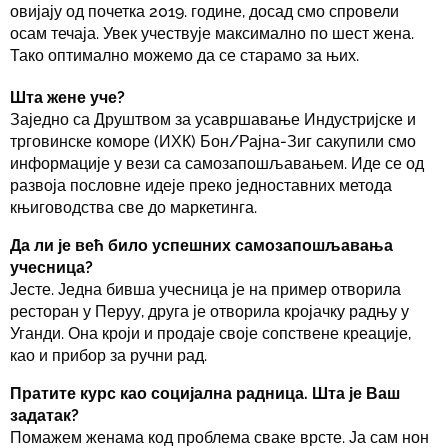
овијају од почетка 2019. године, досад смо спровели
осам течаја. Увек учествује максимално по шест жена.
Тако оптимално можемо да се старамо за њих.
Шта жене уче?
Заједно са Друштвом за усавршавање Индустријске и
трговинске коморе (ИХК) Бон/Рајна-Зиг сакупили смо
информације у вези са самозапошљавањем. Иде се од
развоја пословне идеје преко једноставних метода
књиговодства све до маркетинга.
Да ли је већ било успешних самозапошљавања
учесница?
Јесте. Једна бивша учесница је на пример отворила
ресторан у Перуу, друга је отворила кројачку радњу у
Уганди. Она кроји и продаје своје сопствене креације,
као и прибор за ручни рад.
Пратите курс као социјална радница. Шта је Ваш
задатак?
Помажем женама код проблема сваке врсте. Ја сам нон