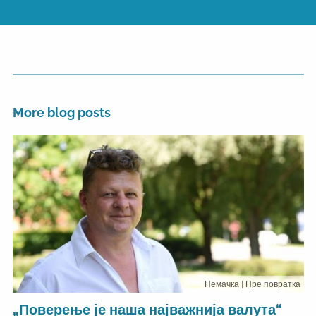
More blog posts
Немачка
| Пре повратка
„Поверење је наша најважнија валута“