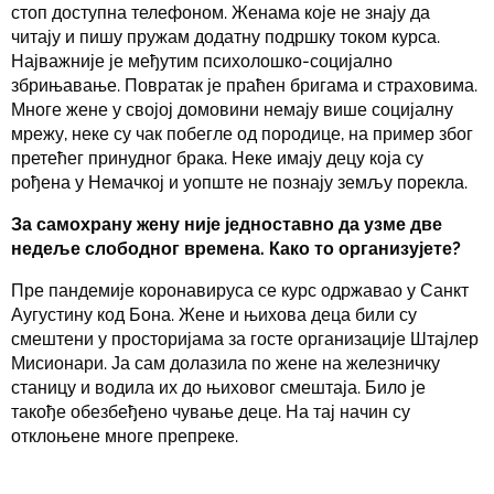
стоп доступна телефоном. Женама које не знају да
читају и пишу пружам додатну подршку током курса.
Најважније је међутим психолошко-социјално
збрињавање. Повратак је праћен бригама и страховима.
Многе жене у својој домовини немају више социјалну
мрежу, неке су чак побегле од породице, на пример због
претећег принудног брака. Неке имају децу која су
рођена у Немачкој и уопште не познају земљу порекла.
За самохрану жену није једноставно да узме две
недеље слободног времена. Како то организујете?
Пре пандемије коронавируса се курс одржавао у Санкт
Аугустину код Бона. Жене и њихова деца били су
смештени у просторијама за госте организације Штајлер
Мисионари. Ја сам долазила по жене на железничку
станицу и водила их до њиховог смештаја. Било је
такође обезбеђено чување деце. На тај начин су
отклоњене многе препреке.