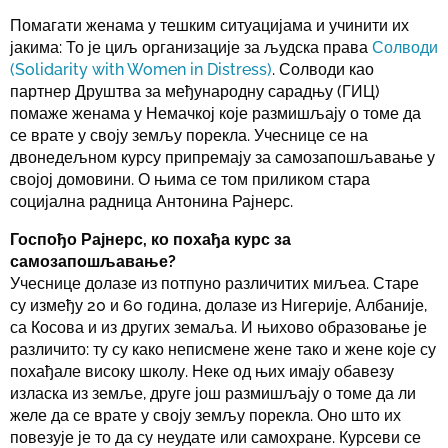
Помагати женама у тешким ситуацијама и учинити их
јакима: То је циљ организације за људска права
Солводи
(Solidarity with Women in Distress)
. Солводи као
партнер Друштва за међународну сарадњу (ГИЦ)
помаже женама у Немачкој које размишљају о томе да
се врате у своју земљу порекла. Учеснице се на
двонедељном курсу припремају за самозапошљавање у
својој домовини. О њима се том приликом стара
социјална радница Антонина Рајнерс.
Госпођо Рајнерс, ко похађа курс за
самозапошљавање?
Учеснице долазе из потпуно различитих миљеа. Старе
су између 20 и 60 година, долазе из Нигерије, Албаније,
са Косова и из других земаља. И њихово образовање је
различито: ту су како неписмене жене тако и жене које су
похађале високу школу. Неке од њих имају обавезу
изласка из земље, друге још размишљају о томе да ли
желе да се врате у своју земљу порекла. Оно што их
повезује је то да су неудате или самохране. Курсеви се