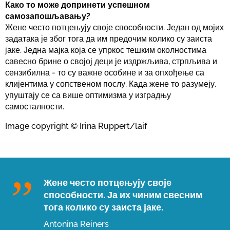
Како то може допринети успешном
самозапошљавању?
Жене често потцењују своје способности. Један од мојих
задатака је због тога да им предочим колико су заиста
јаке. Једна мајка која се упркос тешким околностима
савесно брине о својој деци је издржљива, стрпљива и
сензибилна - то су важне особине и за опхођење са
клијентима у сопственом послу. Када жене то разумеју,
упуштају се са више оптимизма у изградњу
самосталности.
Image copyright ©️ Irina Ruppert/laif
Жене често потцењују своје
способности. Ја их чиним свесним
тога колико су заиста јаке.
Antonina Reiners