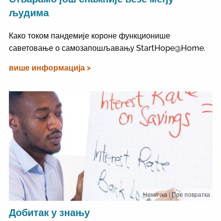
људима
Како током пандемије короне функционише
саветовање о самозапошљавању StartHope@Home.
више информација >
Немачка
| Пре повратка
Добитак у знању