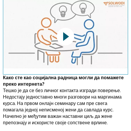
This link opens a YouTube video. Please
note the data protection regulations valid
for this site.
Како сте као социјална радница могли да помажете
преко интернета?
Тешко је да се без личног контакта изгради поверење.
Потврди
Недостају једноставно многи разговори на маргинама
курса. На првом онлајн семинару сам пре свега
помагала једној неписменој жени да савлада курс.
Начелно је међутим важан наставни циљ да жене
препознају и искористе своје сопствене врлине.