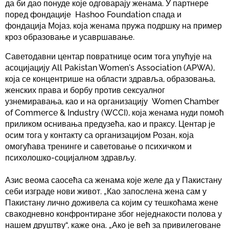
да би дао понуде које одговарају женама. У партнере
поред фондације Hashoo Foundation спада и
фондација Мојаз, која женама пружа подршку на пример
кроз образовање и усавршавање.
Саветодавни центар повратнице осим тога упућује на
асоцијацију All Pakistan Women's Association (APWA),
која се концентрише на области здравља, образовања,
женских права и борбу против сексуалног
узнемиравања, као и на организацију Women Chamber
of Commerce & Industry (WCCI), која женама нуди помоћ
приликом оснивања предузећа, као и праксу. Центар је
осим тога у контакту са организацијом Розан, која
омогућава тренинге и саветовање о психичком и
психолошко-социјалном здрављу.
Азис веома саосећа са женама које желе да у Пакистану
себи изграде нови живот. „Као запослена жена сам у
Пакистану лично доживела са којим су тешкоћама жене
свакодневно конфронтиране због неједнакости полова у
нашем друштву“, каже она. „Ако је већ за привилеговане