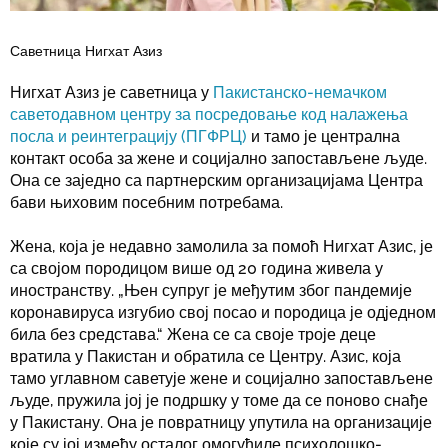
Саветница Нигхат Азиз
Нигхат Азиз је саветница у
Пакистанско-немачком
саветодавном центру за посредовање код налажења
посла и реинтеграцију (ПГФРЦ)
и тамо је централна
контакт особа за жене и социјално запостављене људе.
Она се заједно са партнерским организацијама Центра
бави њиховим посебним потребама.
Жена, која је недавно замолила за помоћ Нигхат Азис, је
са својом породицом више од 20 година живела у
иностранству. „Њен супруг је међутим због пандемије
коронавируса изгубио свој посао и породица је одједном
била без средстава.“ Жена се са своје троје деце
вратила у Пакистан и обратила се Центру. Азис, која
тамо углавном саветује жене и социјално запостављене
људе, пружила јој је подршку у томе да се поново снађе
у Пакистану. Она је повратницу упутила на организације
које су јој између осталог омогућиле психолошко-