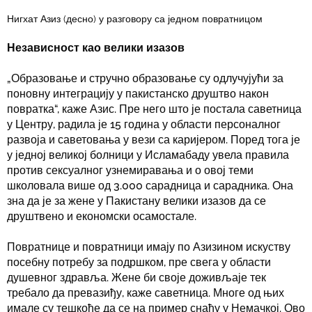
Нигхат Азиз (десно) у разговору са једном повратницом
Независност као велики изазов
„Образовање и стручно образовање су одлучујући за
поновну интеграцију у пакистанско друштво након
повратка“, каже Азис. Пре него што је постала саветница
у Центру, радила је 15 година у области персоналног
развоја и саветовања у вези са каријером. Поред тога је
у једној великој болници у Исламабаду увела правила
против сексуалног узнемиравања и о овој теми
школовала више од 3.000 сарадница и сарадника. Она
зна да је за жене у Пакистану велики изазов да се
друштвено и економски осамостале.
Повратнице и повратници имају по Азизином искуству
посебну потребу за подршком, пре свега у области
душевног здравља. Жене би своје доживљаје тек
требало да превазиђу, каже саветница. Многе од њих
имале су тешкоће да се на пример снађу у Немачкој. Ово