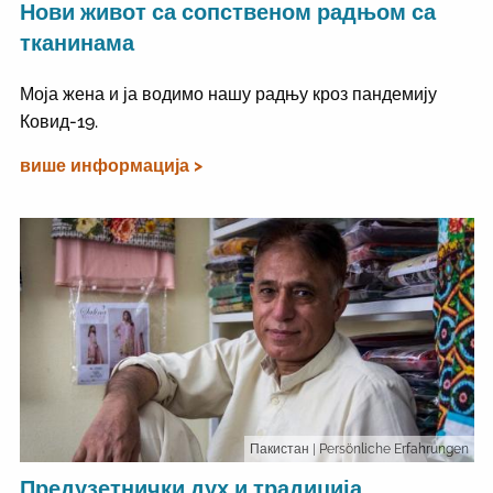
Нови живот са сопственом радњом са
тканинама
Моја жена и ја водимо нашу радњу кроз пандемију
Ковид-19.
више информација >
Пакистан
| Persönliche Erfahrungen
Предузетнички дух и традиција