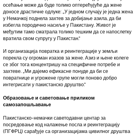
осећање може да буде толико оптерећујуће да жене
доносе драстичне одлуке: „У једном случају је једна жена
у Немачкој поднела захтев за добијање азила, да би
избегла породично насиље у Пакистану. Живот је
међутим тамо сматрала толико тешким да се напослетку
вратила свом супругу у Пакистан.“
И организација повратка и реинтеграције у земљи
порекла су огроман изазов за жене. Азиз и њене колеге
се због тога концентришу на специфичне потребе и
захтеве. „Ми дајемо ефикасне понуде да би се
повратнице и угрожене групе могли поново добро
интегрисати у пакистанско друштво.“
Образовање и саветовање приликом
самозапошљавање
Пакистанско-немачки саветодавни центар за
посредовање код налажење посла и реинтеграцију
(ПГФРЦ) сарађује са организацијама цивилног друштва