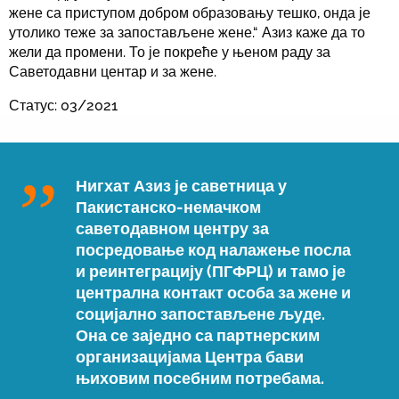
жене са приступом добром образовању тешко, онда је
утолико теже за запостављене жене.“ Азиз каже да то
жели да промени. То је покреће у њеном раду за
Саветодавни центар и за жене.
Статус: 03/2021
Нигхат Азиз је саветница у
Пакистанско-немачком
саветодавном центру за
посредовање код налажење посла
и реинтеграцију (ПГФРЦ) и тамо је
централна контакт особа за жене и
социјално запостављене људе.
Она се заједно са партнерским
организацијама Центра бави
њиховим посебним потребама.