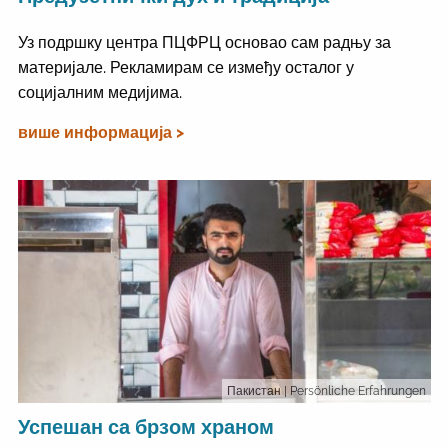
Уз подршку центра ПЦФРЦ основао сам радњу за
материјале. Рекламирам се између осталог у
социјалним медијима.
више информација >
Пакистан
| Persönliche Erfahrungen
Успешан са брзом храном