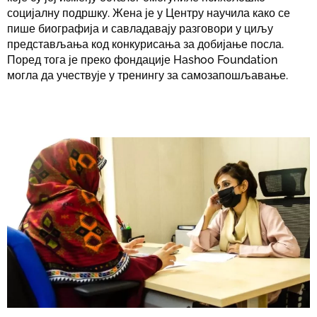
социјалну подршку. Жена је у Центру научила како се
пише биографија и савладавају разговори у циљу
представљања код конкурисања за добијање посла.
Поред тога је преко фондације Hashoo Foundation
могла да учествује у тренингу за самозапошљавање.