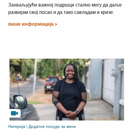
Захваљујући важној подршци стално могу да даље
развијам свој посао и да тако савладам и кризе.
више информација >
Нигерија | Додатне понуде за жене