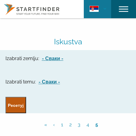
Iskustva
Izabrati zemlju:
- Сваки -
Izabrati temu:
- Сваки -
«
‹
1
2
3
4
5