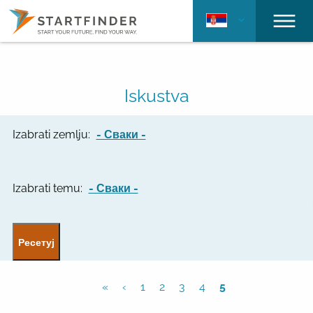
Iskustva
Izabrati zemlju:
- Сваки -
Izabrati temu:
- Сваки -
«
‹
1
2
3
4
5