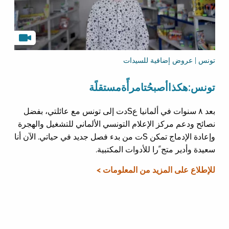
تونس | عروض إضافية للسيدات
تونس:هكذاأصبحُتامرأًةمستقلًة
بعد ٨ سنوات في ألمانيا عSدت إلى تونس مع عائلتي، بفضل
نصائح ودعم مركز الإعلام التونسي الألماني للتشغيل والهجرة
وإعادة الإدماج تمكن Sت من بدء فصل جديد في حياتي. الآن أنا
سعيدة وأدير متج ًرا للأدوات المكتبية.
للإطلاع على المزيد من المعلومات >