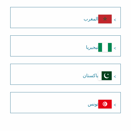
المغرب
نيجيريا
باكستان
تونس