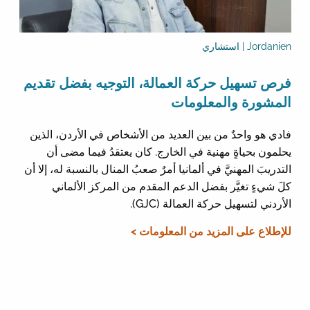
Jordanien | استشاري
فرص تسهيل حركة العمالة، التوجيه بفضل تقديم
المشورة والمعلومات
فادي هو واحدٌ من بين العديد من الأشخاص في الأردن، الذين
يحلمون بحياةٍ مهنية في الخارج. كان يعتقدُ فيما مضى أن
التدريبَ المهنيَّ في ألمانيا أمرٌ صعبُ المنال بالنسبة له، إلا أن
كلَ شيءٍ تغيَّر بفضل الدعم المقدم من المركز الألماني
الأردني لتسهيل حركة العمالة (GJC).
للإطلاع على المزيد من المعلومات >