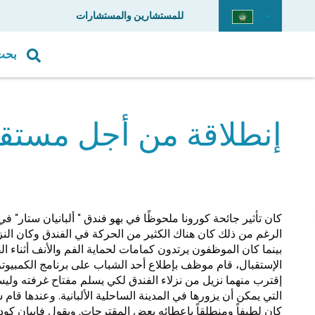
للمستشارين والمستشارات
بحث
إنطلاقة من أجل مستقب
كان تأثير جائحة كورونا ملحوظًا في بهو فندق " ألبانيان ستار" 
الرغم من ذلك كان هناك الكثير من الحركة في الفندق وكان النز
بينما كان الموظفون يرتدون كمامات لحماية الفم والأنف أثناء ا
الإستقبال، قام موظف بإطلاع أحد الشباب على برنامج الكمبيوتر 
إقترب منهما نزيل من نزلاء الفندق لكي يسلم مفتاح غرفته وليس
التي يمكن أن يزورها في المدينة الساحلية الألبانية. وعندها قام 
كان لطيفاً ومنطلقاً بإعطائه بعض المقترحات. ويقول فابيان كودرا