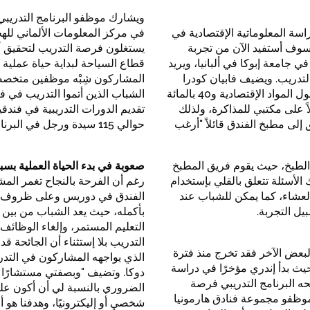
ويشارك موظفو البرنامج التدريبي 
دراسة المعلوماتية الإقتصادية في
في مركز المعلومات الألماني لله
 سوف أستفيد الآن من تجربة
يستغلون فرصة التدريب لتحقيق أح
جامعة إبوكا في ألبانيا، ويريد
قطاع السياحة لبداية حياة عملية 
لتدريب. ويضيف فابيان كودرا
المشاركون شِبْه موظفين متخصص
قائلاً "في جامعتي، تتمحور 60 في المائة من المناهج الدراسية حول المواد الإقتصادية و40 بالمائة
الشباب الذين أتموا التدريب في ف
ً على مكتبي للمذاكرة، ولذلك
تقديم الدورات التدريبية في فندق
 إلى مطبخ الفندق قائلاً "أرغب
حوالي 115 سيدة ورجل في البرنامج التدريبي.
 الطبخ، حيث يقوم فريق المطبخ
صعوبة في بدء الحياة العملية بسب
الأسئلة تتعلق بالقلي بإستخدام
رغم أن الفرحة بالنجاح تغمر المش
 العشاء، كما يمكن للشباب عند
الفندق في دوريس وعلى ظروف التد
يل التجربة.
بأكمله، حيث يعد الشباب من بين ال
التعليم المستمر، وإلغاء الوظائف 
التدريب بلا إستثناء أن الجائحة
البعض الآخر فقد تخرج منذ فترة
الذي يواجهه المشاركون في التدري
مثلاً إندري بلاكو البالغ من العمر 19 عامًا، حيث بدأ إندري مؤخرًا في دراسة
دوكا. وتضيف "وبصفتي مستشارًا ل
 البرنامج التدريبي فرصة
الضروري بالنسبة لي أن أكون عل
موظفو مجموعة فنادق هارمونيا
شخصيٍ أو إليكترونيًا، وهدفنا هو 