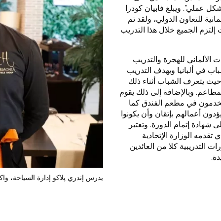
شكل عملي". ويبلغ فابيان كودرا
لألمانية للتعاون الدولي، ولقد تم
لتزم الجميع خلال هذا التدريب
ت الألماني للهجرة والتدريب
ة للشباب في ألبانيا ويهدف التدريب
حيث يتعرف الشباب أثناء ذلك
مطاعم. وبالإضافة إلى ذلك يقوم
 يخدمون في مطعم الفندق كما
دون أعمالهم بإتقان وأن يكونوا
 شهادة إتمام الدورة. وتعتبر
تقدمه الوزارة الإتحادية
BMZ). وتستهدف هذه الدورات التدريبية كلا من العائدين
ة.
يدرس إندري پلاكو إدارة السياحة، وا