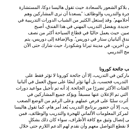
بلاكو الشعور بالسعادة. حيث تقول هاليسا دوكا، المستشارة
جرة والتدريب والوظائف: "يسعدنا أن نرى المشاركين وهم
لامهم". وقد إستغل الكثير من الشباب الدورات التدريبية في
جديدة. وبفضل التدريب المهني في هذا الفندق، أصبح
ين. حيث يعمل حاليًا في قطاع السياحة أكثر من نصف
ندق ألبانيان ستار في دوريس". وبالإضافة إلى دوريس، يتم
ين آخرين، في مدينة تيرانا وشكودرا، حيث شارك حتى الآن
ب جائحة كورونا
اركين في التدريب، إلا أن جائحة كورونا لا تؤثر فقط على
ريب فحسب، بل أنها تؤثر أيضًا على سوق العمل في ألبانيا
فئات الأكثر تضررًا من الجائحة. إذ أنه تم تأجيل مواعيد دورات
التي تم الإعلان عنها مسبقاً. ويؤكد جميع المشاركين في
 قد أثرت سلبًا على فرص عملهم. وعلى الرغم من الوضع الصعب
ب، إلا أن حضور برنامج التدريب يُعد أمر هام، كما تقول هاليسا
مركز المعلومات الألماني للهجرة والتدريب والوظائف، فمن
ى إتصال وثيق مع كافة الأطراف، سواء كان ذلك بشكلٍ
ألا نقطع التواصل معهم وأن نقدم لهم الدعم اللازم حتى خلال