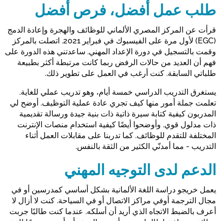
طلب عمل أفضل، فرص أفضل
قرأت عن المركز المصري الألماني للوظائف والهجرة وإعادة الدمج
(EGC) لأول مرة على الفيسبوك في فبراير 2021. اتصلت بالمركز
وقمت بالتسجيل في دورة الإعداد المهني. ساعدتني هذه الدورة على
فهم أن العديد من حالات الرفض ربما كانت مرتبطة أكثر بطبيعة
طلباتي السابقة. كنت أرغب في العمل على تطوير ذلك.
يستغرق التدريب الدراسي خمسة أيام، وهو تدريب عملي للغاية.
تعلمت جملة أمور منها كيف تجري عادة عملية التوظيف. أوضح لي
المدربون كيفية كتابة سيرة ذاتية ذات بنية جيدة ورسالة تقديمية
ذات مدلول قوي. وأوضحوا أيضًا كيفية استخدام منصات الإنترنت
المختلفة للتقدم للوظائف. كما تدربنا على مقابلات العمل أثناء
التدريب - مما أمدنّي الكثير من الثقة بالنفس.
الدعم لدى التوجيه المهني
يعمل خريجو دراسة اللغة الألمانية بشكل أساسي كمدرسين أو في
مجال الترجمة أوفي مراكز الاتصال أو في السياحة. كنت لا أزال لا
أعرف بالضبط الاتجاه الذي أريد أن أسلكه. عندما كنت طالبًا جربت