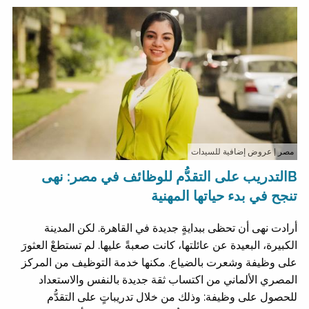
مصر
| عروض إضافية للسيدات
Bالتدريب على التقدُّم للوظائف في مصر: نهى
تنجح في بدء حياتها المهنية
أرادت نهى أن تحظى ببدايةٍ جديدة في القاهرة. لكن المدينة
الكبيرة، البعيدة عن عائلتها، كانت صعبةً عليها. لم تستطعْ العثورَ
على وظيفة وشعرت بالضياع. مكنها خدمة التوظيف من المركز
المصري الألماني من اكتساب ثقة جديدة بالنفس والاستعداد
للحصول على وظيفة: وذلك من خلال تدريباتٍ على التقدُّم