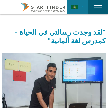
"لقد وجدت رسالتي في الحياة -
كمدرس لغة ألمانية"