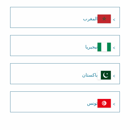
المغرب
نيجيريا
باكستان
تونس