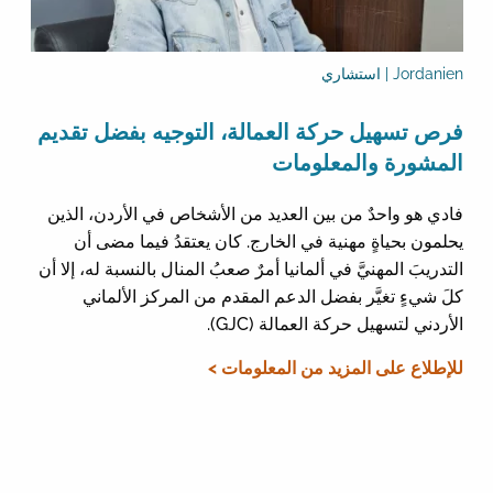
Jordanien | استشاري
فرص تسهيل حركة العمالة، التوجيه بفضل تقديم
المشورة والمعلومات
فادي هو واحدٌ من بين العديد من الأشخاص في الأردن، الذين
يحلمون بحياةٍ مهنية في الخارج. كان يعتقدُ فيما مضى أن
التدريبَ المهنيَّ في ألمانيا أمرٌ صعبُ المنال بالنسبة له، إلا أن
كلَ شيءٍ تغيَّر بفضل الدعم المقدم من المركز الألماني
الأردني لتسهيل حركة العمالة (GJC).
للإطلاع على المزيد من المعلومات >