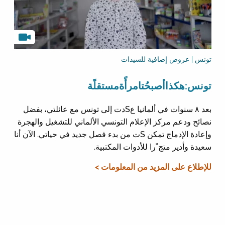
تونس | عروض إضافية للسيدات
تونس:هكذاأصبحُتامرأًةمستقلًة
بعد ٨ سنوات في ألمانيا عSدت إلى تونس مع عائلتي، بفضل
نصائح ودعم مركز الإعلام التونسي الألماني للتشغيل والهجرة
وإعادة الإدماج تمكن Sت من بدء فصل جديد في حياتي. الآن أنا
سعيدة وأدير متج ًرا للأدوات المكتبية.
للإطلاع على المزيد من المعلومات >