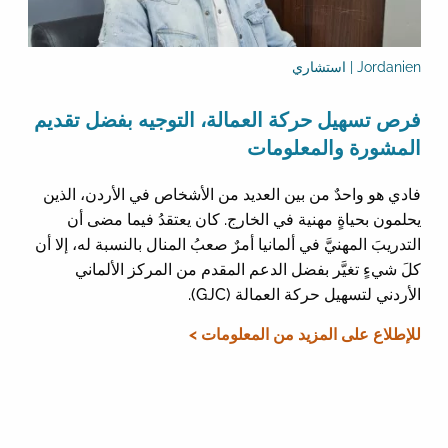
Jordanien | استشاري
فرص تسهيل حركة العمالة، التوجيه بفضل تقديم
المشورة والمعلومات
فادي هو واحدٌ من بين العديد من الأشخاص في الأردن، الذين
يحلمون بحياةٍ مهنية في الخارج. كان يعتقدُ فيما مضى أن
التدريبَ المهنيَّ في ألمانيا أمرٌ صعبُ المنال بالنسبة له، إلا أن
كلَ شيءٍ تغيَّر بفضل الدعم المقدم من المركز الألماني
الأردني لتسهيل حركة العمالة (GJC).
للإطلاع على المزيد من المعلومات >