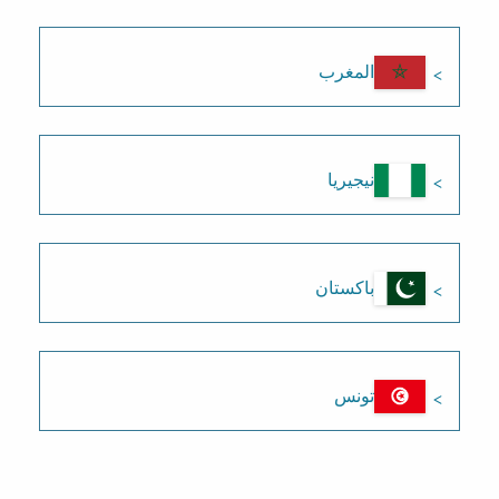
المغرب
نيجيريا
باكستان
تونس