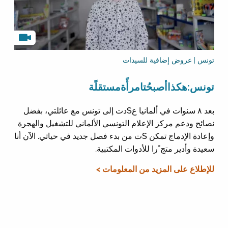
تونس | عروض إضافية للسيدات
تونس:هكذاأصبحُتامرأًةمستقلًة
بعد ٨ سنوات في ألمانيا عSدت إلى تونس مع عائلتي، بفضل
نصائح ودعم مركز الإعلام التونسي الألماني للتشغيل والهجرة
وإعادة الإدماج تمكن Sت من بدء فصل جديد في حياتي. الآن أنا
سعيدة وأدير متج ًرا للأدوات المكتبية.
للإطلاع على المزيد من المعلومات >