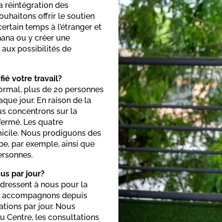
 réintégration des
uhaitons offrir le soutien
ertain temps à l’étranger et
hana ou y créer une
 aux possibilités de
é votre travail?
normal, plus de 20 personnes
que jour. En raison de la
s concentrons sur la
 fermé. Les quatre
omicile. Nous prodiguons des
pe, par exemple, ainsi que
ersonnes.
s par jour?
adressent à nous pour la
ous accompagnons depuis
ations par jour. Nous
u Centre, les consultations