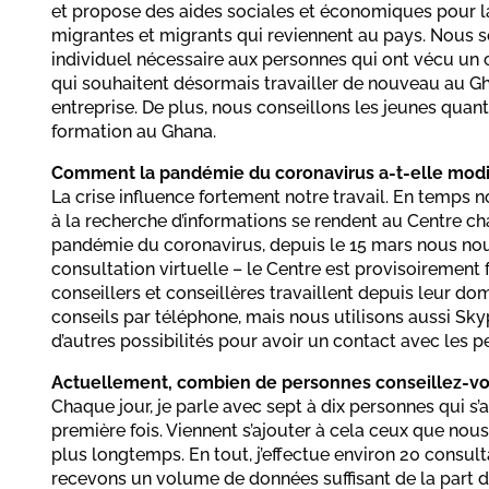
et propose des aides sociales et économiques pour la
migrantes et migrants qui reviennent au pays. Nous so
individuel nécessaire aux personnes qui ont vécu un c
qui souhaitent désormais travailler de nouveau au G
entreprise. De plus, nous conseillons les jeunes quant
formation au Ghana.
Comment la pandémie du coronavirus a-t-elle modifi
La crise influence fortement notre travail. En temps 
à la recherche d’informations se rendent au Centre cha
pandémie du coronavirus, depuis le 15 mars nous nou
consultation virtuelle – le Centre est provisoirement
conseillers et conseillères travaillent depuis leur d
conseils par téléphone, mais nous utilisons aussi Sky
d’autres possibilités pour avoir un contact avec les p
Actuellement, combien de personnes conseillez-vou
Chaque jour, je parle avec sept à dix personnes qui s’
première fois. Viennent s’ajouter à cela ceux que n
plus longtemps. En tout, j’effectue environ 20 consult
recevons un volume de données suffisant de la part d