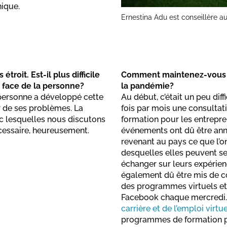
nique.
Ernestina Adu est conseillère 
troit. Est-il plus difficile
Comment maintenez-vous l
n face de la personne?
la pandémie?
e personne a développé cette
Au début, c’était un peu di
ler de ses problèmes. La
fois par mois une consultati
c lesquelles nous discutons
formation pour les entrepre
cessaire, heureusement.
événements ont dû être ann
revenant au pays ce que l’
desquelles elles peuvent se
échanger sur leurs expérien
également dû être mis de c
des programmes virtuels et
Facebook chaque mercredi. 
carrière et de l’emploi virtu
programmes de formation pou