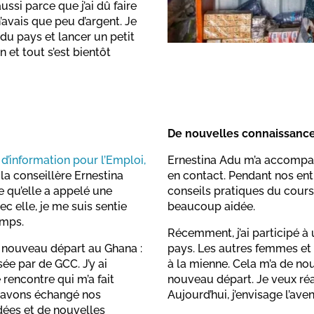
ssi parce que j’ai dû faire
avais que peu d’argent. Je
 du pays et lancer un petit
 et tout s’est bientôt
De nouvelles connaissanc
’information pour l’Emploi,
Ernestina Adu m’a accompa
la conseillère Ernestina
en contact. Pendant nos ent
e qu’elle a appelé une
conseils pratiques du cours 
 elle, je me suis sentie
beaucoup aidée.
emps.
Récemment, j’ai participé à
 nouveau départ au Ghana :
pays. Les autres femmes et
ée par de GCC. J’y ai
à la mienne. Cela m’a de n
rencontre qui m’a fait
nouveau départ. Je veux réal
s avons échangé nos
Aujourd’hui, j’envisage l’av
dées et de nouvelles