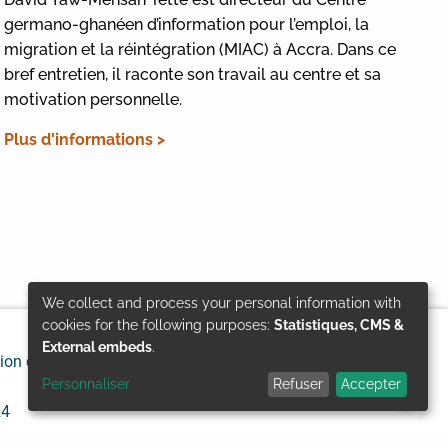
germano-ghanéen d’information pour l’emploi, la
migration et la réintégration (MIAC) à Accra. Dans ce
bref entretien, il raconte son travail au centre et sa
motivation personnelle.
Plus d'informations >
We collect and process your personal information with
Use
cookies for the following purposes:
Statistiques, CMS &
External embeds
.
ion de responsabilité
Protection des données
of
Personnaliser
Refuser
Accepter
personal
24