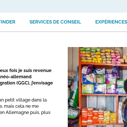
FINDER
SERVICES DE CONSEIL
EXPÉRIENCE
deux fois je suis revenue
hanéo-allemand
égration (GGC), j’envisage
un petit village dans la
re, mais cela ne me
 en Allemagne puis, plus