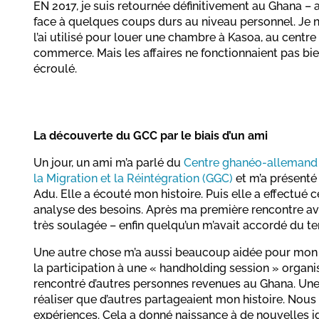
EN 2017, je suis retournée définitivement au Ghana – au
face à quelques coups durs au niveau personnel. Je n’
l’ai utilisé pour louer une chambre à Kasoa, au centre
commerce. Mais les affaires ne fonctionnaient pas bien
écroulé.
La découverte du GCC par le biais d’un ami
Un jour, un ami m’a parlé du
Centre ghanéo-allemand d
la Migration et la Réintégration (GGC)
et m’a présenté 
Adu. Elle a écouté mon histoire. Puis elle a effectué c
analyse des besoins. Après ma première rencontre avec
très soulagée – enfin quelqu’un m’avait accordé du t
Une autre chose m’a aussi beaucoup aidée pour mon
la participation à une « handholding session » organis
rencontré d’autres personnes revenues au Ghana. Une 
réaliser que d’autres partageaient mon histoire. Nou
expériences. Cela a donné naissance à de nouvelles i