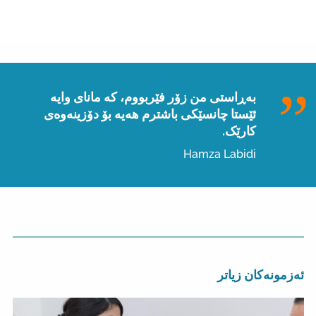
بەڕاستی من زۆر فێربووم، کە مانای وایە
ئێستا چانسێکی باشترم هەیە بۆ دۆزینەوەی
کارێک.
Hamza Labidi
ئەزمونەکان زیاتر