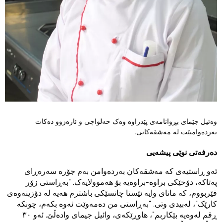
وەئیل جێمای بڕوانامەی پێدراوە وەک حەلواچی و ئارەزوو دەکات
بەردەوامبێت لە مەشقەکانی.
دەرفەتی نوێی پیشەیی
ئەو ڕاستیەی کە مەشقەکان بەردەوامن بەم جۆرە سەرەڕای
پەتاکە، دۆخێکی براوە-براوەیە بۆ هەموولایەک. "بەڕاستی زۆر
فێربووم، کە مانای وایە ئێستا چانسێکی باشترم هەیە لە دۆزینەوەی
کارێک"، لەبیدی وتی. "بەڕاستی من دەمەوێت ئەوە بکەم، چونکە
ڕقم لەوەیە بێکاربم"، هاوڕێکەی، وائیل جیمای وادەڵێ. ئەو ٣٠