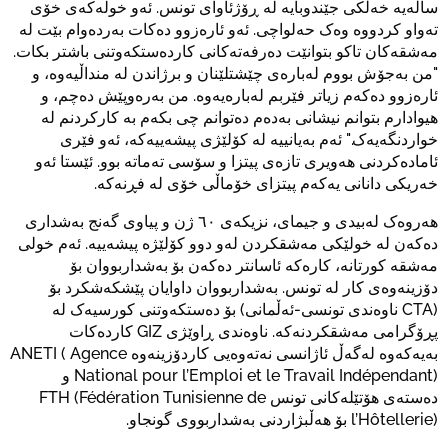
ساڵەیە خەڵکی جێندوبایە لە ڕۆژئاوای تونس. ئەو خولەکەی خۆی
تەواو کردووە وەک حەلواچی. ئەو ئارەزوو دەکات بەردەوام بێت لە
مەشقەکان تاکو بتوانێت دەرفەتەکانی کاردەستکەوتنی باشتر بکات.
"من بەجۆش بووم لەبارەی چێشتلێنان و برژاندن لە منداڵیەوە، و
ئارەزوو دەکەم زیاتر فێربم لەبارەیەوە. من بەرەوپێش دەچم، و
هیوادارم بتوانم نیشانی بەدەم دەتوانم چی بکەم بە کارکردنم لە
خواردنگەیەک." ئەم بەیانییە لە کۆلێژی پیشەییەکە، ئەو فێری
ئامادەکردنی هەویری تازەی پیتزا و سۆسی تەماتە بوو. ئێستا ئەو
خەریکی دانانی یەکەم پیتزای خۆماڵی خۆی لە فڕنەکە.
هەروەک لەبیدی و جیمای، نزیکەی ٦٠ ژن و پیاوی گەنج بەشداری
دەکەن لە خولێکی مەشقکردن لەو دوو کۆلێژە پیشەییە. ئەم خولی
مەشقە کورتانە، کارەکە ئاسانتر دەکەن بۆ بەشداربووان بۆ
دۆزینەوەی کار لە تونس. بەشداربووان داوایان پێشکەشکرد بۆ
(CTA ناوەندی تونسی-ئەڵمانی) بۆ دەستکەوتنی کورسیەک لە
پڕۆگرامی مەشقکردنەکە. ناوەندی ڕاوێژی GIZ کاردەکات
بەیەکەوە لەگەڵ ئاژانسی نەتەوەیی کاردۆزینەوە ANETI ( Agence
National pour l’Emploi et le Travail Indépendant) و
دەستەی هۆتێلەکانی تونس FTH (Fédération Tunisienne de
l’Hôtellerie) بۆ هەڵبژاردنی بەشداربووی گونجاو.