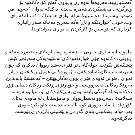
گەشتیاریییە. هەروەها ئەوە ژن و پیاوی گەنج کۆدەکاتەوە بۆ
وەرگرتنی مەشقکردن. هەمزە لەبیدی یەکێکە لەوان. "خەونی من
ئەوەیە پیشەیەک دەستپێبکەم لە بواری هۆتێلدا"، ٢١ ساڵەکە وای
وت. خولی "خواردنگە و باڕ" ەکە سەرنج دەخاتە سەر زانیاری
کرداری کە پێویستن بۆ کارکردن لە بواری میوانداریدا.
مامۆستا منساری عەربی لەپێشەوە وەستاوە لای تەختەڕەشەکە و
ڕوونی دەکاتەوە چۆن خواردنەوەکان بەشێوەیەکی سەرنجڕاکێش
پێشکەش بکرێت. خولەکانی تر فێری بەشداربووان دەکەن کە چۆن
شیرنەمەنییەکان ئامادەبکەن و ژوورەکانی هۆتێل ڕێکبخەن. دواتر
ئەوان دەتوانن ئەوەی فێری بوون بەکاریبهێنن – کە هێشتا پابەند بن
بە ڕێکارەکانی تەندرووستی و خۆپارێزی. ڕێکخەرەکان دڵنیایی زۆر
دەکەنەوە لە گرنگی پابەندبوون بە ڕێکارەکان بۆ دڵنیابوونەوە لە
سەلامەتی هەردوو بەشداربووان و مامۆستایان لە ماوەی پەتای
کۆرۆنادا. ئەمانە دووری کۆمەڵایەت، دەست خاوێنکردنەوەی
بەردەوام، پشکنینی پلەی گەرمی و پۆشینی پارێزەری پێویست
دەگرێتەوە.