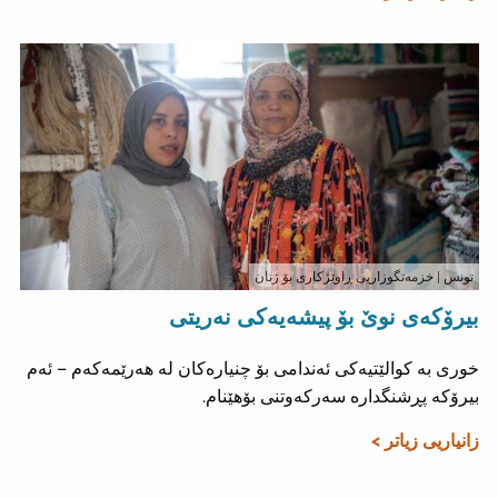
تونس
| خزمەتگوزاریی ڕاوێژکاری بۆ ژنان
بیرۆکەی نوێ بۆ پیشەیەکی نەریتی
خوری بە کوالێتیەکی ئەندامی بۆ چنیارەکان لە هەرێمەکەم – ئەم
بیرۆکە پڕشنگدارە سەرکەوتنی بۆهێنام.
زانیاریی زیاتر >