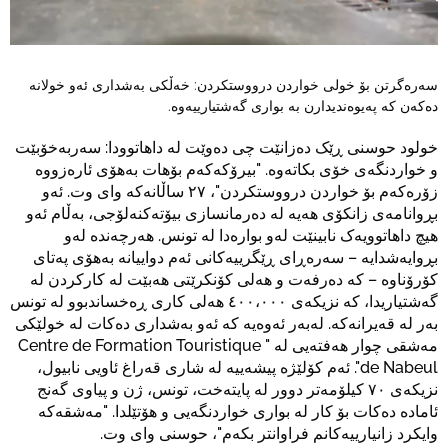
سەرەگرتن بۆ خولی خواردن درووستکردن: خەڵکی بەشداری ئەو خولانە
دەکەن کە پەیوەندیدارن بە بواری گەشتیارییەوە.
خولود حوسنی ڕێک دەزانێت چی دەوێت لە داهاتوودا: سەربەخۆبێت
و خواردنگەی خۆی بکاتەوە. "بیرۆکەکەم بۆهات بەهۆی ئارەزووە
زۆرەکەم بۆ خواردن درووستکردن"، ٢٧ ساڵانەکە وای وت. ئەو
بڕوانامەی زانکۆی هەیە لە دەرمانسازی بیۆتەکنەلۆجی، بەڵام ئەو
هیچ داهاتوویەک نابینێت لەو بوارەدا لە تونس. هەرچەندە لەو
بڕوایەشدایە – سەرەڕای ڕێگرییەکانی ئەم دواییانە بەهۆی پەتای
کۆرۆناوە – کە دەرفەت و هەلی کۆنکرێتی هەبێت لە کارکردن لە
گەشتیاریدا، کە نزیکەی ٤٠٠،٠٠٠ هەلی کاری ڕەخساندبوو لە تونس
بەر لە قەیرانەکە. لەبەر ئەوەیە کە ئەو بەشداری دەکات لە خولێکی
مەشقی چوار هەفتەیی لە " Centre de Formation Touristique
de Nabeul". ئەم کۆلێژە پیشەییە لە شاری قەراغ ئاویی نابیول،
نزیکەی ٧٠ کیلۆمەتر دوور لە پایتەخت، تونس، ژن و پیاوی گەنج
ئامادە دەکات بۆ کار لە بواری خواردنگەیی و هۆتێلدا. "مەشقەکە
وایکرد زانیارییەکانم فراوانتر بکەم"، حوسنی وای وت.