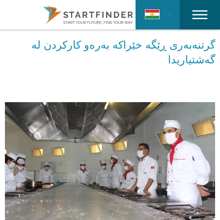
گرتنەبەری ڕێگە خێراکە بەرەو کارکردن لە
گەشتیاریدا