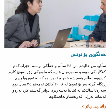
تونس
| ئەزموونە کەسییەکان
هەنگوین بۆ تونس
سڵاو، من خالیدم. من ٣٤ ساڵم و خەڵکی تونسم. خێزانەکەم
کۆگایەکی میوە و سەوزەیان هەیە کە ماوەیکی زۆر لەوێ کارم
کردووە. بەڵام هەمیشە خەونم ئەوە بوو کە لە ئەوروپا بژیم.
ڕێگام گرتە بەر بۆ ئەوێ لە ٢٠٠٨ کاتێک تەمەنم ٢٤ ساڵ بوو.
سەرەتا ساڵێکم لە ئیتاڵیا بەسەربرد. دواتر گەشتم کرد بەرەو
ئەڵمانیا لەڕێی فەڕەنساو بەلجیکاوە.
زانیاریی زیاتر >