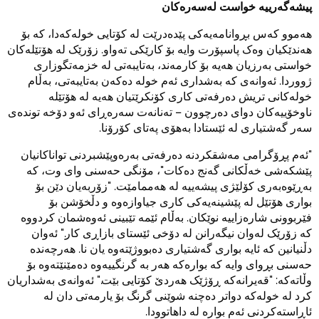
پیشەگەرییە خواست لەسەرەکان
هەموو کەس بڕوانامەیەکی پێدەدرێت لە کۆتایی خولەکەدا، کە بۆ
هەندێکیان وەک پاسپۆرت وایە بۆ کارێکی تەواو. زۆرێک لە هۆتێلەکان
خواستی بەرزیان هەیە بۆ کارمەند، بەتایبەتی لە خزمەتگوزاری
ژووردا. ئەوانەی کە بەشداری ئەم خولە دەکەن بەتایبەتی، بەڵام
خولەکانی تریش دەرفەتی کاری کۆنکرێتیان هەیە لە هۆتێلە
ناوخۆییەکان دوای دەرچوون – تەنانەت سەرەڕای ئەو دۆخە توندەی
سەر گەشتیاری لە ئێستادا بەهۆی پەتای کۆرۆنا.
"ئەم پڕۆگرامی مەشقکردنە دەرفەتی بەرەوپێشبردنی تواناکانیان
پێشکەشی خەڵکانی گەنج دەکات"، مۆنگی حەسنی وای وت، کە
بەڕێوەبەری کۆلێژی پیشەییە لە هەممامێت. "زۆربەیان دێن بۆ
بواری هۆتێل لە پێشینەیەکی کاری جیاوازەوە و دڵخۆشن بۆ
فێربوونی شارەزاییە نوێکان. بەڵام ئێمە تێبینی ئەوەشمان کردووە
کە زۆرێک لەوان نیگەرانن لە دۆخی ئێستای بازاڕی کار." ئەوان
دڵنیانین کە ئایە بواری گەشتیاری دەبووژێتەوە یان نا. هەرچەندە
حەسنی بڕوای وایە کە بوارەکە هەر بە گرنگییەوە دەمێنێتەوە بۆ
وڵاتەکە: "قەیرانەکە ڕۆژێک هەردێ کۆتایی بێت." ئەوانەی بەشداریان
کرد لە خولەکە دواتر دەچنە شوێنی گرنگ بۆ یارمەتی دان لە
ئاڕاستەکردنی ئەم بوارە لە داهاتوودا.