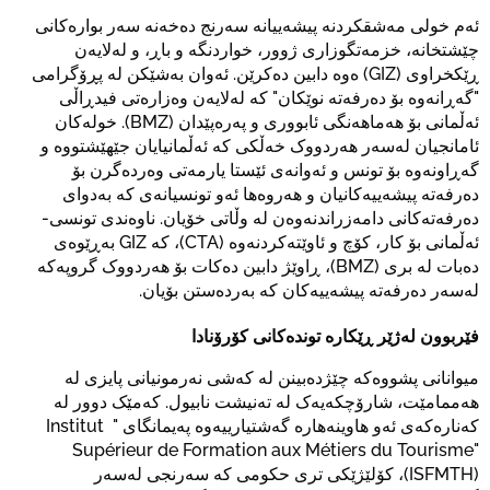
ئەم خولی مەشقکردنە پیشەییانە سەرنج دەخەنە سەر بوارەکانی
چێشتخانە، خزمەتگوزاری ژوور، خواردنگە و باڕ، و لەلایەن
ڕێکخراوی (GIZ) ەوە دابین دەکرێن. ئەوان بەشێکن لە پڕۆگرامی
"گەڕانەوە بۆ دەرفەتە نوێکان" کە لەلایەن وەزارەتی فیدڕاڵی
ئەڵمانی بۆ هەماهەنگی ئابووری و پەرەپێدان (BMZ). خولەکان
ئامانجیان لەسەر هەردووک خەڵکی کە ئەڵمانیایان جێهێشتووە و
گەڕاونەوە بۆ تونس و ئەوانەی ئێستا یارمەتی وەردەگرن بۆ
دەرفەتە پیشەییەکانیان و هەروەها ئەو تونسیانەی کە بەدوای
دەرفەتەکانی دامەزراندنەوەن لە وڵاتی خۆیان. ناوەندی تونسی-
ئەڵمانی بۆ کار، کۆچ و ئاوێتەکردنەوە (CTA)، کە GIZ بەڕێوەی
دەبات لە بری (BMZ)، ڕاوێژ دابین دەکات بۆ هەردووک گروپەکە
لەسەر دەرفەتە پیشەییەکان کە بەردەستن بۆیان.
فێربوون لەژێر ڕێکارە توندەکانی کۆرۆنادا
میوانانی پشووەکە چێژدەبینن لە کەشی نەرمونیانی پایزی لە
هەممامێت، شارۆچکەیەک لە تەنیشت نابیول. کەمێک دوور لە
کەنارەکەی ئەو هاوینەهارە گەشتیارییەوە پەیمانگای " Institut
Supérieur de Formation aux Métiers du Tourisme"
(ISFMTH)، کۆلێژێکی تری حکومی کە سەرنجی لەسەر