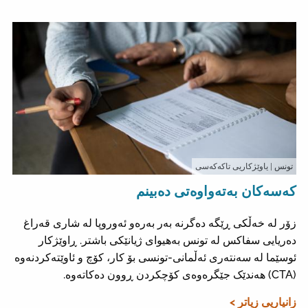
تونس
| ياوێژکاریی تاکەکەسی
کەسەکان بەتەواوەتی دەبینم
زۆر لە خەڵکی ڕێگە دەگرنە بەر بەرەو ئەوروپا لە شاری قەراغ
دەریایی سفاکس لە تونس بەهیوای ژیانێکی باشتر. ڕاوێژکار
ئوسێما لە سەنتەری ئەڵمانی-تونسی بۆ کار، کۆچ و ئاوێتەکردنەوە
(CTA) هەندێک جێگرەوەی کۆچکردن ڕوون دەکاتەوە.
زانیاریی زیاتر >