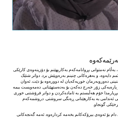
This link opens a YouTube v
note the data protection regu
for this site.
دووبارە
رێمەکەوە
 بەڵام نەمتوانی بڕوانامەکەم بەکاربهێنم بۆ دۆزینەوەی کارێکی
کمم دایەوە، و بەهرەکانی چنینم بەرەوپێش برد. دواتر شتێک
نینی دەوروبەرمان خوریەکەیان لە دوورەوە بۆ دێت. ئەوان
ارەیەکی زۆر خەرج دەکەن بۆ بەدەستهێنانی. دەمەویست ببمە
بڕیارمدا خۆم هەڵبستم بە ئامادەکردن و دواتر فرۆشتنی خوری
ێتی ئەندامی بە بەکارهێنانی ڕەنگی سروشتی. دروشمەکەم
نرخێکی گونجاو.
Agripre" یارمەتی دام بۆ ئەوەی بیرۆکەکانم بخەمە کردارەوە. ئەمە گەنجەکانی