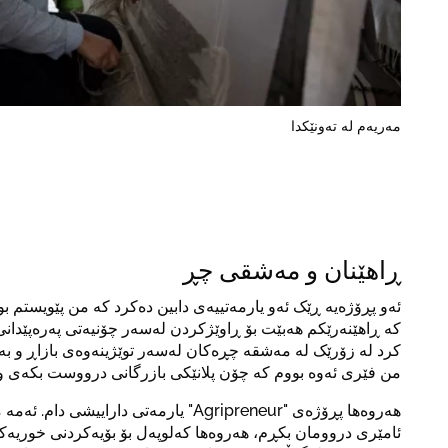
مەریەم لە تەونێکدا
ڕاهێنان و مەشقی چڕ
ئەو پڕۆژەیە ڕێک ئەو یارمەتییەی دابین دەکرد کە من پێویستم بو
کە ڕاهێنەرێکم هەبێت بۆ ڕاوێژکردن لەسەر چۆنیەتی پەرەپێدان
کرد لە زۆرێک لە مەشقە چڕەکان لەسەر توێژینەوەی بازاڕ و بەب
من فێری ئەوە بووم کە چۆن پلانێکی بازرگانی درووست بکەی و
هەروەها پڕۆژەی "Agripreneur" یارمەتی داراییش
ئامێری دروومان بکڕم، هەروەها کەلوپەل بۆ بۆیەکردنی خوریەک