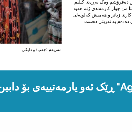
ش دەفرۆشم وەک بەڕەی کیلیم
انەکەم "Margoum décoration intérieure". ئێستا من چوار کارمەندی ژنم هەیە
 کاری زیاتر و هەمیش کەلوپەلی
ی دەدەم بە نەریتی دەست
مەریەم (چەپ) و دایکی