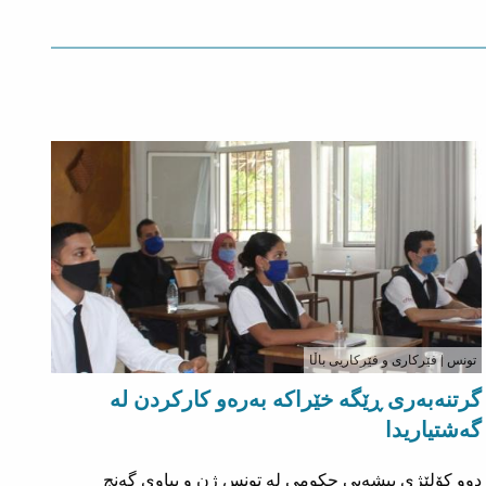
تونس
| فێرکاری و فێرکاریی باڵا
گرتنەبەری ڕێگە خێراکە بەرەو کارکردن لە
گەشتیاریدا
دوو کۆلێژی پیشەیی حکومی لە تونس ژن و پیاوی گەنج