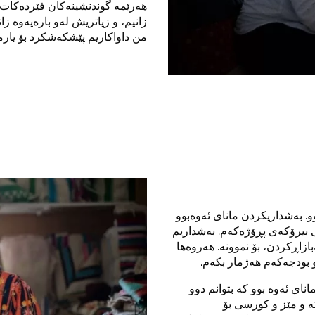
هەرێمە گوندنشینەکان فێردەکات ب
زانیم، و زیاتریش لەو بارەیەوە زا
من داواکاریم پێشکەشکرد بۆ یارم
و. بەشداریکردن مانای ئەوەبوو
ی بیرۆکەی پڕۆژەکەم. بەشداریم
ازاڕکردن، بۆ نموونە. هەروەها
 بودجەکەم هەژمار بکەم.
ی دام. ئەمە مانای ئەوە بوو کە بتوانم دوو
ە و مێز و کورسی بۆ