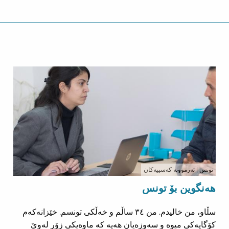
تونس
| ئەزموونە کەسییەکان
هەنگوین بۆ تونس
سڵاو، من خالیدم. من ٣٤ ساڵم و خەڵکی تونسم. خێزانەکەم
کۆگایەکی میوە و سەوزەیان هەیە کە ماوەیکی زۆر لەوێ