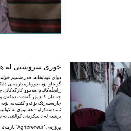
ideo. Please
lations valid
خوری سروشتی لە هە
دوای قوتابخانە، فەڕەنسیم خوێند،
گونجاو. بۆیە دووبارە یارمەتی دای
ڕایچڵەکاندم: هەموو کارگەکانی چ
چەندان کاتژمێر گەشت دەکەن و پ
چارەسەرێک بۆ ئەو کێشەیە. بۆیە 
ئامادەنەکراو – هەمووی بە کوال
بریتییە لە دابینکردنی کوالێتی بە 
پڕۆژەی "neur