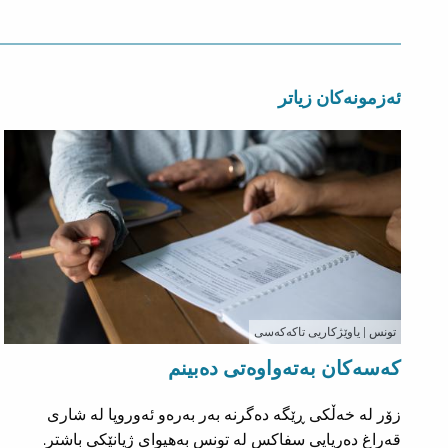
ئەزمونەکان زیاتر
تونس
| ياوێژکاریی تاکەکەسی
کەسەکان بەتەواوەتی دەبینم
زۆر لە خەڵکی ڕێگە دەگرنە بەر بەرەو ئەوروپا لە شاری
قەراغ دەریایی سفاکس لە تونس بەهیوای ژیانێکی باشتر.