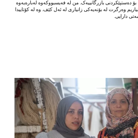
ۆ دەستپێکردنی بازرگانییەک. من لە فەیسبووکەوە لەبارەیەوە
نیاریم وەرگرت لە بۆنەیەکی زانیاری لە ئەل کێف. وە لە کۆتاییدا
ەتی دارایی.