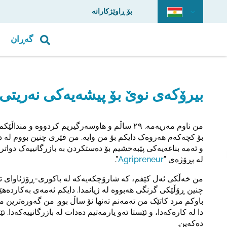
بۆ ڕاوێژکارانە
گەڕان
بیرۆکەی نوێ بۆ پیشەیەکی نەریتی
من ناوم مەریەمە. ٢٩ ساڵم و هاوسەرگیریم کردووە و 
بۆ کچەکەم هەروەک دایکم بۆ من وایە. من فێری چنین بووم لە دا
و ئەمە بناغەیەکی پێبەخشیم بۆ دەستکردن بە بازرگانییەک دواتر
لە پڕۆژەی "
Agripreneur
".
من خەڵکی ئەل کێفم، کە شارۆچکەیەکە لە باکوری-ڕۆژئاوای تو
چنین ڕۆڵێکی گرنگی هەبووە لە ژیانمدا. دایکم ئەمەی بەکاردەهێن
باوکم مرد کاتێک من تەمەنم تەنها نۆ ساڵ بوو. من گەورەترین من
دا لە کارەکەدا، و ئێستا ئەو یارمەتیم دەدات لە بازرگانییەکەدا.
دەکەین.