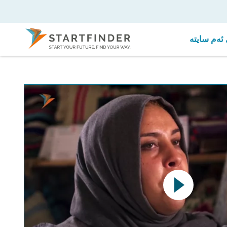
ئەم سایتە