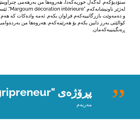
ستۆدیۆکەم. لەگەڵ خوریەکەدا، هەروەها من بەرهەمی چنراوی
لەژێر ناونیش
و دەمەوێت بازرگانییەکەم فراوان بکەم. ئەمە وادەکات کە هەم
کوالێتی بەرز دابین بکەم بۆ هەرێمەکەم. هەروەها من بەردەوام
ڕەنگینییەکەمان.
پڕۆژەی "Agripreneur" ڕێک ئەو یارمەتییەی بۆ دابین کردم کە من پێویستم پێبوو.
مەریەم