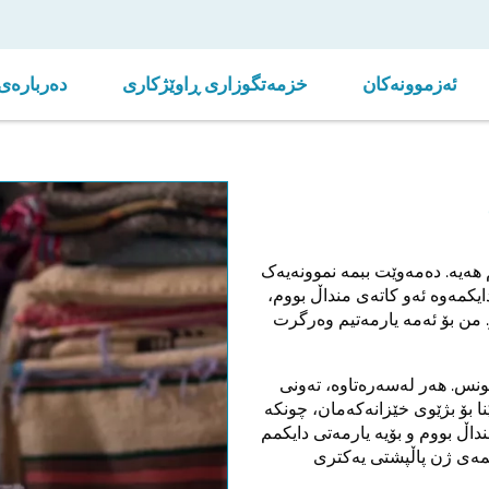
ئەزموونەکان
خزمەتگوزاری ڕاوێژکاری
دەربارەی 
منداڵێکم هەیە. دەمەوێت ببمە نموونەیەک
یکمەوە ئەو کاتەی منداڵ بووم،
. من بۆ ئەمە یارمەتیم وەرگرت
نس. هەر لەسەرەتاوە، تەونی
ا بۆ بژێوی خێزانەکەمان، چونکە
داڵ بووم و بۆیە یارمەتی دایکمم
 ئێمەی ژن پاڵپشتی یەکتری