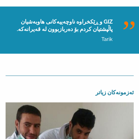
GIZ و ڕێکخراوە ناوچەییەکانی هاوبەشیان
پاڵپشتیان کردم بۆ دەربازبوون لە قەیرانەکە.
Tarik
ئەزمونەکان زیاتر