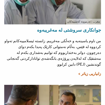
مغرب
| ئەزموونە کەسییەکان
جوانکاری سروشتی لە مەغریبەوە
من ناوم یاسینەیە و خەڵکی مەغریبم. زانستە ئیسلامییەکانم تەواو
کردووە لە فێس، بەڵام نەمتوانی کارێک پەیدا بکەم دوای
دەرچوون. دواتر بەختداربووم کە توانیم بەشداری بکەم لە
مەشقێک کە لەلایەن پڕۆژەی بانگەشەی توانادارکردنی گەنجانی
گوندنشین (PEJ) دابین کرابوو.
زانیاریی زیاتر >