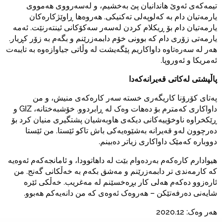
تیمەکەی ئەوێ هاندانیان پێ بەخشیم، و لەسەرووی هەمووی
یارمەتیان دام بە کەلوپەلی تەکنیکی. هەروەها ڕاوێژکارەکان
یارمەتیان دام بۆ ڕیکلام کردن لەسەر سەکۆکانی ئینتەرنێت. ئەمە
یارمەتی زۆری دام کە بوونی خۆم دابمەزرێنم و بگەم بە زۆر کڕیار.
هەر لە سەرەتاوە داواکاریم پێگەیشت لە وڵاتی جیاوازەوە بە تایبەت
ئەمریکا و ئەوروپا.
پاڵپشتی لەکاتی قەیرانەکەدا
پەتای کۆرۆنا کاریگەری خستە سەر کارەکەی منیش، و من
داواکاری کەمترم بۆ دەهات وەک لە ڕابردوو. خۆشبەختانە، GIZ و
ڕێکخراوە ناوخۆییەکانی دیکەی هاوبەشیان پشتگیری منیان کرد بۆ
دەرچوون لەو قەیرانە بەشێوەیەکی باش تاکو ئێستا. من ئێستا
دووبارە کەمێک داواکاری زیاتر دەبینم.
هیوادارم کارەکەم بەردەوام بێت لە داهاتوودا، و ئامانجەکەم ئەوەیە
کە کارمەندی تر دابمەزرێنم و مەشق بکەم بە خەڵکانی گەنج. من
ئارەزوو دەکەم هەلی کار بڕەخسێنم لە مەغریب. خەڵکی ئێرە
شایەنی دەرفەتێکن – هەروەک ئەوەی کە من دانەیەکم هەبوو.
هەر وەک: 2020.12