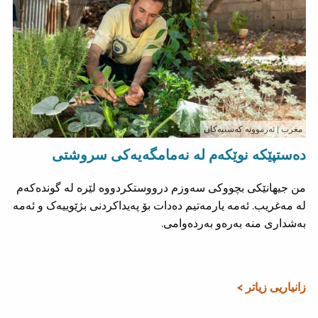
مغرب
| ئەزموونە کەسییەکان
دەستپێکە نوێکەم لە نەمامگەیەکی سروشتی
من جیهانێکی بچووکی سەوزم درووستکردووە لێرە لە گوندەکەم
لە مەغریب. ئەمە یارمەتیم دەدات بۆ پەیداکردنی بژێوییەک و ئەمە
بەشداری منە بەرەو بەردەوامی.
زانیاریی زیاتر >