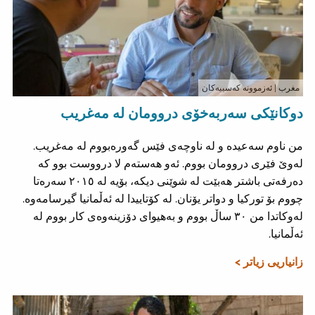
مغرب
| ئەزموونە کەسییەکان
دوکانێکی سەربەخۆی دروومان لە مەغریب
من ناوم سەعیدە و لە ناوچەی فێس گەورەبووم لە مەغریب.
لەوێ فێری دروومان بووم. ئەو هەستەم لا درووست بوو کە
دەرفەتی باشتر هەبێت لە شوێنی دیکە، بۆیە لە ٢٠١٥ سەرەتا
چووم بۆ تورکیا و دواتر یۆنان. لە کۆتاییدا لە ئەڵمانیا گیرسامەوە.
لەوکاتدا من ٣٠ ساڵ بووم و بەهیوای دۆزینەوەی کار بووم لە
ئەڵمانیا.
زانیاریی زیاتر >