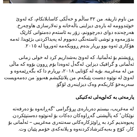
من ناوم تاریقە. من ٣٢ ساڵم و خەڵکی کاسابلانکام، کە لەوێ
خوێندوومە لە بارەی دیزاینی باڵەخانە و تەلارسازی هاوچەرخ.
هەرچەندە دوای دەرچوونم، زۆر بە ئاستەم دەمتوانی کارێک
بدۆزمەوە و توشی ئاستەنگی دەبووم لە پەیداکردنی بژێویدا. ئەمە
هۆکاری ئەوە بوو بڕیار بدەم ڕووبکەمە ئەوروپا لە ٢٠١٥.
ڕۆیشتم بۆ ئەڵمانیا، کە لەوێ بەشداریم کرد لە خولی زمانی
ئەڵمانی و گرافیک دیزاین. لەگەڵ ئەوەدا بۆم ڕوون بۆوە کە ماڵی
من لە مەغریبە. بۆیە لە کۆتایی ٢٠١٨، بڕیارم دا کە بگەڕێمەوە و
لەوێ لە نوێوە دەست پێبکەم. من پلانێکیشم هەبوو: من دەمەویست
سەربەخۆ کاربکەم وەک دیزاینەری لۆگۆ.
یارمەتی بە کەلوپەلی تەکنیکی
لە مەغریب، بیستم دەربارەی پڕۆگرامی "گەڕانەوە بۆ دەرفەتە
نوێکان" کە پاڵپشتی گەڕاوەکان دەکات بۆ لەنوێوە دەستپێکردن.
پەیوەندیم کرد بە ڕاوێژکارەکانی سەنتەری مەغریبی – ئەڵمانی بۆ
کار، کۆچ و بەیەکترشادکردنەوە و پلانەکەی خۆمم پێیان وت.