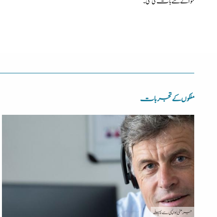
حوالے سے بات کی گئی۔
ملکوں کے تجربات
جرمنی
| واپسی سے پہلے