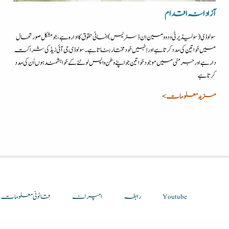
آزادانہ اقدام
سولوڈی (سولیڈیرٹی ود وومین اِن ڈسٹریس) انسانی حقوق کا ادارہ ہے،جو مشکل صورتحال
میں خواتین کی مددکرتا ہے اور اِنہیں خودمختار بناتا ہے۔ سولوڈی جی آئی زیڈ کی شراکت
دار ہے اور جرمنی میں موجود خواتین جو اپنے وطن واپس لوٹنے کے خواہشمند ہوں اُن کی مدد
کرتا ہے
مزید معلومات >
Youtube
رابطہ
امپرنٹ
قانونی معلومات