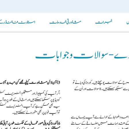
خبرات
مشاورتی خدمات
اسٹارٹ فائنڈر کے ذ
ے ارادے - سوالات و جوابات
ات پوچھتے ہیں۔کورونا کی وبا نے تو
5)آن لائن مشاورت کیلیے مجھے کن جدید آلات کی ضرورت ہوگی؟
حالات کو یکسر ہی بدل کر رکھ دیا ہے۔یہاں آپ ماضی اور حال کے چند اہم حقائق سے سیکھ سکتے ہیں ۔8سوالات اور اُن کے
اگر آپ کی کمپیوٹر اور مستحکم انٹرنی
کو ویڈیو پر سکھاسکتے ہیں اورمثال کے طور پر و
یہ بھی ممکن ہے کہ آپ انٹرنیٹ کنکشن یا
توآپ فون پر بھی مشورہ لے سکتے ہیں۔
واعد و ضوابط کے حوالے سے آپ یہاں سے
نچ کے اقدامات میں اضافے کے سامنے
6)کورونا کی وبائی صورتحال کےممکنہ طور پ