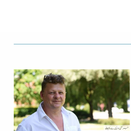
جرمنی
| واپسی سے پہلے