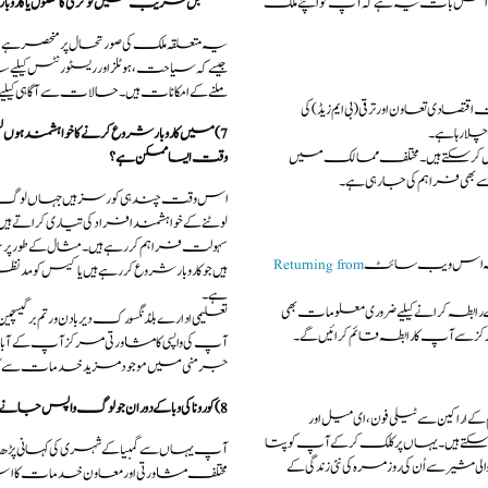
و اصل بات یہ ہے کہ آپ کو اپنے ملک
مستقبل قریب میں نوکری کا حصول یا کاروبا
یہ متعلقہ ملک کی صورتحال پر منحصر ہےا
جیسے کہ سیاحت ،ہوٹلز اور ریسٹورنٹس کیلیے 
ملنے کے امکانات ہیں ۔ حالات سے آگاہی ک
 تعاون اور ترقی (بی ایم زیڈ) کی
چلارہا ہے۔
7)میں کاروبار شروع کرنے کا خواہشمند ہو
 کرسکتے ہیں۔ مختلف ممالک میں
وقت ایسا ممکن ہے؟
بھی فراہم کی جارہی ہے۔
اس وقت چند ہی کورسز ہیں جہاں لوگ گر
لوٹنے کے خواہشمند افراد کی تیاری کراتے ہی
سہولت فراہم کررہے ہیں ۔ مثال کے طور 
کا پتہ اس ویب سائٹ
Returning from
ہیں جو کاروبار شروع کررہے ہیں یا کیس کو م
ہے۔
 رابطہ کرانے کیلیے ضروری معلومات بھی
تعلیمی ادارے بلڈنگسورک دیر بادن ورتم برگی
ے آپ کا رابطہ قائم کرائیں گے۔
آپ کی واپسی کا مشاورتی مرکز آپ کے آبائ
جرمنی میں موجود مزید خدمات سے آپ 
8)کورونا کی وبا کے دوران جو لوگ واپس جانے کا منصوبہ بنارہے ہیں اُن کے تجربات کیا ہیں؟
ے اراکین سے ٹیلی فون،ای میل اور
سکتے ہیں۔یہاں پر کلک کرکے آپ کو پتا
آپ یہاں سے گمبیا کے شہری کی کہانی پڑھ سکتے ہ
ر سے اُن کی روز مرہ کی نئی زندگی کے
مختلف مشاورتی اور معاون خدمات کا است