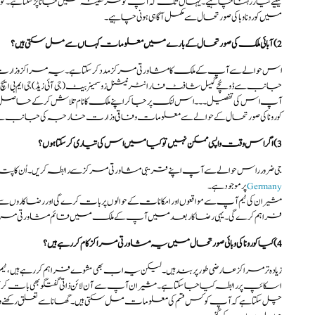
کیلیے تیار رہنا چاہیے۔یہاں تک کہ آپ کو قرنطینہ میں جانا پڑسکتا ہے۔ت
میں کورونا وبا کی صورتحال سے مکمل آگاہی ہونی چاہیے۔
2)آبائی ملک کی صورتحال کے بارے میں معلومات کہاں سے مل سکتی ہیں؟
اس حوالے سے آپ کے ملک کا مشاورتی مرکز مددکرسکتا ہے۔یہ مراکز وزارت اقتصادی
جانب سے ڈوئچے گیسل شافٹ فار انٹرنیشنل زوسمینربیٹ (جی آئی زیڈ) جی ایم بی ایچ 
آپ اس کی تفصیل ۔۔۔ اس لنک پر جاکر اپنے ملک کا نام تلاش کرکے حاصل
کوروناکی صورتحال کے حوالے سے معلومات وفاقی وزارت خارجہ کی جانب سے 
3)اگر اس وقت واپسی ممکن نہیں تو کیا میں اس کی تیاری کرسکتا ہوں؟
جی ضرورر اس حوالے سے آپ اپنے قریبی مشاورتی مرکز سے رابطہ کریں۔ اُن 
Germany
پر موجود ہے۔
مشیران کی ٹیم آپ سے مواقعوں اور امکانات کے حوالوں پر بات کرے گی اور رضاکاروں سے
فراہم کرے گی۔یہی رضاکار بعد میں آپ کے ملک میں قائم مشاورتی مرکز س
4)کیا کورونا کی وبائی صورتحال میں یہ مشاورتی مراکز کام کررہے ہیں؟
زیادہ تر مراکز عارضی طور پر بند ہیں۔ لیکن یہ اب بھی مشوے فراہم کررہے ہیں،ٹیم ک
اسکائپ پررابطہ کیا جاسکتا ہے۔مشیران آپ سے آن لائن ذاتی گفتگو بھی بات کر
چل سکتا ہے کہ آپ کو کس قسم کی معلومات مل سکتی ہیں۔گھانا سے تعلق رکھنے والی مشی