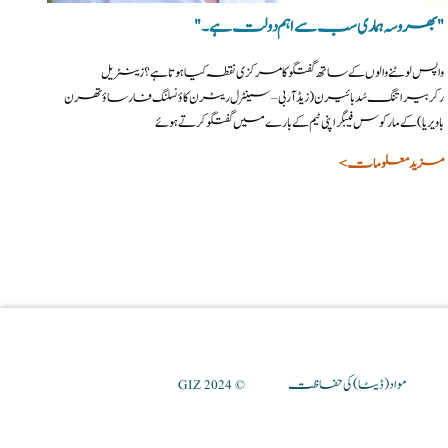
"بھروسہ ہماری سب سے اہم دولت ہے۔"
واپس لوٹنے والوں کے ساتھ گفتگو کا مرکزی نقطہ کیا ہوتا ہے؟ زینٹریل
رکربیراتنگ سُدبائیرن (زیڈ آر بی – سینٹرل ریٹرن کاؤنسلنگ فار ساؤتھرن
باویریا) کے مارکوس فیبگر اپنی ٹیم کے بارے میں گفتگو کرتے ہوئے
مزید معلومات >
مواد(ڈیٹا) کی حفاظت
© GIZ 2024