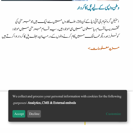
وطن واپسی کے لیے پُل کا کردار
اسٹیفن گروئنبام جی آئی زیڈ کے اُن 20 رضاکاروں میں سے ایک ہیں جو جرمنی کی
تقریباً تمام ریاستوں میں ہی موجود ہیں۔یہ تمام جرمنی میں موجود
کونسلرز اوردیگر ممالک میں کام کرنے والوں کے درمیان رابطہ پل کا کردار ادا کرتے ہیں
مزید معلومات >
We collect and process your personal information with cookies for the following
Use
.
purposes:
Analytics, CMS & External embeds
کسی کی جانب سے
فراہم کردہ
Accept
Decline
Customize
of
personal