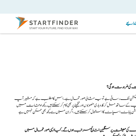
ریعے
ٹ کنکشن تک رسائی ہے تو یہ مثالی صورتحال ہے۔اس کا مطلب ہے کہ مشیرآپ
ہ آپ کے ساتھ مل کر کاروباری منصوبوں اور تخمینے پر بھی کام کرسکتے ہیں۔کچھ اوقات میں
 ہاٹ اسپاٹ کا استعمال کرسکتے ہیں۔اگر اِن میں سے کچھ بھی ممکن نہیں ہے
ر آبائی ملک کی معیشت پر سنگین نتائج مرتب ہوں گے۔ کیا ایسی صورتحال میں