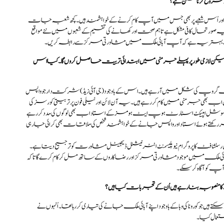
ر شروع کرنا ممکن ہے؟
ور اُس شعبے پر بھی جس میں آپ کام کرنے کے خواہشمند ہیں۔ کچھ شعبہ جات
یہ صورتحال کافی مشکل ہے تاہم صحت اور کھانے کی تقسیم کے شعبوں میں نئے مواقع
یلیے بہتر یہ ہے کہ آپ آبائی ملک میں مشاورتی مرکز سے رابطہ کریں۔
ں لیکن لازمی طور پر پہلے جرمنی میں ابتدائی تربیت حاصل کروں گا۔ کیا اس
وپ کی شکل میں آرہے ہیں۔اس کے باوجود (جی آئی زیڈ)شرکت دار جو واپس
ں اب بھی جرمنی میں کام کررہے ہیں۔ یہ آن لائن اور ٹیلی فون پر تربیتی کورسز کی
پر سوشل امپیکٹ اسٹارٹ ہوپ ایٹ ہومز کے استاداب بھی لوگوں کی مدد کررہے
دنظر رکھتے ہوئے استاد اور واپس جانے کے خواہشمند شخص کی ملاقات بھی کرائی جارہی
سچین رسٹشافٹ کا پروگرام نیوپلیسمنٹ انٹرنیشنل ڈیجیٹل مشاورت کو ترجیح دیتا ہے۔
ی ملک میں موجود مشاورتی مرکز اور رضاکاروں کےساتھ مل کر کام کرے گا تاکہ
کو آگاہ کرسکے۔
یں جوکورونا کی وبا کے باوجود اپنے آبائی ملک جانےکی تیاری کررہا تھا۔اُنہوں نے
عمال کیا۔