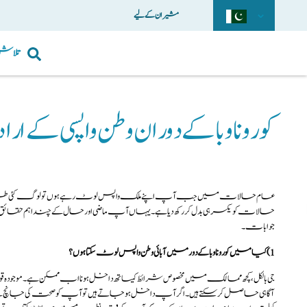
مشیران کے لیے
تلاش
کورونا وبا کے دوران وطن واپسی ک
عام حالات میں جب آپ اپنے ملک واپس لوٹ رہے ہوں تو لوگ کئی طرح کے سوال
جوابات۔
1)کیا میں کورونا وبا کے دور میں آبائی وطن واپس لوٹ سکتا ہوں؟
جی بالکل،کچھ ممالک میں مخصوص شرائط کیساتھ داخل ہونا اب ممکن ہے۔موجودہ ق
آگاہی حاصل کرسکتے ہیں۔ اگر آپ داخل ہوجاتے ہیں تو آپ کو صحت کی جا