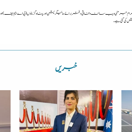
منی ویب سائٹ وفاقی دفتر برائے مائیگریشن اور پناہ گزینوں (بی اے ایم ایف) اور انٹ
ی گئی ہے۔
خبریں