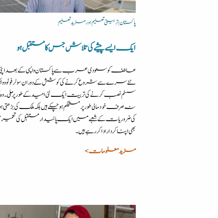
پاکستان | تربیتی تعلیم اور مزید تعلیم
ایک ایسے پیشے کی تلاش جس کا مستقبل ہو
عاطف کو سعودی عرب سے پاکستان واپسی کے بعد اپنی ز
نئے سرے سے شروع کرنے کی کوشش کے دوران سولر فوٹو و
سسٹم نصب کرنے کی تربیت ایک نئی امید کے طور پرملی۔ وہ 
نہ صرف خود مالی طور پر مستحکم ہو چکے ہیں بلکہ ملک کی بڑھتی ہوئی 
کی ضروریات کے شعبے میں ایک پائیدار مستقبل کی تعمی
بھی اپنا کردار ادا کر رہے ہیں۔
مزید معلومات >