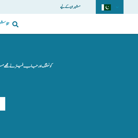
مشیران کے لیے
تلاش
کونسلنگ اور جاب فیئر نے مجھے مزی