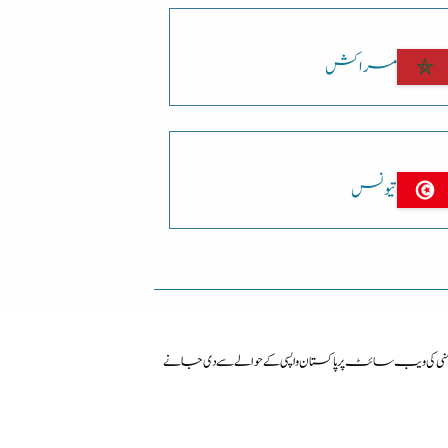
مراکش
تیونس
ی ویب سائٹ پرپاکستان واپسی کے حوالے سے دی جانے