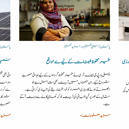
پاکستان | تربیتی تعلیم اور مزید تعلیم
پاکستان 
رزی
غیرمحفوظ طبقات کے لیے نئے مواقع
شمسی تو
پہلی بار پی جی ایف آر سی نے غیر محفوظ گروہوں کے لیے اہدافی منصوبے
وئی بھی 
شروع کیے۔ ان منصوبوں میں تربیت بھی شامل ہے جو
وارانہ 
ں
ابھرتے ہوئے کاروباری افراد کو خودمختار بننے کی تیاری کراتی ہے۔
 کی
مثال کے طور پر فن طباخی کی تربیت جو کہ کھانا پکانے سے بہت آگے
شرکا نے 
ہے۔
منصوبے ہ
مزید معلومات >
مزید 