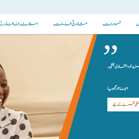
خبرات
مشاورتی خدمات
اسٹارٹ فائنڈر کے ذ
د خود اعتمادی بخشی۔
امیناتا، گیمبیا
ملکی تجربے کے لیے