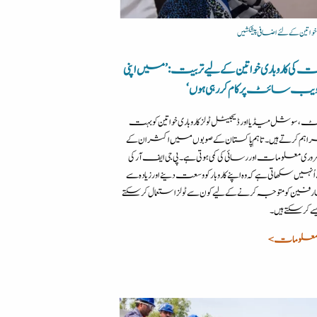
 خواتین کے لئے اضافی پیشکشیں
کی کاروباری خواتین کے لیے تربیت: ’میں اپنی
یب سائٹ پر کام کر رہی ہوں‘
، سوشل میڈیا اور ڈیجیٹل ٹولز کاروباری خواتین کو بہت
راہم کرتے ہیں۔ تاہم پاکستان کے صوبوں میں اکثر ان کے
ی معلومات اور رسائی کی کمی ہوتی ہے۔ پی جی ایف آر کی
نہیں سکھاتی ہے کہ وہ اپنے کاروبار کو وسعت دینے اور زیادہ سے
ارفین کو متوجہ کرنے کے لیے کون سے ٹولز استعمال کرسکتے
یسے کرسکتے ہیں۔
معلومات >