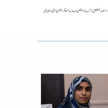
رنیشنل آرگنائزیشن فار مائیگریشن (آئی او ایم) کی