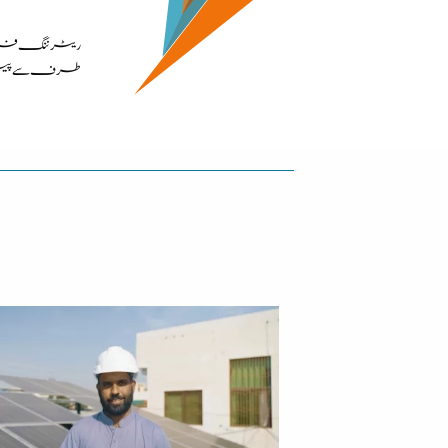
ریٹرننگ فرام جر
طرف سے پیش ک