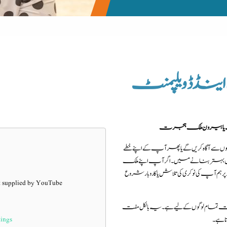
ینڈ ڈویلپمنٹ
 یا بیرون ملک ہجرت
آگاہ کریں گے یا پھر آپ کے اپنے خطے
یں بہتر بنانے میں۔ اگر آپ اپنے ملک
 ہم آپ کی نوکری کی تلاش یا کاروبار شروع
t supplied by
YouTube
مام لوگوں کے لیے ہے۔ یہ بالکل مفت
tings
ا ہے۔