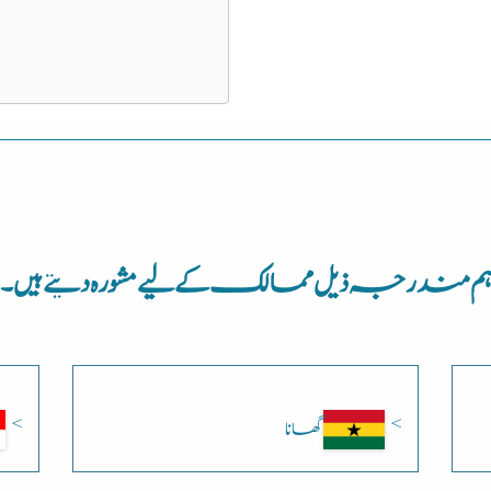
م مندرجہ ذیل ممالک کے لیے مشورہ دیتے ہیں۔
گھانا