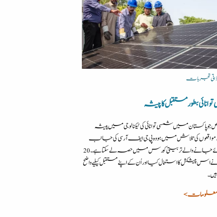
| ذاتی تجربات
انائی بطور مستقبل کا پیشہ
شخص جو پاکستان میں شمسی توانائی کی ٹیکنالوجی میں پیشہ
مواقعوں کی تلاش میں ہو وہ پی جی ایف آر سی کی جانب
سے کرائے جانے والے تربیتی کورس میں حصہ لے سکتا ہے۔ 20
اس پیشکش کا استعمال کیا اور اُن کے اپنے مستقبل کیلیے واضح
یں۔
معلومات >