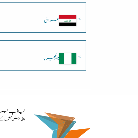
عراق
نائیجیریا
کیا آپ جرمنی م
والی پیش کشوں 