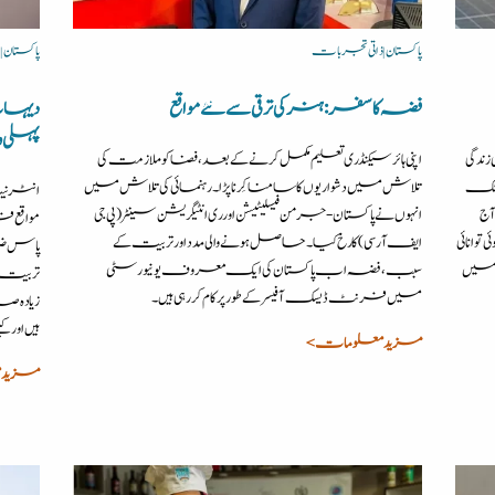
پاکستان | ذاتی تجربات
پاکستان |
فضہ کا سفر: ہنر کی ترقی سے نئے مواقع
دیہات 
پہلی و
ندگی
اپنی ہائر سیکنڈری تعلیم مکمل کرنے کے بعد، فضا کو ملازمت کی
ولٹک
تلاش میں دشواریوں کا سامنا کِرنا پڑا۔ رہنمائی کی تلاش میں
انٹرنیٹ
آج
انہوں نے پاکستان-جرمن فیسلیٹیشن اور ری انٹیگریشن سینٹر (پی جی
مواقع ف
توانائی
ایف آر سی) کا رخ کیا۔ حاصل ہونے والی مدد اور تربیت کے
پاس ضرور
ر میں
سبب، فضہ اب پاکستان کی ایک معروف یونیورسٹی
تربیت اُ
میں فرنٹ ڈیسک آفیسر کے طور پر کام کر رہی ہیں۔
زیادہ ص
ہیں اور ک
مزید معلومات >
مزید 