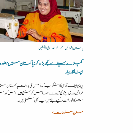
پاکستان | خواتین کے لئے اضافی پیشکشیں
کپڑے سینے سے کچھ بڑھ کر: پاکستان میں بطور د
اپنا کاروبار
پی جی ایف آر سی کا شکریہ کہ اس کی بدولت پاکستان می
خواتین درزی بننے کی تربیت حاصل کرسکتی ہیں۔ اس کورس
شرکا خودمختار کیسے بنتے ہیں یہ بھی سیکھتی ہیں۔
مزید معلومات >