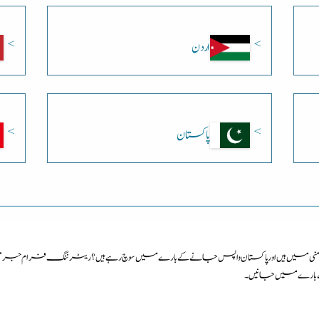
اردن
پاکستان
یں ہیں اور پاکستان واپس جانے کے بارے میں سوچ رہے ہیں؟ ریٹرننگ فرام جرمنی ک
کے بارے میں جانیں۔