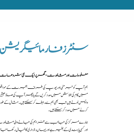
سنٹرز فار مائیگریشن ا
معلومات اور مشاورت - گھر پر ایک نئی شروعات
ہم آپ کو جرمنی اور یورپ کی طرف ہجرت کے مواقعوں سے 
میں کام کی تلاش میں مدد کریں گے یا پھر آپ کی صلاحیت
واپس لوٹے ہیں تب بھی ہم سے رابطہ کرسکتے ہیں۔ مثال کے طور پر
کرنے میں مدد کرسکتے ہیں۔
ہمارے مرکز کی جانب سے فراہم کی جانے والی مشاورت ت
اور کسی پابندی کے بغیر ہے اور یہاں رازداری کا خیال رکھا جات