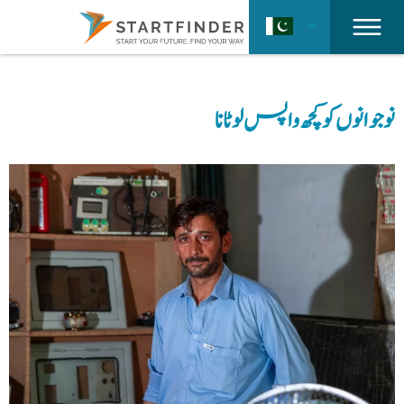
نوجوانوں کو کچھ واپس لوٹانا