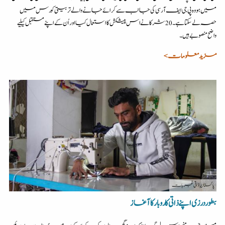
میں ہو وہ پی جی ایف آر سی کی جانب سے کرائے جانے والے تربیتی کورس میں
حصہ لے سکتا ہے۔ 20 شرکا نے اس پیشکش کا استعمال کیا اور اُن کے اپنے مستقبل کیلیے
واضح منصوبے ہیں۔
مزید معلومات >
پاکستان
| ذاتی تجربات
بطور درزی اپنے ذاتی کاروبار کا آغاز