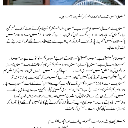
لئیق اس وقت خودمختار الیکٹریشن اور آجر ہیں۔
میں نے 3 سال سعودی عرب میں بطور الیکٹریشن کام کرتے ہوئے گزارے لیکن
زیادہ نہیں کما پارہا تھا اور اپنے گھروالوں کو بھی بہت یاد کرتا تھا۔ تو میں سنہ 2018 میں
پاکستان واپس آگیا۔ پی جی ایف آر سی کی جانب سے ملنے والی مدد نے مجھے خودمختار بننے کے
قابل بنایا۔
میرا نام لئیق ہے۔ میرا تعلق پاکستان کے صوبے خیبرپختونخوا سے ہے اور میری
عمر 40 سال ہے۔ میں پاکستان میں بطور الیکٹریشن کام کرتا تھا۔ بعد میں بہتر
مواقعوں کی تلاش میں سعودی عرب چلا گیا۔ میں نے وہاں بھی بطور الیکٹریشن کام
کیا لیکن میری آمدنی کافی نہیں تھی اور میں اپنے گھر والوں کو بھی بہت یاد کرتا تھا تو
میں نے سنہ 2018 میں واپس آنے کا فیصلہ کیا۔ واپس آنے کے بعد میں نے دوبارہ
بطور الیکٹریشن کام شروع کیا لیکن دوسری کمپنیز کیلیے وہ بھی یومیہ دیہاڑی پر۔ ملک
میں ہر گزرتے دن کے ساتھ مہنگائی کی شرح میں اضافہ ہوتا رہا خاص طور پر کورونا
وائرس کی وبا کے بعد۔ میری یومیہ کمائی زندگی گزارنے کیلیے کافی نہیں تھی۔ مجھےاپنی آمدنی کو
بہتر بنانے کیلیے کوئی راستہ تلاش کرنا تھا۔
بہترین پیشہ وارانہ خصوصیات اور اچھا انعام