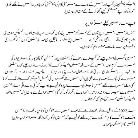
الیکٹریشن بن گیا اور اُس کے بعد سے مرمتی کام کی پیشکش کررہا ہوں۔ اس نے مجھے فوری
آمدنی اور اپنے مستقبل کیلیے کچھ کرنے کے قابل بنایا۔
اپنے صارفین کیلیے سڑکوں پر
آغاز میں، میں اپنے گاوں کے مرکز میں اپنی دکان کھولنا چاہتا تھا۔ لیکن مقامی
طور پر کام کی مانگ اتنی زیادہ تھی کہ اب میں اپنی موٹرسائیکل پر ہی صارفین کو ان کے گھر کی
دہلیز پر خدمات فراہم کرتا ہوں۔
میں گھریلو اشیا جیسے کہ کپڑے دھونے کی مشین، پاور سسٹم یا بھی گاڑیوں کی بیٹریوں کی
مرمت کرتا ہوں۔ اس کے ساتھ میں الیکٹرک کا ضروری سامان جیسے کہ روشنی
والے بلب، سکرو ڈرائیور، برقی تار، استعمال شدہ ریڈیو اور میوزک پلیئر فروخت کرتا ہوں۔
میرے کئی چھوٹے معاہدے بھی ہیں جن میں نئے گھروں کی مکمل الیکٹرک وائرنگ کرنا
بھی شامل ہے۔مجھے جس چیز کی سب سے زیادہ خوشی ہے وہ یہ کہ کئی ابتدائی صارفین
میں سے میرے وفادار ہیں۔ انہوں نے دیگر لوگوں کو بھی اس حوالے سے بتایا کہ میں بطور
الیکٹریشن مرمتی کام بھی کرتا ہوں۔
سنہ 2022 کے اوائل سے خودمختار بننے کے بعد میں نے 3 لوگوں کو کام پر رکھا اور اس
وقت 2 لوگ کام سیکھ رہے ہیں۔ مجھے خوشی ہے کہ میں لوگوں کو روزگار فراہم کررہا ہوں یا
اُنہیں کام سکھا رہا ہوں۔