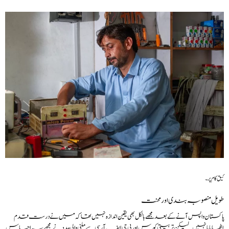
ئیق کام پر۔
طویل منصوبہ بندی اور محنت
پاکستان واپس آنے کے بعد مجھے بالکل بھی یقین اندازہ نہیں تھا کہ میں نے درست قدم
اٹھایا یا نہیں۔ لیکن تربیتی کورس اور پی جی ایف آر سی سے ملنی والی مدد نے مجھے یہ احساس