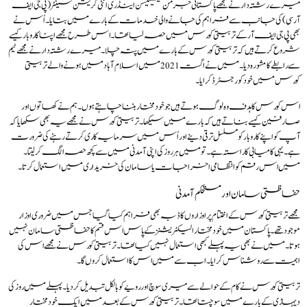
میرے رشتہ دار نے مجھے پاکستانی جرمن فیسلیٹیشن اینڈ ری انٹی گریشن سینٹر (پی جی ایف
آر سی) کی جانب سے فراہم کی جانے والی خدمات کے بارے میں بتایا۔ اُس نے
بھی پی جی ایف آر کے تربیتی کورس میں حصہ لیا تھا۔ اس طرح مجھے اپنا کاروبار کیسے
شروع کرتے ہیں کہ تربیتی کورس کے بارے میں پتہ چلا۔ میرے رشتہ دار نے مجھے ٹیم
سے رابطے کا مشورہ دیا۔ میں نے اگست 2021 میں اسلام آباد میں ہونے والے تربیتی
کورس میں خود کو رجسٹرڈ کرایا۔
اس کورس کا ہدف وہ لوگ ہوتے ہیں جو خودمختار بننا چاہتے ہوں۔ ہم نے کھاتوں اور
صارفین کیسے بناتے ہیں کہ بارے میں سیکھا۔ تربیتی کورس نے مجھے یہ بھی سکھایا کہ
آپ کو اپنے کاروبار کو مسلسل ترقی دینے اور اُس میں سرمایہ کاری کرتے رہنے کی ضرورت
ہے۔ یہی کامیابی کا راستہ ہے۔ تو میں ہر روز کی اپنی آمدنی میں سے کچھ حصہ الگ کرلیتا۔
میں اس رقم کو انتظامی اخراجات یاسامان کی خریداری میں استعمال کرتا۔
حفاظتی سامان اور مستحکم آمدنی
مجھے تربیتی کورس کے اختتام پر اوزاروں کا ڈبہ بھی فراہم کیا گیا جس میں ضروری اوزار
موجود تھے۔ پاکستان میں خودمختار الیکٹریشنز کے پاس اس قسم کا حفاظتی سامان نہیں
ہوتا۔ میں نے بھی یہ پہلے کبھی استعمال نہیں کیا تھا۔ تربیتی کورس نے مجھے اس کی
اہمیت سے روشناس کرایا۔ اب سے میں اس کا استعمال کروں گا۔
تربیتی کورس نے کام کے حوالے سے میری سوچ اور رویے کو بالکل تبدیل کردیا۔ پہلے میں روز کی
دیہاڑی کے بارے میں سوچتا تھا۔ تربیتی کورس کے بعد میں ایک خودمختار