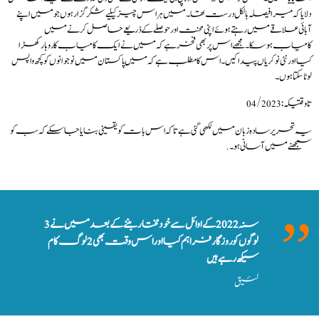
دلایا کہ میرا فیصلہ بالکل درست تھا۔ میں ہر اس چیز کیلیے شکر گزار ہوں جومیں اپنے
آبائی علاقے میں رہتے ہوئے اپنی محنت اورحوصلے کے ذریعے حاصل کرنے میں
کامیاب ہوسکا۔مجھے اس پر بھی فخر ہے کہ میں نے ایک کامیاب کاروبار کھڑا
کیا اورنئی نوکریاں پیدا کیں۔ اس کا مطلب ہے کہ میں پاکستان میں نوجوانوں کو کچھ واپس
لوٹاسکتا ہوں۔
تاوقتیکہ: 04/2023
یہ تحریر سادہ زبان میں لکھی گئی ہے تاکہ اس بات کو یقینی بنایا جاسکے کہ سب کو
سمجھنے میں آسانی ہو۔.
سنہ 2022 کے اوائل سے خودمختار بننے کے بعد میں نے 3
لوگوں کو روزگار فراہم کیا اور اس وقت بھی 2 لوگ کام
سیکھ رہے ہیں
لئیق