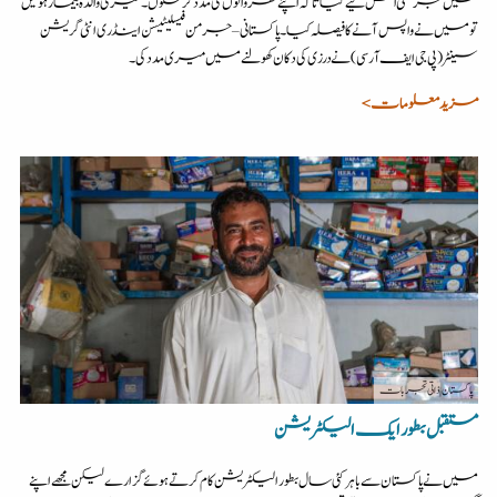
میں جرمنی اس لیے گیا تاکہ اپنے گھر والوں کی مدد کرسکوں۔ میری والدہ بیمار ہوئیں
تو میں نے واپس آنے کا فیصلہ کیا۔ پاکستانی – جرمن فیسلیٹیشن اینڈ ری انٹی گریشن
سینٹر (پی جی ایف آر سی) نے درزی کی دکان کھولنے میں میری مدد کی۔
مزید معلومات >
پاکستان
| ذاتی تجربات
مستقبل بطور ایک الیکٹریشن
میں نے پاکستان سے باہر کئی سال بطور الیکٹریشن کام کرتے ہوئے گزارے لیکن مجھے اپنے