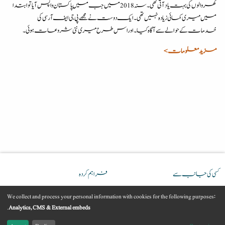
گھر والوں کی بہت یاد آتی تھی ۔ سنہ 2018 میں جب میں پاکستان واپس آیا تو ابتدا
میں میری کمائی زیادہ نہیں تھی۔ ایک دوست نے مجھے پی جی ایف آر سی کی
خدمات کے حوالے سے آگاہ کیا۔ اور اس طرح میری نئی شروعات ہوئی۔
مزید معلومات >
کسی کی جانب سے
فراہم کردہ
We collect and process your personal information with cookies for the following purposes:
Use
.
Analytics, CMS & External embeds