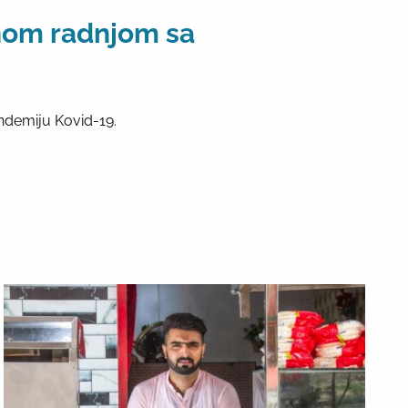
enom radnjom sa
ndemiju Kovid-19.