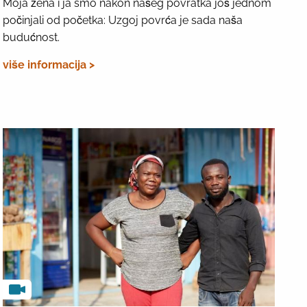
Moja žena i ja smo nakon našeg povratka još jednom
počinjali od početka: Uzgoj povrća je sada naša
budućnost.
više informacija >