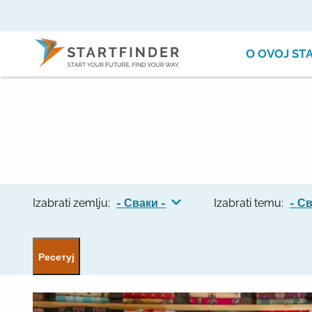
О OVOJ ST
Izabrati zemlju:
- Сваки -
Izabrati temu:
- Св