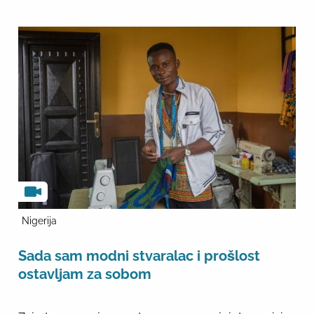
Nigerija
Sada sam modni stvaralac i prošlost
ostavljam za sobom