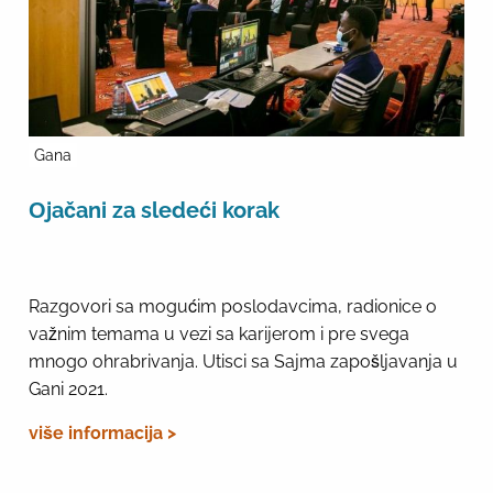
Gana
Оjačani za sledeći korak
Razgovori sa mogućim poslodavcima, radionice o
važnim temama u vezi sa karijerom i pre svega
mnogo ohrabrivanja. Utisci sa Sajma zapošljavanja u
Gani 2021.
više informacija >