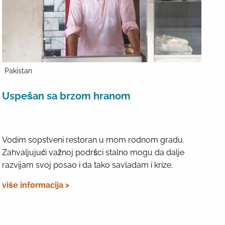
Pakistan
Uspešan sa brzom hranom
Vodim sopstveni restoran u mom rodnom gradu.
Zahvaljujući važnoj podršci stalno mogu da dalje
razvijam svoj posao i da tako savladam i krize.
više informacija >