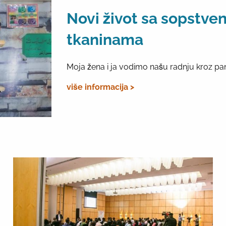
Novi život sa sopstv
tkaninama
Moja žena i ja vodimo našu radnju kroz pa
više informacija >