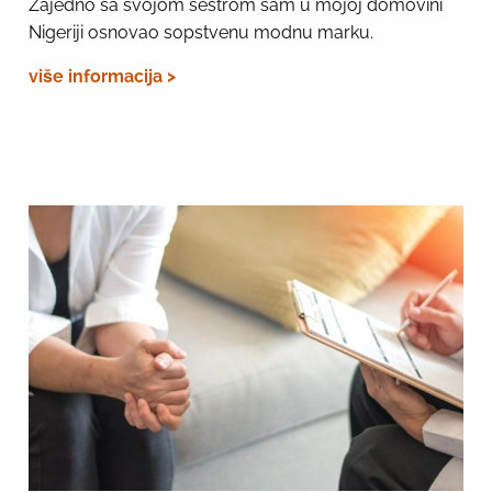
Zajedno sa svojom sestrom sam u mojoj domovini
Nigeriji osnovao sopstvenu modnu marku.
više informacija >