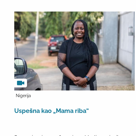
Nigerija
Uspešna kao „Mama riba“