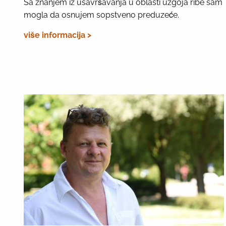
Sa znanjem iz usavršavanja u oblasti uzgoja ribe sam
mogla da osnujem sopstveno preduzeće.
više informacija >