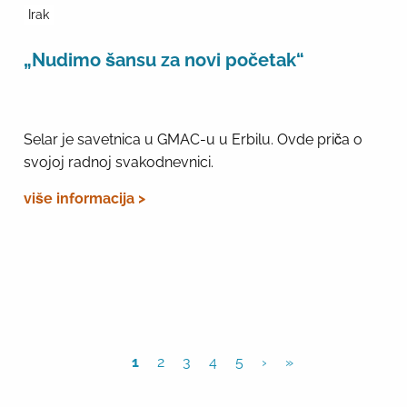
Irak
„Nudimo šansu za novi početak“
Selar je savetnica u GMAC-u u Erbilu. Ovde priča o
svojoj radnoj svakodnevnici.
više informacija >
1
2
3
4
5
›
»