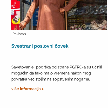
Pakistan
Svestrani poslovni čovek
Savetovanje i podrška od strane PGFRC-a su učinili
mogućim da tako malo vremena nakon mog
povratka već stojim na sopstvenim nogama.
više informacija >