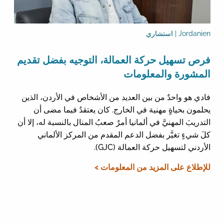
Jordanien | استشاري
فرص تسهيل حركة العمالة، التوجيه بفضل تقديم
المشورة والمعلومات
فادي هو واحدٌ من بين العديد من الأشخاص في الأردن، الذين
يحلمون بحياةٍ مهنية في الخارج. كان يعتقدُ فيما مضى أن
التدريبَ المهنيَّ في ألمانيا أمرٌ صعبُ المنال بالنسبة له، إلا أن
كلَ شيءٍ تغيَّر بفضل الدعم المقدم من المركز الألماني
الأردني لتسهيل حركة العمالة (GJC).
للإطلاع على المزيد من المعلومات >