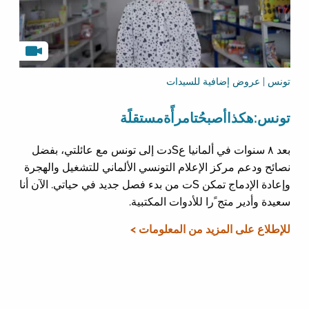
تونس | عروض إضافية للسيدات
تونس:هكذاأصبحُتامرأًةمستقلًة
بعد ٨ سنوات في ألمانيا عSدت إلى تونس مع عائلتي، بفضل
نصائح ودعم مركز الإعلام التونسي الألماني للتشغيل والهجرة
وإعادة الإدماج تمكن Sت من بدء فصل جديد في حياتي. الآن أنا
سعيدة وأدير متج ًرا للأدوات المكتبية.
للإطلاع على المزيد من المعلومات >