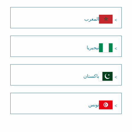
المغرب
نيجيريا
باكستان
تونس