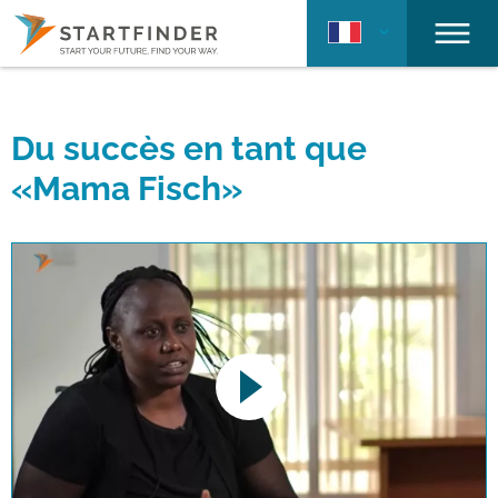
Du succès en tant que
«Mama Fisch»
This link opens a YouTube video. Please
note the data protection regulations valid