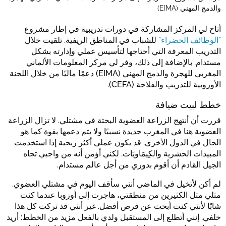
والدمج المهني (EIMA)
أتاح لي المركز المشاركة في دورات تدريبية في إطار مشروع
"الوظائف الخضراء"
للشباب في المناطق الريفية. تلقيت خلال
التدريب المعرفة التي أحتاجها لتأسيس عملي وإدارته بشكل
مستدام. بالإضافة إلى ذلك، وفر لي مركز المعلومات الألماني
المغربي للهجرة والدمج المهني (EIMA) دعمًا ماليًا من خلال اللجنة
الأوروبية للتدريب والفلاحة (CEFA).
خطط لبيت ضيافة
قررت أن أنتهج الزراعة العضوية البحتة في مشتلي. لا تزال الزراعة
العضوية هنا في المغرب جديدة نسبيًا ولا يتم دعمها بقوة كما هو
الحال في الدول الأخرى. قد يكون عملي أكثر ربحية إذا استخدمت
المبيدات الحشرية والكِيمَاويَات. لكني أؤمن أنه من واجبي تجاه
الجيل القادم أن أقوم بدوري من أجل عالم مستدام.
لم أكن لأتخيل في الماضي أنني سأقف اليوم في مشتلي العضوي.
مثلي مثل الكثيرين من منطقتي، هاجرت إلى أوروبا عندما كنت
شابًا لأنني كنت أبحث عن فرص أفضل. غير أنني قد تركت كل هذا
خلفي. إنني أتطلع إلى المستقبل ولدي بالفعل مزيد من الخطط: أريد