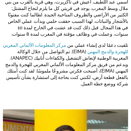
اسمي عبد اللطيف. أعيش في تاكزيرت، وهي قرية بالقرب من بني
ملال وسط المغرب. يوجد في قريتي كل ما يلزم لنجاح المشتل:
الكثير من الأراضي والظروف المناخية الجيدة. لطالما كنت مفتونًا
تأكيد
بالأشجار والنباتات. لهذا السبب حققت حلمي وبدأت عملي الخاص
في هذا المجال. قبل ذلك كنت قد عشت في الخارج لمدة 10
سنوات، وعملت في وظائف مؤقتة في المغرب لمدة 8 سنوات.
تلقيت دعمًا لدى إنشاء عملي من
مركز المعلومات الألماني المغربي
للهجرة والدمج المهني
(EIMA). تم التواصل من خلال الوكالة
المغربية الوطنية لإنعاش التشغيل والكفاءات أنابيك (ANAPEC).
وبدعم من فريق مركز المعلومات الألماني المغربي للهجرة والدمج
المهني (EIMA)، أصبحت فكرتي مشروعًا ملموسًا. لقد كنت أمتلك
بالفعل قطعة أرض، لكنني كنت بحاجة إلى استشارة بشأن تأسيس
شركة ووضع خطة العمل.