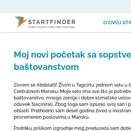
О OVOJ ST
Moj novi početak sa sopstv
baštovanstvom
Zovem se Abdelatif. Živim u Tagcirtu, jednom selu u b
Centralnom Maroku. Moje selo ima sve što je potreb
baštovanstvo: mnogo zemlje i dobre klimatske uslove.
oduvek fascinirali. Zbog toga sam ispunio svoj san i 
oblasti. Prethodno sam deset godina živeo u inostran
privremenim poslovima u Maroku.
Podršku prilikom izgradnje mog preduzeća sam dob