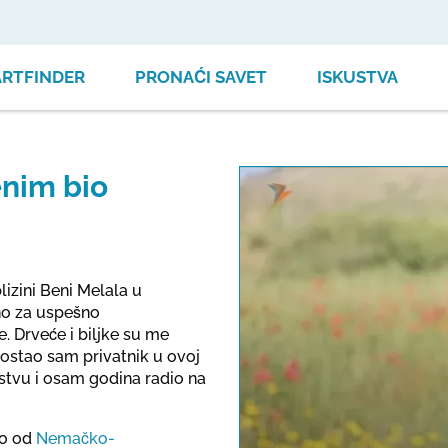
ARTFINDER
PRONAĆI SAVET
ISKUSTVA
enim bio
lizini Beni Melala u
no za uspešno
 Drveće i biljke su me
postao sam privatnik u ovoj
stvu i osam godina radio na
This link o
io od
Nemačko-