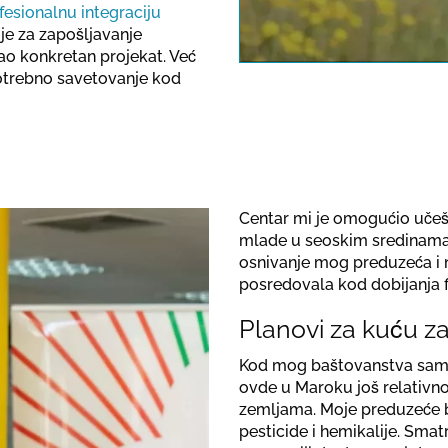
esionalnu integraciju
note the dat
je za zapošljavanje
o konkretan projekat. Već
otrebno savetovanje kod
Centar mi je omogućio učeš
mlade u seoskim sredinama.
osnivanje mog preduzeća i 
posredovala kod dobijanja f
Planovi za kuću z
Kod mog baštovanstva sam se
ovde u Maroku još relativno
zemljama. Moje preduzeće bi
pesticide i hemikalije. S