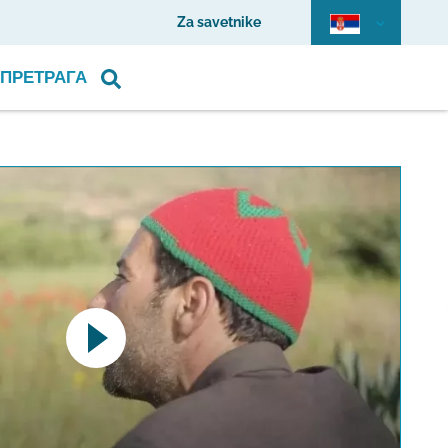
Za savetnike
ПРЕТРАГА
pens a YouTube video. Please