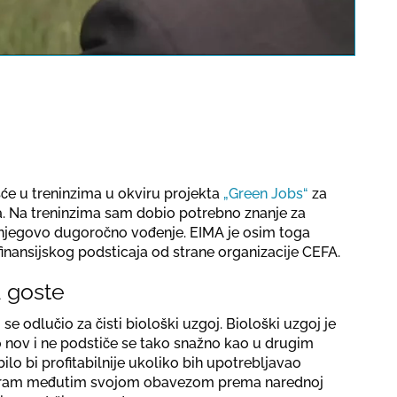
a protection regulations valid
for this site.
Потврди
će u treninzima u okviru projekta
„Green Jobs“
za
 Na treninzima sam dobio potrebno znanje za
njegovo dugoročno vođenje. EIMA je osim toga
inansijskog podsticaja od strane organizacije CEFA.
a goste
 odlučio za čisti biološki uzgoj. Biološki uzgoj je
 nov i ne podstiče se tako snažno kao u drugim
lo bi profitabilnije ukoliko bih upotrebljavao
matram međutim svojom obavezom prema narednoj