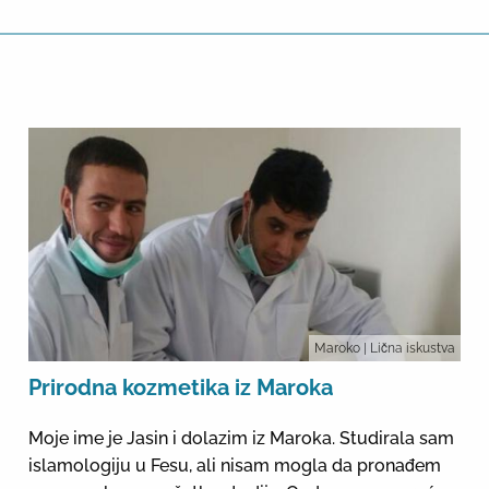
Maroko
| Lična iskustva
Prirodna kozmetika iz Maroka
Moje ime je Jasin i dolazim iz Maroka. Studirala sam
islamologiju u Fesu, ali nisam mogla da pronađem