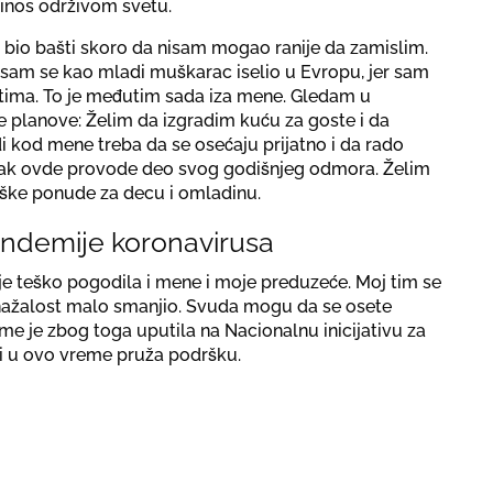
rinos održivom svetu.
j bio bašti skoro da nisam mogao ranije da zamislim.
 sam se kao mladi muškarac iselio u Evropu, jer sam
ima. To je međutim sada iza mene. Gledam u
 planove: Želim da izgradim kuću za goste i da
 kod mene treba da se osećaju prijatno i da rado
čak ovde provode deo svog godišnjeg odmora. Želim
ke ponude za decu i omladinu.
ndemije koronavirusa
e teško pogodila i mene i moje preduzeće. Moj tim se
nažalost malo smanjio. Svuda mogu da se osete
e je zbog toga uputila na Nacionalnu inicijativu za
mi u ovo vreme pruža podršku.