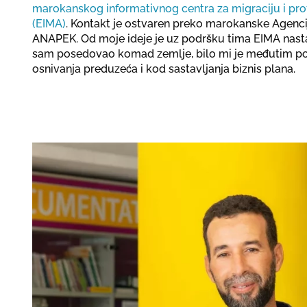
marokanskog informativnog centra za migraciju i prof
(EIMA)
. Kontakt je ostvaren preko marokanske Agenci
ANAPEK. Od moje ideje je uz podršku tima EIMA nasta
sam posedovao komad zemlje, bilo mi je međutim p
osnivanja preduzeća i kod sastavljanja biznis plana.