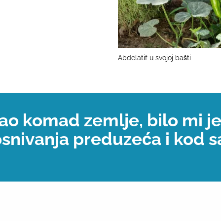
Abdelatif u svojoj bašti
o komad zemlje, bilo mi j
snivanja preduzeća i kod sa