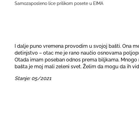
Samozaposleno lice prilikom posete u EIMA
I dalje puno vremena provodim u svojoj bašti. Ona 
detinjstvo – otac me je rano naučio osnovama poljopr
Otada imam poseban odnos prema biljkama. Mnogo r
bašta je moj mali zeleni svet. Želim da mogu da ih vid
Stanje: 05/2021