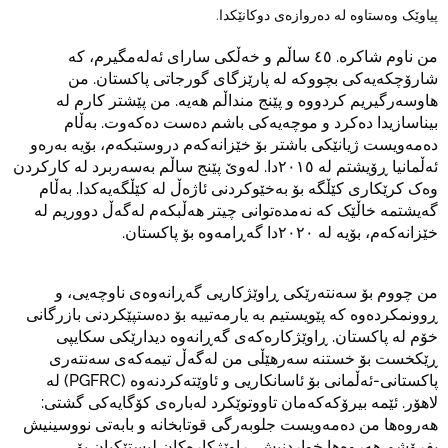
پیاوێک وەستاوە لە دەروازەی دوکانێکدا.
من ناوم شاکرە. ٤٥ ساڵم و خەڵکی سارای ئەلەمگیرم، کە
شارۆچکەیەکی بچووکە لە پارێزگای گورجاتی پاکستان. من
هاوسەرگیریم کردووە و پێنج منداڵم هەیە. من پێشتر کارم لە
بیناسازیدا دەکرد و موچەیەکی باشم دەست دەکەوت. بەڵام
دەمەویست ژیانێکی باشتر بۆ خێزانەکەم دروستبکەم، بۆیە بەرەو
ئەڵمانیا ڕۆیشتم لە ٢٠١٥دا. لەوێ پێنج ساڵم بەسەربرد لە کارکردن
وەک کرێکاری کێڵگە بۆ بەخێوکردنی ئاژەڵ لە کێڵگەیەکدا. بەڵام
گەیشتمە خاڵێک کە نەمدەتوانی چیتر هەڵبکەم لەگەڵ دووریم لە
خێزانەکەم، بۆیە لە ٢٠٢٠دا گەڕامەوە بۆ پاکستان.
من چووم بۆ سەنتەرێکی ڕاوێژکاریی گەڕانەوەی ناوچەیی، و
ڕوونمکردەوە کە پێویستیم بە یارمەتییە بۆ دەستپێکردنی بازرگانی
خۆم لە پاکستان. ڕاوێژکارەکەی گەڕانەوە دیدارێکی سکایپی
ڕێکخست بۆ خستنە سەرهێڵی من لەگەڵ تیمەکەی سەنتەری
پاکستانی-ئەڵمانی بۆ ئاسانکاریی و ئاوێتەکردنەوە (PGFRC) لە
لاهۆر. ئێمە بیرۆکەکەمان تاووتوێکرد لەبارەی کۆگایەکی گشتی:
هەروەها من دەمەویست جلوبەرگی قوتابخانە و بابەتی نووسینیش
بفرۆشم هەروەها خواردنیش. ڕاوێژکارەکان لیستێکیان بۆ