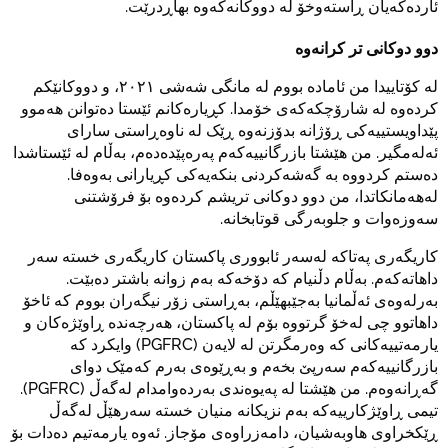
ئاردەکەیان ڕاستەوخۆ لە دووکانەکەوە بهاڕدرێت.
دوو دوکانی تر کرانەوە
لە کۆتاییدا من ئامادە بووم لە مانگی شەشی ٢٠٢١، و دووکانێکم
کردەوە لە شارۆچکەکەی خۆمدا. کڕیارەکانم ئێستا دەتوانن هەموو
پێداویستییەکی ڕۆژانە بدۆزنەوە ڕێک لە ناوەڕاستی سارای
ئەلەمگیر. من هێشتا بازرگانییەکەم پەرەپێدەدەم، بەڵام لە ئێستاشدا
دەستم کردووە بە گەشەکردنی بنکەیەکی کڕیارانی بەوەفا.
لەهەمانکاتدا، من دوو دوکانی تریشم کردەوە بۆ فرۆشتنی
سەوزەوات و جلوبەرگی قوتابخانە.
کاریگەری پەتاکە لەسەر ئابووری پاکستان کاریگەری خستە سەر
داهاتەکەم. بەڵام دڵنیام کە دۆخەکە بەم زوانە باشتر دەبێت.
بەرلەوەی ئەڵمانیا بەجێبهێڵم، بەڕاستی زۆر نیگەران بووم کە ئاخۆ
داهاتوو چی لەخۆ گرتووە بۆم لە پاکستان، هەرچەندە ڕاوێژەکان و
یارمەتییەکانی کە وەرمگرتن لە لایەن (PGFRC) وایکرد کە
بازرگانییەکەم سەرپێ بخەم و بەڕێوەی بەرم کەمێک دوای
گەڕانەوەم. من هێشتا لە پەیوەندی بەردەوامدام لەگەڵ (PGFRC).
تیمی ڕاوێژکارییەکە بەم نزیکانە منیان خستە سەرهێڵ لەگەڵ
ڕێکخراوی هاوبەشیان، دامەزراوەی مۆجاز. ئەوە یارمەتیم دەدات بۆ