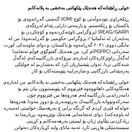
خولی ڕاهێنانەکە هەندێک پێکهاتنی بەخشی بە پلانەکانم
ڕێکخراوی نێودەوڵەتی بۆ کۆچ (IOM) گەشتی گەڕانەوەی بۆ
پاکستان بۆ ڕێکخستم، و یارمەتی دارایی پێدام لەڕێگەی
(REAG/GARP) (پرۆگرامی ئاوێتەکردنەوە و کۆچکردن بۆ
پەنابەران لە ئەڵمانیا / پرۆگرامی حکومیی بۆ گەڕاندنەوە). من لە
مانگی دووی ٢٠٢١ گەڕامەوە بۆ پاکستان، و دوای ماوەیەکی کورت
سەردانی (PGFRC)م کرد. من هەندێک گفتوگۆی قوڵم ئەنجامدا
لەگەڵ ڕاوێژکارەکان لەبارەی بیرۆکەی بازرگانییەکەم. لەگەڵ
شتەکانی تردا، ئەوان پێشنیاریان کرد کە بەشداربم لە خولێکی
پەرەپێدانی بازرگانیی و شارەزاییە پێویستەکان بۆ کار.
خولی ڕاهێنانەکە هەندێک پێکهاتنی بەخشی بە پلانەکانم. من لەبارەی
هەنگاوەکانی داهاتووەوە فێربووم کە پێویستبوون بیان نێم بۆ
دامەزراندنی بازرگانییەکەم. هەروەها من فێربووم چۆن
سەرکەوتووانە بازرگانییەک بەڕێوەبەری بۆ دوور مەودا. هەروەها
خولەکە فێری کردم کە گرنگە بزانی چ بەرهەمێک خواستی لەسەرە
لە ناوچەکەدا. دوای ئەنجامدانی هەندێک توێژینەوە، بڕیارمدا بە
زیادکردنی پێڵاوی ژنان بۆ لیستی بەرهەمەکانم و کڕینی
سیستەمێکی هاڕینی ئارد. ئەمە مانای وایە کڕیارەکان دەتوانن