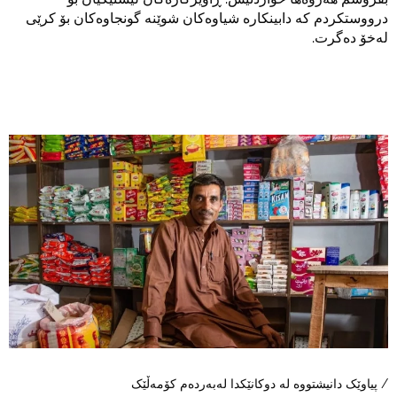
درووستکردم کە دابینکارە شیاوەکان شوێنە گونجاوەکان بۆ کرێی
لەخۆ دەگرت.
/ پیاوێک دانیشتووە لە دوکانێکدا لەبەردەم کۆمەڵێک