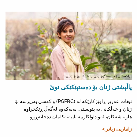
پاکستان
| خزمەتگوزاریی ڕاوێژکاری بۆ ژنان
پاڵپشتی ژنان بۆ دەستپێکێکی نوێ
نیغات عەزیز ڕاوێژکارێکە لە (PGFRC) و کەسی بەرپرسە بۆ
ژنان و خەڵکانی بە پێویستی. بەیەکەوە لەگەڵ ڕێکخراوە
هاوبەشەکان، ئەو داواکارییە تایبەتەکانیان دەخاتەڕوو.
زانیاریی زیاتر >