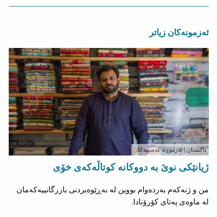
ئەزمونەکان زیاتر
پاکستان
| ئەزموونە کەسییەکان
ژیانێکی نوێ بە دووکانە کوتاڵەکەی خۆی
من و ژنەکەم بەردەوام بووین لە بەڕێوەبردنی بازرگانییەکەمان
لە ماوەی پەتای کۆرۆنادا.