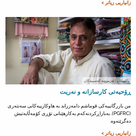
زانیاریی زیاتر >
پاکستان
| ئەزموونە کەسییەکان
ڕۆحیەتی کارسازانە و نەریت
من بازرگانییەکی قوماشم دامەزراند بە هاوکارییەکانی سەنتەری
(PGFRC). بەبازاڕکردنەکەم بەکارهێنانی تۆڕی کۆمەڵایەتیش
دەگرێتەوە.
زانیاریی زیاتر >