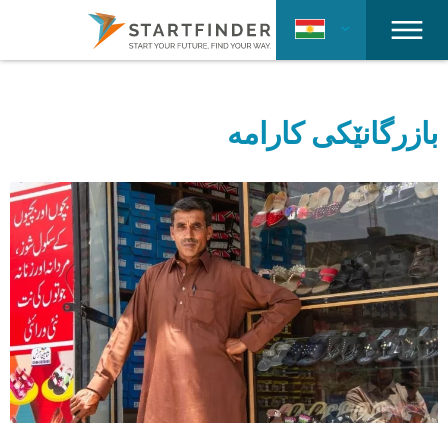
بازرگانێکی کارامە