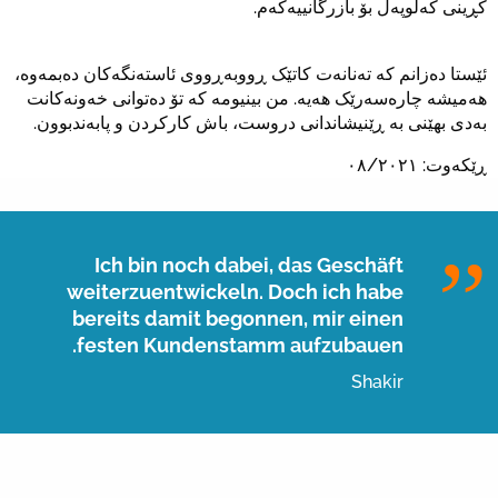
کڕینی کەلوپەل بۆ بازرگانییەکەم.
ئێستا دەزانم کە تەنانەت کاتێک ڕووبەڕووی ئاستەنگەکان دەبمەوە،
هەمیشە چارەسەرێک هەیە. من بینیومە کە تۆ دەتوانی خەونەکانت
بەدی بهێنی بە ڕێنیشاندانی دروست، باش کارکردن و پابەندبوون.
ڕێکەوت: ٠٨/٢٠٢١
Ich bin noch dabei, das Geschäft
weiterzuentwickeln. Doch ich habe
bereits damit begonnen, mir einen
festen Kundenstamm aufzubauen.
Shakir