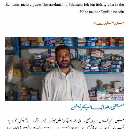
Zentrums mein eigenes Unternehmen in Pakistan. Ich bin froh, wieder in der
Nähe meiner Familie zu sein.
مزید معلومات >
پاکستان
| ذاتی تجربات
مستقبل بطور ایک الیکٹریشن
میں نے پاکستان سے باہر کئی سال بطور الیکٹریشن کام کرتے ہوئے گزارے لیکن مجھے اپنے
گھر والوں کی بہت یاد آتی تھی ۔ سنہ 2018 میں جب میں پاکستان واپس آیا تو ابتدا