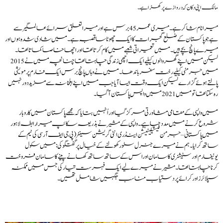
مالک اپنی دکان کہ دروازے پر کھڑا ہے۔
میرا نام شاکر ہے۔ میری عمر 45 برس ہے اور میرا تعلق سرائے عالمگیر سے
ہے جو پاکستان کے ضلع گجرات کا ایک چھوٹا سا قصبہ ہے۔ میں شادی شدہ ہوں اور
میرے پانچ بچے ہیں۔ میں تعمیراتی شعبے میں کام کرتا تھا اور اچھا خاصا کماتا تھا۔
لیکن میں اپنے گھر والوں کیلیے ایک اچھی زندگی چاہتا تھا چنانچہ میں نے 2015
میں جرمنی کیلیے رخت سفر باندھا۔ میں نے وہاں پانچ برس ایک فارم پر مویشی
پالتے ہوئے گزارے لیکن ایک وقت ایسا آیا جب میں اپنے اہلخانہ سے مزید دور نہیں
رہ سکتا تھا تو میں 2021 میں واپس پاکستان آگیا۔
میں واپسی کے مقامی مشاورتی مرکز گیا اور اُنہیں بتایا کہ مجھے پاکستان میں کاروبار
شروع کرنے میں مدد چاہیے۔ واپسی کے مشیر نے بذریعہ سکائپ میرا رابطہ لاہور
میں پاکستانی – جرمن فیسیلیٹیشن اینڈ ری انٹی گریشن سینٹر( پی جی ایف آر سی کی ٹیم کے
ساتھ کرایا۔ ہم نے میرے جنرل سٹور کھولنے کے خیال پر گفتگو کی: میں سکول
یونیفارم اور سٹیشنری کا سامان اور اس کے ساتھ ساتھ کھانے پینے کا سامان فروخت
کرنا چاہتا تھا۔ مشیر نے میرے لیے ایک فہرست تیار کی جس میں ممکنہ
سپلائرز اور کرائے پر دستیاب مناسب جگہیں شامل تھیں۔