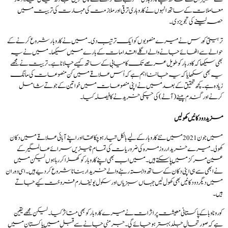
معاملات کے ساتھ انہوں نے کاروباری ترقی اور ملازمت کی مہارت کی تربیت میں
حصہ لینے کی تجویز دی۔
تربیتی کورس نے میرے منصوبوں کو ایک ترتیب دی۔ میں نے کاروبار شروع کرنے کے
حوالے سے اٹھائے جانے والے اگلے اقدامات کے بارے میں سیکھا۔ میں نے یہ
بھی سیکھا کہ کاوربار کو طویل عرصے تک کامیابی کے ساتھ کیسے چلانا ہے۔ تربیت نے مجھے
یہ بھی سکھایا کہ یہ جاننا اہم ہے کہ اُس علاقے میں کن منصوعات کی مانگ
زیادہ ہے۔ کچھ تحقیق کے بعد میں نے اپنی منصوعات میں خواتین کے جوتےشامل
کرنے اور گندم پیسنے(آٹے) کی چکی خریدنے کا فیصلہ کیا۔
مزید دو دکانیں کھولیں
میں جون 2021 میں نئے کاروبار کے لیے بالکل تیار ہو چکا تھا اور اپنے آبائی علاقے میں دکان
کھولی۔ میرے خریدار روز مرہ کی ضروریات کی تمام چیزیں سرائے عالمگیر کے
عین مرکز میں پا سکتے ہیں۔ میں اب بھی اپنے کاروبار کو کھڑا کررہا ہوں لیکن میں
نے ابھی سے ہی اپنی دکان کے ساتھ وابستہ رہنے والے خریدار بنانا شروع کردیے ہیں۔ اسی دوران
میں دیگر دو دکانیں بھی کھول لیں جہاں سبزیاں اور سکول یونیفارم فروخت کیے جاتے
ہیں۔
کورونا وبا کے پاکستانی معیشت پر اثرات نے میرے کاروبار کو بھی متاثر کیا۔ لیکن مجھے یقین
ہے کہ صورتحال جلد بہتر ہوجائے گی۔ جرمنی جانے سے قبل میں پاکستان میں