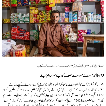
شاکر اپنی دکان میں کئی اقسام کی مصنوعات فروخت کرتے ہیں۔
تربیتی کورس نے میرے منصوبے کو بنیاد فراہم کیا۔
انٹرنیشنل آرگنائزیشن فار مائیگریشن (آئی او ایم) نے پاکستان جانے کیلیے واپسی کے
سفر کا انتظام کیا اور مجھے آر ای اے جی/ جی اے آر پی(دا ری انٹی گریشن اینڈ امیگریشن پروگرام
فار ازائلم – سیکرز ان جرمنی / گورنمنٹ اسسٹڈ ری پیٹریشن پروگرام) کے ذریعےمالی مدد فراہم
کی۔ میں فروری 2021 میں پاکستان واپس لوٹا اور فوری طور پر پی جی ایف آر سی گیا۔ میں
نے مشیران کے ساتھ اپنے کاورباری منصوبے کے حوالے سے کافی طویل تبادلہ خیال کیا۔ دیگر