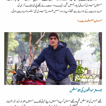
میں میری کمائی زیادہ نہیں تھی۔ ایک دوست نے مجھے پی جی ایف آر سی کی
خدمات کے حوالے سے آگاہ کیا۔ اور اس طرح میری نئی شروعات ہوئی۔
مزید معلومات >
پاکستان
| ذاتی تجربات
بہتر مواقعوں کی تلاش
مجھے جس کی تلاش تھی وہ مجھے مل گیا: میں اپنے آبائی ملک میں بطور ڈرائیور خود مختار