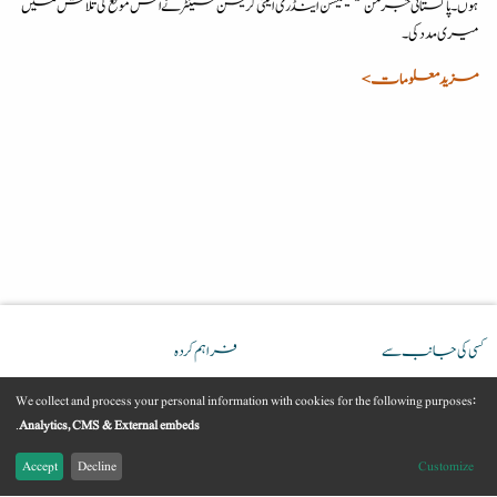
ہوں۔ پاکستانی جرمن فیسلیٹیشن اینڈ ری اینٹی گریشن سینٹر نے اس موقع کی تلاش میں
میری مدد کی۔
مزید معلومات >
کسی کی جانب سے
فراہم کردہ
We collect and process your personal information with cookies for the following purposes:
Use
.
Analytics, CMS & External embeds
Accept
Decline
Customize
of
Youtube
رابطہ
امپرنٹ
قانونی معلومات