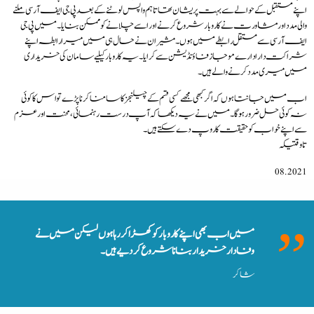
اپنے مستقبل کے حوالے سے بہت پریشان تھا تاہم واپس لوٹنے کے بعد پی جی ایف آر سی ملنے
والی مدد اور مشاورت نے کاروبار شروع کرنے اور اسے چلانے کو ممکن بنایا۔ میں پی جی
ایف آر سی سے مستقل رابطے میں ہوں۔ مشیران نے حال ہی میں میرا رابطہ اپنے
شراکت دار ادارے موجاز فاؤنڈیشن سے کرایا۔ یہ کاروبار کیلیے سامان کی خریداری
میں میری مدد کرنے والے ہیں۔
اب میں جانتا ہوں کہ اگر کبھی مجھے کسی قسم کے چیلنجزکا سامنا کرنا پڑے تو اس کا کوئی
نہ کوئی حل ضرور ہوگا۔ میں نے یہ دیکھا کہ آپ درست رہنمائی، محنت اور عزم
سے اپنے خواب کو حقیقت کا روپ دے سکتے ہیں۔
تاوقتیکہ
08.2021
میں اب بھی اپنے کاروبار کو کھڑا کررہا ہوں لیکن میں نے
وفادار خریدار بنانا شروع کردیے ہیں۔
شاکر