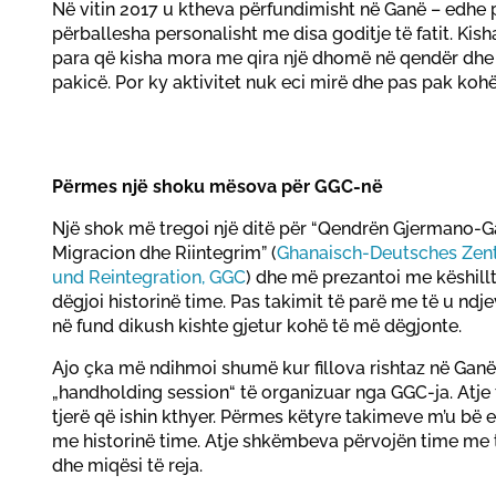
Në vitin 2017 u ktheva përfundimisht në Ganë – edhe
përballesha personalisht me disa goditje të fatit. Ki
para që kisha mora me qira një dhomë në qendër dhe f
pakicë. Por ky aktivitet nuk eci mirë dhe pas pak koh
Përmes një shoku mësova për GGC-në
Një shok më tregoi një ditë për “Qendrën Gjermano-
Migracion dhe Riintegrim” (
Ghanaisch-Deutsches Zent
und Reintegration, GGC
) dhe më prezantoi me këshillt
dëgjoi historinë time. Pas takimit të parë me të u nd
në fund dikush kishte gjetur kohë të më dëgjonte.
Ajo çka më ndihmoi shumë kur fillova rishtaz në Ganë
„handholding session“ të organizuar nga GGC-ja. Atje
tjerë që ishin kthyer. Përmes këtyre takimeve m’u bë 
me historinë time. Atje shkëmbeva përvojën time me të
dhe miqësi të reja.