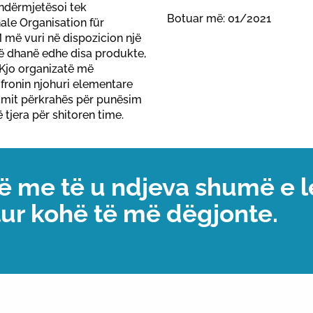
 ndërmjetësoi tek
Botuar më: 01/2021
nale Organisation für
 më vuri në dispozicion një
më dhanë edhe disa produkte,
. Kjo organizatë më
fronin njohuri elementare
ramit përkrahës për punësim
ë tjera për shitoren time.
rë me të u ndjeva shumë e 
tur kohë të më dëgjonte.