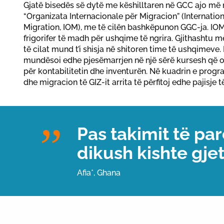
Gjatë bisedës së dytë me këshilltaren në GCC ajo më
“Organizata Internacionale për Migracion” (Internatio
Migration, IOM), me të cilën bashkëpunon GGC-ja. IOM
frigorifer të madh për ushqime të ngrira. Gjithashtu 
të cilat mund t’i shisja në shitoren time të ushqimeve
mundësoi edhe pjesëmarrjen në një sërë kursesh që o
për kontabilitetin dhe inventurën. Në kuadrin e prog
dhe migracion të GIZ-it arrita të përfitoj edhe pajisje t
Pas takimit të pa
dikush kishte gje
Afia*, Ghana