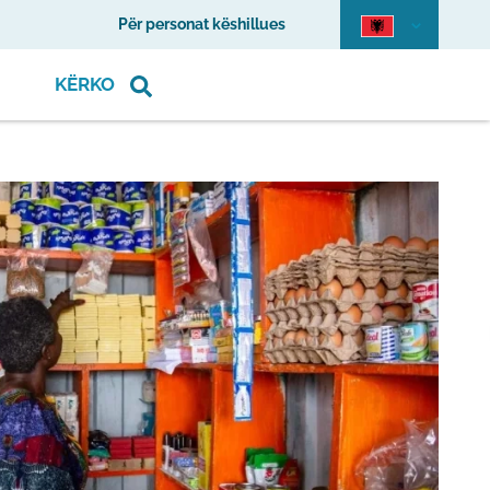
Për personat këshillues
KËRKO