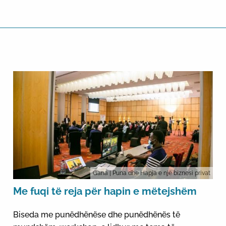
Gana
| Puna dhe Hapja e një biznesi privat
Me fuqi të reja për hapin e mëtejshëm
Biseda me punëdhënëse dhe punëdhënës të