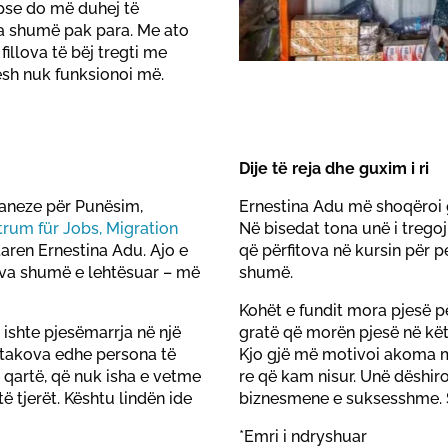
 pse do më duhej të
sha shumë pak para. Me ato
illova të bëj tregti me
ësh nuk funksionoi më.
Dije të reja dhe guxim i ri
Ganeze për Punësim,
Ernestina Adu më shoqëroi
rum für Jobs, Migration
Në bisedat tona unë i tregoj
aren Ernestina Adu. Ajo e
që përfitova në kursin për 
jeva shumë e lehtësuar – më
shumë.
Kohët e fundit mora pjesë pë
 ishte pjesëmarrja në një
gratë që morën pjesë në kët
 takova edhe persona të
Kjo gjë më motivoi akoma m
e qartë, që nuk isha e vetme
re që kam nisur. Unë dëshiroj
 tjerët. Kështu lindën ide
biznesmene e suksesshme. 
*Emri i ndryshuar