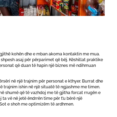
 gjithë kohën dhe e mban akoma kontaktin me mua.
 shpesh asaj për përparimet që bëj. Këshillat praktike
personat që duan të hapin një biznes më ndihmuan
rsëri në një trajnim për personat e kthyer. Burrat dhe
ë trajnim ishin në një situatë të ngjashme me timen.
ë shumë që të vazhdoj me të gjitha forcat rrugën e
 ta vë në jetë ëndrrën time për t’u bërë një
Sot e shoh me optimizëm të ardhmen.