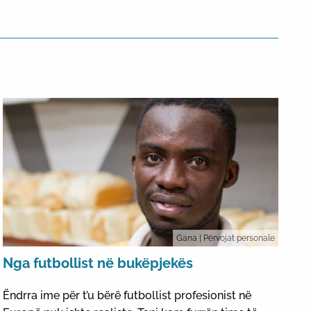
Gana
| Përvojat personale
Nga futbollist në bukëpjekës
Ëndrra ime për t’u bërë futbollist profesionist në