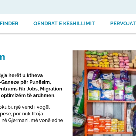
FINDER
QENDRAT E KËSHILLIMIT
PËRVOJAT
im
yja herët u ktheva
o-Ganeze për Punësim,
ntrums für Jobs, Migration
e optimizëm të ardhmen.
kubi, një vend i vogël
ëse, por nuk fitoja
n në Gjermani, më vonë edhe