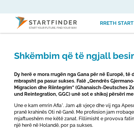
RRETH START
Shkëmbim që të ngjall bes
Dy herë e mora rrugën nga Gana për në Europë, të d
mbrapsht pa pasur sukses. Falë „Qendrës Gjerman
Migracion dhe Riintegrim“ (Ghanaisch-Deutsches Ze
und Reintegration, GGC) unë sot e shikoj përsëri m
Une e kam emrin Afia*. Jam 48 vjeçe dhe vij nga Apeso
pranë krahinës Oti në Ganë. Me profesion jam rrobaqep
mjaftueshëm me këtë zanat. Fillimisht e provova fati
një herë në Holandë, por pa sukses.