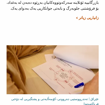
بازرگانییە ئۆنلاینە سەرکەوتووەکانیان بەڕێوە دەبەن لە بەغداد،
بۆ فرۆشتنی جلوبەرگ و بابەتی جوانکاریی یەک بەدوای یەک.
زانیاریی زیاتر >
عێراق | تەندرووستیی دەروونی-کۆمەڵایەتی و پشتگیریی لە دۆخی
فریاکەوتندا