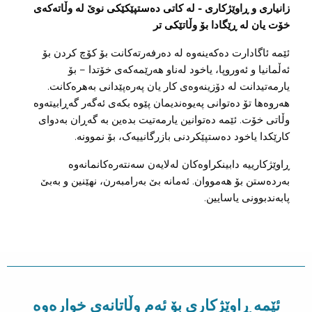
زانیاری و ڕاوێژکاری - لە کاتی دەستپێکێکی نوێ لە وڵاتەکەی
خۆت یان لە ڕێگادا بۆ وڵاتێکی تر
ئێمە ئاگادارت دەکەینەوە لە دەرفەرتەکانت بۆ کۆچ کردن بۆ
ئەڵمانیا و ئەوروپا، یاخود لەناو هەرێمەکەی خۆتدا – بۆ
یارمەتیدانت لە دۆزینەوەی کار یان پەرەپێدانی بەهرەکانت.
هەروەها تۆ دەتوانی پەیوەندیمان پێوە بکەی ئەگەر گەڕابیتەوە
وڵاتی خۆت. ئێمە دەتوانین یارمەتیت بدەین بە گەڕان بەدوای
کارێکدا یاخود دەستپێکردنی بازرگانییەک، بۆ نموونە.
ڕاوێژکارییە دابینکراوەکان لەلایەن سەنتەرەکانمانەوە
بەردەستن بۆ هەمووان. ئەمانە بێ بەرامبەرن، نهێنین و بەبێ
پابەندبوونی یاسایین.
ئێمە ڕاوێژکاری بۆ ئەم وڵاتانەی خوارەوە