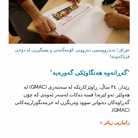
عێراق | تەندرووستیی دەروونی-کۆمەڵایەتی و پشتگیریی لە دۆخی
فریاکەوتندا
"گەڕانەوە هەنگاوێکی گەورەیە"
ڕێدار، ٣٤ ساڵ، ڕاوێژکارێکە لە سەنتەری (GMAC) لە
هەولێر. ئەو لێرەدا قسە دەکات لەسەر ئەوەی کە چۆن
گەڕاوەکان دەتوانن سوود وەربگرن لە خزمەتگوزارییەکانی
(GMAC).
زانیاریی زیاتر >