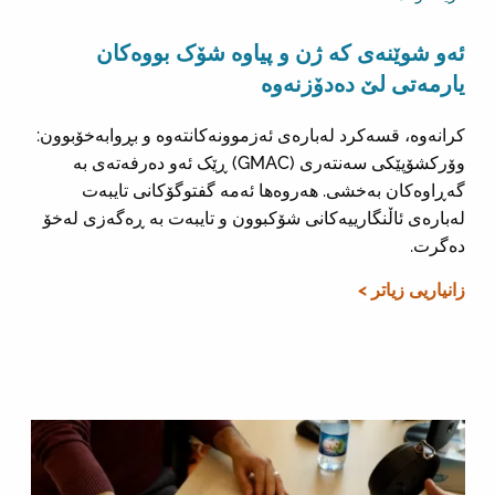
ئەو شوێنەی کە ژن و پیاوە شۆک بووەکان
یارمەتی لێ دەدۆزنەوە
کرانەوە، قسەکرد لەبارەی ئەزموونەکانتەوە و بڕوابەخۆبوون:
وۆرکشۆپێکی سەنتەری (GMAC) ڕێک ئەو دەرفەتەی بە
گەڕاوەکان بەخشی. هەروەها ئەمە گفتوگۆکانی تایبەت
لەبارەی ئاڵنگارییەکانی شۆکبوون و تایبەت بە ڕەگەزی لەخۆ
دەگرت.
زانیاریی زیاتر >