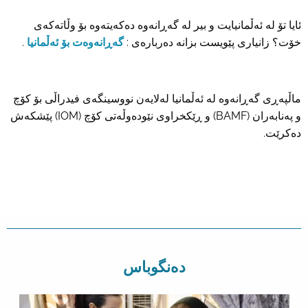
ئایا تۆ لە ئەڵمانیایت و بیر لە گەڕانەوە دەکەیتەوە بۆ وڵاتەکەی
خۆت؟ زانیاری پێویست بزانە دەربارەی :
گەڕانەوەت بۆ ئەڵمانیا
.
ماڵپەڕی گەڕانەوە لە ئەڵمانیا لەلایەن نووسینگەی فیدراڵی بۆ کۆچ
و پەنابەران (BAMF) و ڕێکخراوی نێودەوڵەتی کۆچ (IOM) پێشکەش
دەکرێت.
دەنگوباس