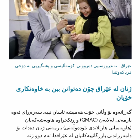
عێراق | تەندرووستیی دەروونی-کۆمەڵایەتی و پشتگیریی لە دۆخی
فریاکەوتندا
ژنان لە عێراق چۆن دەتوانن ببن بە خاوەنکاری
خۆیان
گەڕانەوە بۆ وڵاتی خۆت هەمیشە ئاسان نییە. سەرەڕای ئەوە
یارمەتی لەلایەن (GMAC) و ڕێکخراوە هاوبەشەکەیان
(هاوپەیمانی هارتلاندی نێودەوڵەتی) یارمەتی ژنان دەدات بۆ
دامەزراندنی بازرگانییەکانیان لە عێراقدا. ئەم دوو ژنە