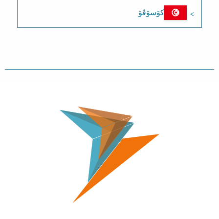
کۆسۆڤۆ