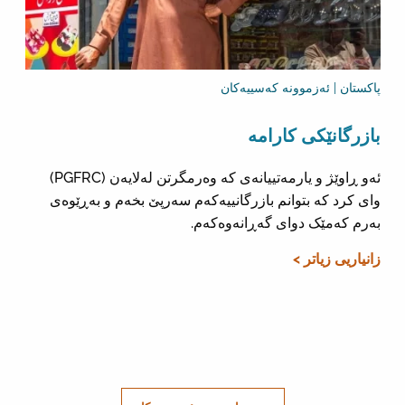
پاکستان | ئەزموونە کەسییەکان
بازرگانێکی کارامە
ئەو ڕاوێژ و یارمەتییانەی کە وەرمگرتن لەلایەن (PGFRC)
وای کرد کە بتوانم بازرگانییەکەم سەرپێ بخەم و بەڕێوەی
بەرم کەمێک دوای گەڕانەوەکەم.
زانیاریی زیاتر >