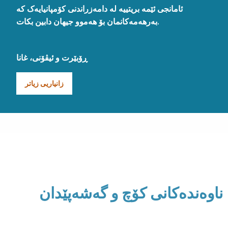
ئامانجی ئێمە بریتییە لە دامەزراندنی کۆمپانیایەک کە
بەرهەمەکانمان بۆ هەموو جیهان دابین بکات.
ڕۆبێرت و ئیڤۆنی، غانا
زانیاریی زیاتر
ناوەندەکانی کۆچ و گەشەپێدان