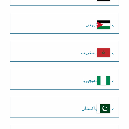
ئوردن
مەغریب
نەیجیریا
پاکستان