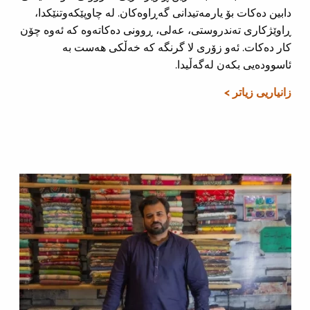
دابین دەکات بۆ یارمەتیدانی گەڕاوەکان. لە چاوپێکەوتنێکدا،
ڕاوێژکاری تەندروستی، عەلی، ڕوونی دەکاتەوە کە ئەوە چۆن
کار دەکات. ئەو زۆری لا گرنگە کە خەڵکی هەست بە
ئاسوودەیی بکەن لەگەڵیدا.
زانیاریی زیاتر >