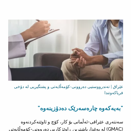
عێراق | تەندرووستیی دەروونی-کۆمەڵایەتی و پشتگیریی لە دۆخی
فریاکەوتندا
"بەیەکەوە چارەسەرێک دەدۆزینەوە"
سەنتەری عێراقی-ئەڵمانی بۆ کار، کۆچ و ئاوێتەکردنەوە
(GMAC) لە بەغدا، باشترین ڕاوێژکاریی دەروونی-کۆمەڵایەتی