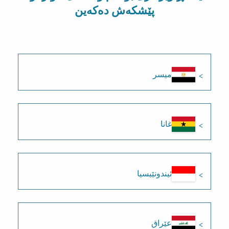
پێشکەش دەکەین
میسر
غانا
ئیندونێیسیا
عێراق