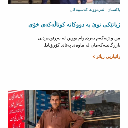
پاکستان | ئەزموونە کەسییەکان
ژیانێکی نوێ بە دووکانە کوتاڵەکەی خۆی
من و ژنەکەم بەردەوام بووین لە بەڕێوەبردنی
بازرگانییەکەمان لە ماوەی پەتای کۆرۆنادا.
زانیاریی زیاتر >